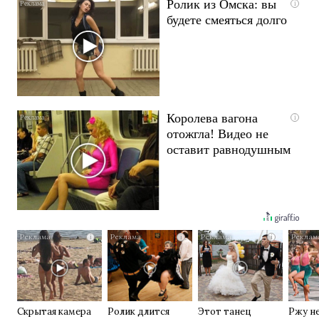
Ролик из Омска: вы
i
будете смеяться долго
Королева вагона
i
отожгла! Видео не
оставит равнодушным
i
i
i
Скрытая камера
Ролик длится
Этот танец
Ржу н