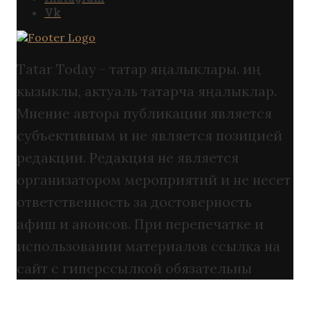
Vk
Tatar Today - татар яңалыклары. иң
кызыклы, актуаль татарча яңалыклар.
Мнение автора публикации является
субъективным и не является позицией
редакции. Редакция не является
организатором мероприятий и не несет
ответственность за достоверность
афиш и анонсов. При перепечатке и
использовании материалов ссылка на
сайт с гиперссылкой обязательны