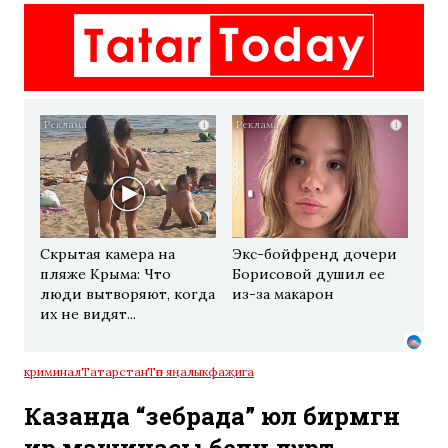
i
i
Скрытая камера на
Экс-бойфренд дочери
пляже Крыма: Что
Борисовой душил ее
люди вытворяют, когда
из-за макарон
их не видят...
криминал
Татарстан
Төп яңалык
фаҗига
Казанда “зебрада” юл бирмәгән