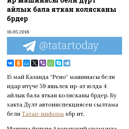
ир машинасы белән дүрт
айлык бала яткан колясканы
бәрдерә
16.05.2018
15 май Казанда “Рено” машинасы белән
идарә итүче 59 яшьлек ир-ат юлда 4
айлык бала яткан колясканы бәрдерә. Бу
хакта Дәүләт автоинспекциясенә сылтама
белән
Татар-информ
хәбәр итә.
Машина йөтүче Адоратский урамында