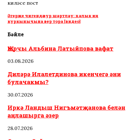
киләсе пост
Әгерҗе чигендә зур шартлау: халык иң
куркынычына әзер тора [видео]
Бәйле
Җырчы Альбина Латыйпова вафат
03.08.2026
Диләрә Илалетдинова икенчегә әни
булачакмы?
30.07.2026
Иркә Ландыш Нигъмәтҗанова белән
аңлашырга әзер
28.07.2026