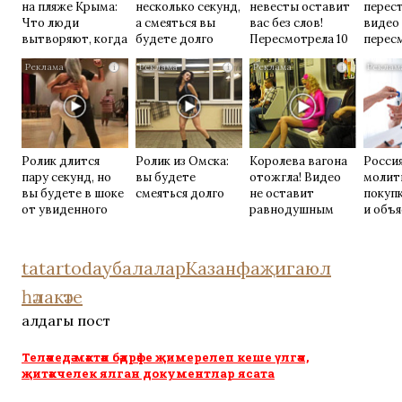
на пляже Крыма:
несколько секунд,
невесты оставит
перест
Что люди
а смеяться вы
вас без слов!
видео
вытворяют, когда
будете долго
Пересмотрела 10
перес
их не видят...
раз
раз
i
i
i
Ролик длится
Ролик из Омска:
Королева вагона
Росси
пару секунд, но
вы будете
отожгла! Видео
молит
вы будете в шоке
смеяться долго
не оставит
покуп
от увиденного
равнодушным
и объя
прави
tatartoday
балалар
Казан
фаҗига
юл
һәлакәте
алдагы пост
Теләчедә мәктәп бәдрәфе җимерелеп кеше үлгәч,
җитәкчелек ялган документлар ясата