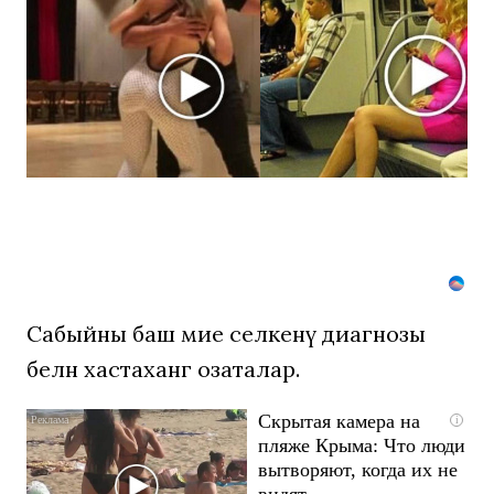
пару
секунд,
но
вы
будете
в
шоке
от
увиденного
Сабыйны баш мие селкенү диагнозы
белән хастаханәгә озаталар.
Скрытая камера на
i
пляже Крыма: Что люди
вытворяют, когда их не
видят...