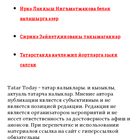
Иркә Ландыш Нигъмәтҗанова белән
аңлашырга әзер
Сиринә Зәйнетдинованы танымаганнар
Татарстанда көчле җил йортларга зыян
салган
Tatar Today - татар яңалыклары. иң кызыклы,
актуаль татарча яңалыклар. Мнение автора
публикации является субъективным и не
является позицией редакции. Редакция не
является организатором мероприятий и не
несет ответственность за достоверность афиш и
анонсов. При перепечатке и использовании
материалов ссылка на сайт с гиперссылкой
обязательны