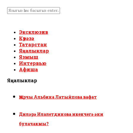
Эксклюзив
Күрәзә
Татарстан
Яңалыклар
Язмыш
Интервью
Афиша
Яңалыклар
Җырчы Альбина Латыйпова вафат
Диләрә Илалетдинова икенчегә әни
булачакмы?