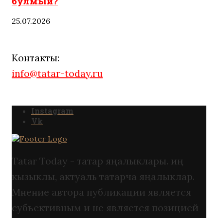
булмый?
25.07.2026
Контакты:
info@tatar-today.ru
Instagram
Vk
Tatar Today - татар яңалыклары. иң
кызыклы, актуаль татарча яңалыклар.
Мнение автора публикации является
субъективным и не является позицией