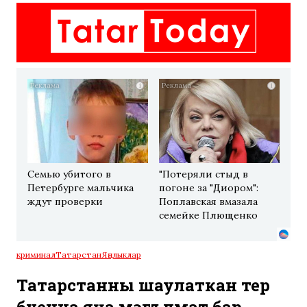
i
i
Семью убитого в
"Потеряли стыд в
Петербурге мальчика
погоне за "Диором":
ждут проверки
Поплавская вмазала
семейке Плющенко
криминал
Татарстан
Яңалыклар
Татарстанны шаулаткан үтерү