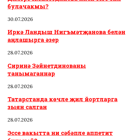
булачакмы?
30.07.2026
Иркә Ландыш Нигъмәтҗанова белән
аңлашырга әзер
28.07.2026
Сиринә Зәйнетдинованы
танымаганнар
28.07.2026
Татарстанда көчле җил йортларга
зыян салган
28.07.2026
Эссе вакытта ни сәбәпле аппетит