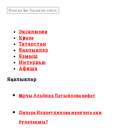
Эксклюзив
Күрәзә
Татарстан
Яңалыклар
Язмыш
Интервью
Афиша
Яңалыклар
Җырчы Альбина Латыйпова вафат
Диләрә Илалетдинова икенчегә әни
булачакмы?