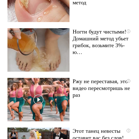
метод
Ногти будут чистыми!
i
Домашний метод убьет
грибок, возьмите 3%-
ю…
Ржу не переставая, это
i
видео пересмотришь не
раз
Этот танец невесты
i
оставит вас без слов!