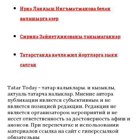
Иркә Ландыш Нигъмәтҗанова белән
аңлашырга әзер
Сиринә Зәйнетдинованы танымаганнар
Татарстанда көчле җил йортларга зыян
салган
Tatar Today - татар яңалыклары. иң кызыклы,
актуаль татарча яңалыклар. Мнение автора
публикации является субъективным и не
является позицией редакции. Редакция не
является организатором мероприятий и не
несет ответственность за достоверность афиш и
анонсов. При перепечатке и использовании
материалов ссылка на сайт с гиперссылкой
обязательны