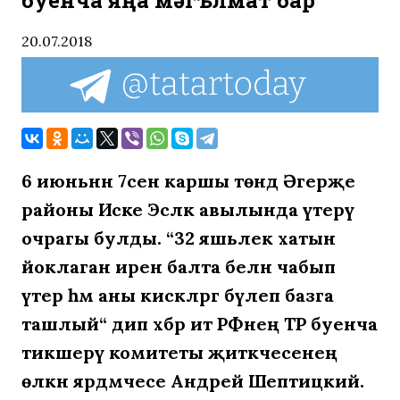
буенча яңа мәгълүмат бар
20.07.2018
6 июньнән 7сенә каршы төндә Әгерҗе
районы Иске Эсләк авылында үтерү
очрагы булды. “32 яшьлек хатын
йоклаган ирен балта белән чабып
үтерә һәм аны кисәкләргә бүлеп базга
ташлый“ дип хәбәр итә РФнең ТР буенча
тикшерү комитеты җитәкчесенең
өлкән ярдәмчесе Андрей Шептицкий.