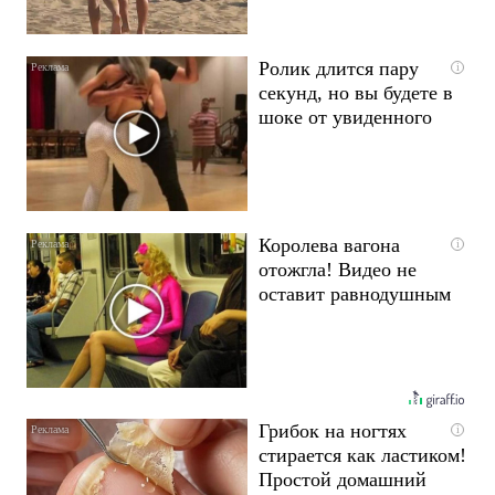
Ролик длится пару
i
секунд, но вы будете в
шоке от увиденного
Королева вагона
i
отожгла! Видео не
оставит равнодушным
Грибок на ногтях
i
стирается как ластиком!
Простой домашний