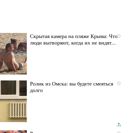
Скрытая камера на пляже Крыма: Что
i
люди вытворяют, когда их не видят...
Ролик из Омска: вы будете смеяться
i
долго