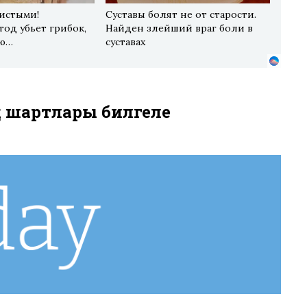
чистыми!
Суставы болят не от старости.
од убьет грибок,
Найден злейший враг боли в
-ю…
суставах
ң шартлары билгеле