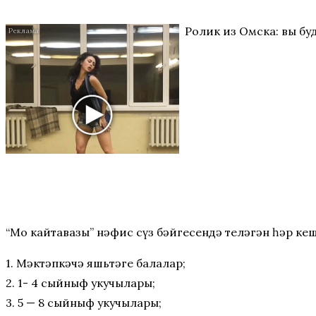
Ролик из Омска: вы бу
“Моң кайтавазы” нәфис сүз бәйгесендә теләгән һәр ке
1. Мәктәпкәчә яшьтәге балалар;
2. 1- 4 сыйныф укучылары;
3. 5 — 8 сыйныф укучылары;