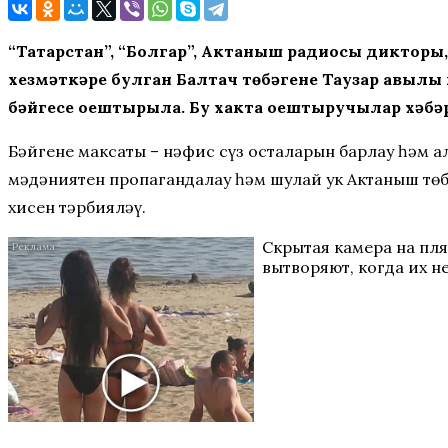
“Татарстан”, “Болгар”, Актаныш радиосы дикторы
хезмәткәре булган Балтач төбәгенең Таузар авы
бәйгесе оештырыла. Бу хакта оештыручылар хәбәр
Бәйгенең максаты – нәфис сүз осталарын барлау һәм 
мәдәниятен пропагандалау һәм шулай ук Актаныш төб
хисен тәрбияләү.
Скрытая камера на пл
вытворяют, когда их не