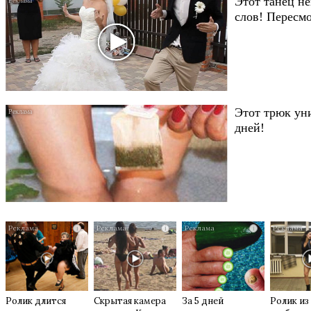
Этот танец не
слов! Пересмо
Этот трюк уни
дней!
i
i
i
Ролик длится
Скрытая камера
За 5 дней
Ролик из