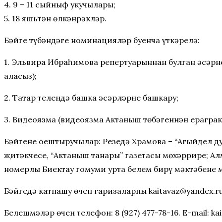
4. 9 – 11 сыйныф укучылары;
5. 18 яшьтән өлкәнрәкләр.
Бәйге түбәндәге номинацияләр буенча үткәрелә:
1. Эльвира Ибраһимова репертуарыннан булган әсәрн
аласыз);
2. Татар телендә башка әсәрләрне башкару;
3. Видеоязма (видеоязма Актаныш төбәгеннән ераграк
Бәйгене оештыручылар: Резедә Храмова – “Агыйдел 
җитәкчесе, “Актаныш таңнары” газетасы мөхәррире; А
номерлы Биектау гомуми урта белем бирү мәктәбенең
Бәйгедә катнашу өчен гаризаларны kaitavaz@yandex.ru
Белешмәләр өчен телефон: 8 (927) 477-78-16. E-mail: ka