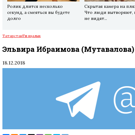
Ролик длится несколько
Скрытая камера на пля
секунд, а смеяться вы будете
Что люди вытворяют, 
долго
не видят...
Татарстан
Төп яңалык
Эльвира Ибраһимова (Мутавалова
18.12.2018