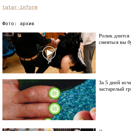
tatar-inform
Фото: архив
Ролик длится 
смеяться вы б
За 5 дней исч
застарелый гр