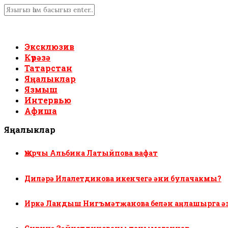
Эксклюзив
Күрәзә
Татарстан
Яңалыклар
Язмыш
Интервью
Афиша
Яңалыклар
Җырчы Альбина Латыйпова вафат
Диләрә Илалетдинова икенчегә әни булачакмы?
Иркә Ландыш Нигъмәтҗанова белән аңлашырга ә