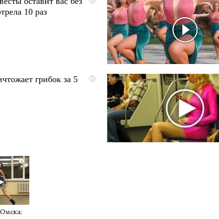
весты оставит вас без
i
трела 10 раз
чтожает грибок за 5
i
i
 Омска: