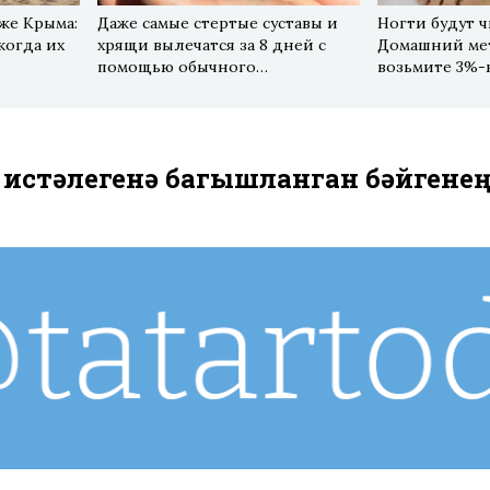
же Крыма:
Даже самые стертые суставы и
Ногти будут 
когда их
хрящи вылечатся за 8 дней с
Домашний мет
помощью обычного…
возьмите 3%
) истәлегенә багышланган бәйгене