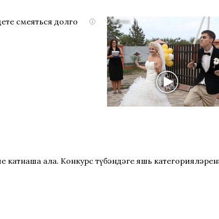
дете смеяться долго
i
ше катнаша ала. Конкурс түбәндәге яшь категорияләрен