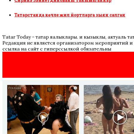
Сиринә Зәйнетдинованы танымаганнар
Татарстанда көчле җил йортларга зыян салган
Tatar Today - татар яңалыклары. иң кызыклы, актуаль
Редакция не является организатором мероприятий и 
ссылка на сайт с гиперссылкой обязательны
i