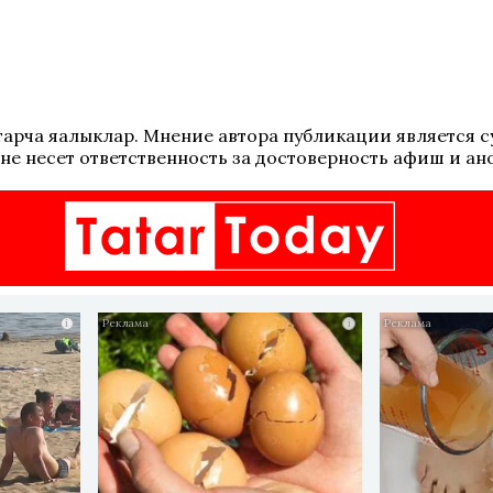
 татарча яңалыклар. Мнение автора публикации является
не несет ответственность за достоверность афиш и ан
i
i