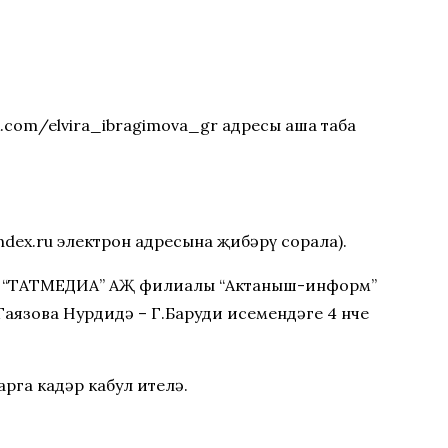
.com/elvira_ibragimova_gr адресы аша таба
dex.ru электрон адресына җибәрү сорала).
в – “ТАТМЕДИА” АҖ филиалы “Актаныш-информ”
Гаязова Нурдидә – Г.Баруди исемендәге 4 нче
рга кадәр кабул ителә.