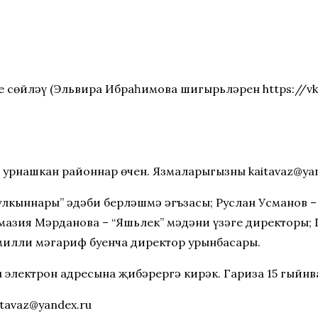
е сөйләү (Эльвира Ибраһимова шигырьләрен https://vk
 урнашкан районнар өчен. Язмаларыгызны kaitavaz@yan
дулкыннары” әдәби берләшмә әгъзасы; Руслан Усмано
лмазия Мәрданова – “Яшьлек” мәдәни үзәге директоры; 
 милли мәгариф буенча директор урынбасары.
 электрон адресына җибәрергә кирәк. Гариза 15 гыйнва
itavaz@yandex.ru