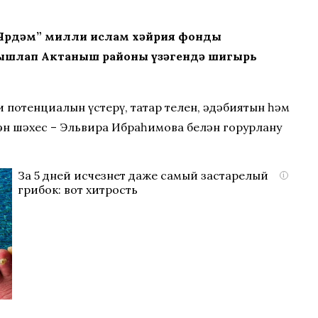
 “Ярдәм” милли ислам хәйрия фонды
агышлап Актаныш районы үзәгендә шигырь
и потенциалын үстерү, татар телен, әдәбиятын һәм
ән шәхес – Эльвира Ибраһимова белән горурлану
За 5 дней исчезнет даже самый застарелый
i
грибок: вот хитрость