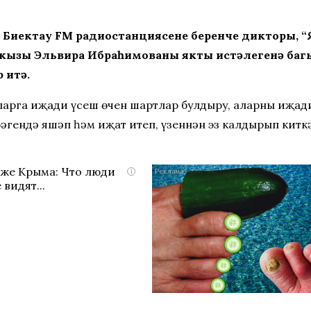
, Биектау FM радиостанциясенең беренче дикторы,
лы кызы Эльвира Ибраһимованың якты истәлегенә б
 итә.
аларга иҗади үсеш өчен шартлар булдыру, аларның иҗад
әгендә яшәп һәм иҗат итеп, үзеннән эз калдырып китк
яже Крыма: Что люди
i
 видят...