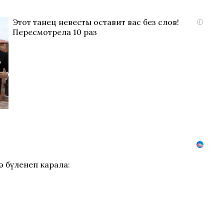
Этот танец невесты оставит вас без слов!
i
Пересмотрела 10 раз
ә бүленеп карала: