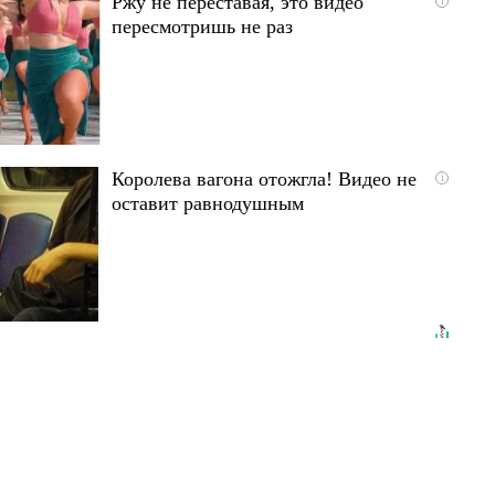
Ржу не переставая, это видео
i
пересмотришь не раз
Королева вагона отожгла! Видео не
i
оставит равнодушным