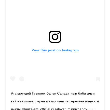
View this post on Instagram
#татартудей Гүзәлем белән Салаватның бәби алып
кайткан мизгелләрен матур итеп төшерелгән видеосы
чыкты @guzelem_official @salavat_minnikhanov・・・