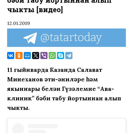
бәби табу йортыннан алып
чыкты [видео]
12.01.2019
11 гыйнварда
Казанда С
алават
Миңнеханов әти-әниләре һәм
якыннары белән Гүзәлемне
“Ава-
клиник”
бәби табу йортыннан
алып
чыкты.