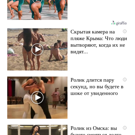
Скрытая камера на
i
пляже Крыма: Что люди
вытворяют, когда их не
видят...
Ролик длится пару
i
секунд, но вы будете в
шоке от увиденного
Ролик из Омска: вы
i
будете смеяться долго