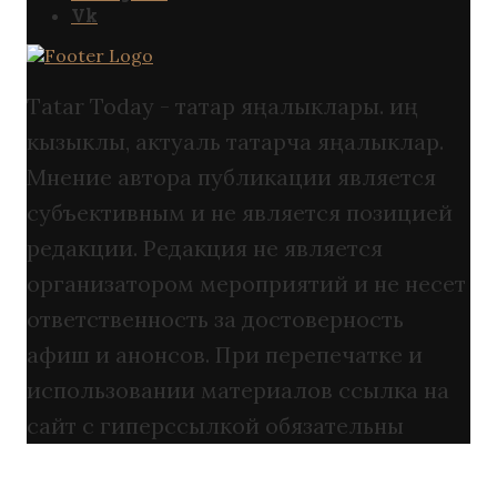
Vk
Tatar Today - татар яңалыклары. иң
кызыклы, актуаль татарча яңалыклар.
Мнение автора публикации является
субъективным и не является позицией
редакции. Редакция не является
организатором мероприятий и не несет
ответственность за достоверность
афиш и анонсов. При перепечатке и
использовании материалов ссылка на
сайт с гиперссылкой обязательны