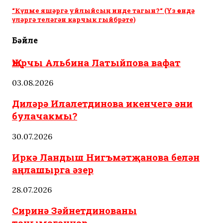
“Күпме яшәргә уйлыйсың инде тагын?“ (Үз өендә
үләргә теләгән карчык гыйбрәте)
Бәйле
Җырчы Альбина Латыйпова вафат
03.08.2026
Диләрә Илалетдинова икенчегә әни
булачакмы?
30.07.2026
Иркә Ландыш Нигъмәтҗанова белән
аңлашырга әзер
28.07.2026
Сиринә Зәйнетдинованы
танымаганнар