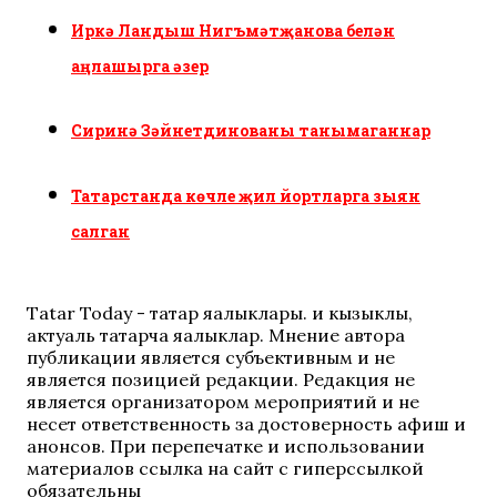
Иркә Ландыш Нигъмәтҗанова белән
аңлашырга әзер
Сиринә Зәйнетдинованы танымаганнар
Татарстанда көчле җил йортларга зыян
салган
Tatar Today - татар яңалыклары. иң кызыклы,
актуаль татарча яңалыклар. Мнение автора
публикации является субъективным и не
является позицией редакции. Редакция не
является организатором мероприятий и не
несет ответственность за достоверность афиш и
анонсов. При перепечатке и использовании
материалов ссылка на сайт с гиперссылкой
обязательны