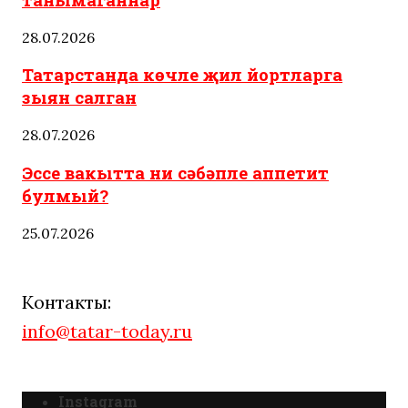
28.07.2026
Татарстанда көчле җил йортларга
зыян салган
28.07.2026
Эссе вакытта ни сәбәпле аппетит
булмый?
25.07.2026
Контакты:
info@tatar-today.ru
Instagram