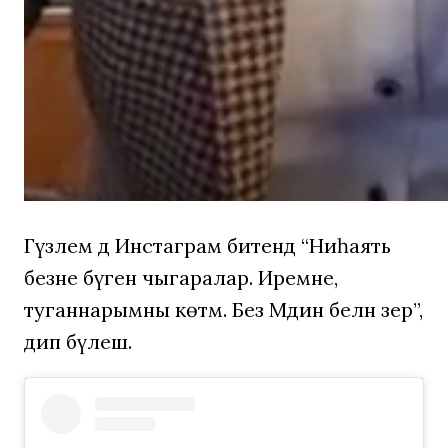
Гүзәлем дә Инстаграм битендә “Ниһаять
безне бүген чыгаралар. Иремне,
туганнарымны көтәм. Без Мәдинә белән әзер”,
дип бүлешә.