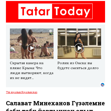
i
i
Скрытая камера на
Ролик из Омска: вы
пляже Крыма: Что
будете смеяться долго
люди вытворяют, когда
их не видят...
Төп яңалык
Яңалыклар
Салават Миңнеханов Гүзәлемне