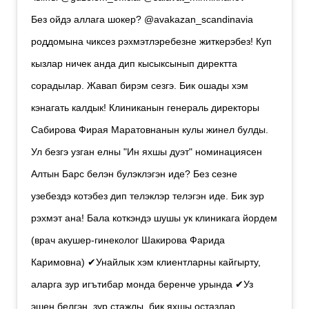
Без ойдэ аллага шокер? @avakazan_scandinavia
роддомына чиксез рэхмэтлэребезне житкерэбез! Куп
кызлар ничек анда дип кысыксынып директта
сорадылар. Жавап бирэм сезгэ. Бик ошады хэм
кэнагать калдык! Клиниканын генераль директоры
Сабирова Фирая Маратовнанын кулы жинел булды.
Ул безгэ узган елны "Ин яхшы дуэт" номинациясен
Алтын Барс белэн булэклэгэн иде? Без сезне
узебездэ котэбез дип телэклэр телэгэн иде. Бик зур
рэхмэт ана! Бала коткэндэ шушы ук клиникага йордем
(врач акушер-гинеколог Шакирова Фарида
Каримовна) ✔Унайлык хэм клиентларны кайгырту,
аларга зур игътибар монда беренче урында ✔Уз
эшен белгэн, зур стажлы, бик яхшы остазлар,