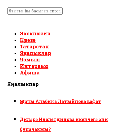
Эксклюзив
Күрәзә
Татарстан
Яңалыклар
Язмыш
Интервью
Афиша
Яңалыклар
Җырчы Альбина Латыйпова вафат
Диләрә Илалетдинова икенчегә әни
булачакмы?