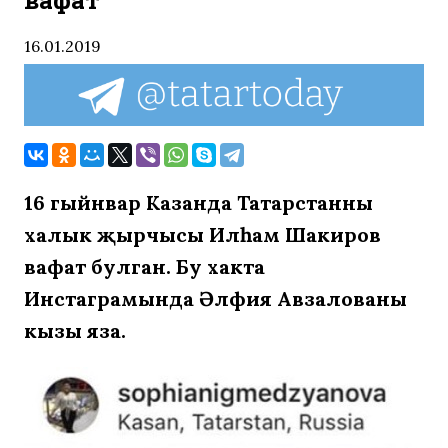
вафат
16.01.2019
16 гыйнвар Казанда Татарстанның
халык җырчысы Илһам Шакиров
вафат булган. Бу хакта
Инстаграмында Әлфия Авзалованың
кызы яза.