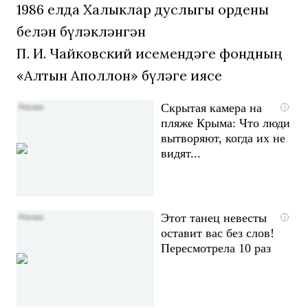
1986 елда Халыклар дуслыгы ордены
белән бүләкләнгән
П. И. Чайковский исемендәге фондның
«Алтын Аполлон» бүләге иясе
Скрытая камера на
i
пляже Крыма: Что люди
вытворяют, когда их не
видят...
Этот танец невесты
i
оставит вас без слов!
Пересмотрела 10 раз