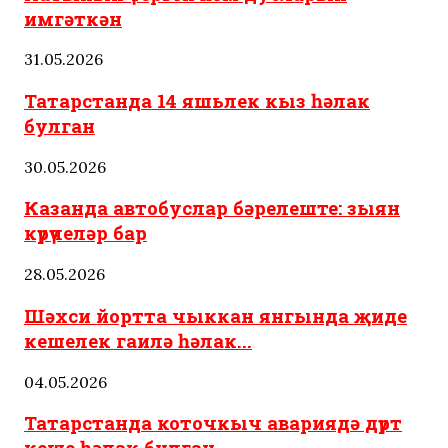
имгәткән
31.05.2026
Татарстанда 14 яшьлек кыз һәлак
булган
30.05.2026
Казанда автобуслар бәрелеште: зыян
күрүчеләр бар
28.05.2026
Шәхси йортта чыккан янгында җиде
кешелек гаилә һәлак...
04.05.2026
Татарстанда коточкыч авариядә дүрт
кеше һәлак булган