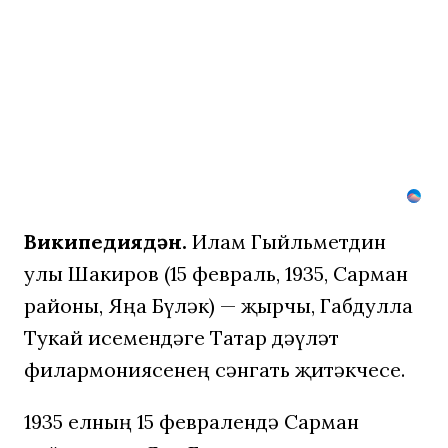
покинуть
страну
Википедиядән.
Илһам Гыйльметдин
улы Шакиров (15 февраль, 1935, Сарман
районы, Яңа Бүләк) — җырчы, Габдулла
Тукай исемендәге Татар дәүләт
филармониясенең сәнгать җитәкчесе.
1935 елның 15 февралендә Сарман