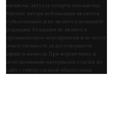
кызыклы, актуаль татарча яңалыклар.
Мнение автора публикации является
субъективным и не является позицией
редакции. Редакция не является
организатором мероприятий и не несет
ответственность за достоверность
афиш и анонсов. При перепечатке и
использовании материалов ссылка на
сайт с гиперссылкой обязательны