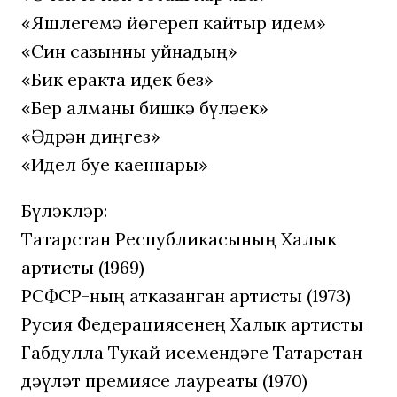
«Яшлегемә йөгереп кайтыр идем»
«Син сазыңны уйнадың»
«Бик еракта идек без»
«Бер алманы бишкә бүләек»
«Әдрән диңгез»
«Идел буе каеннары»
Бүләкләр:
Татарстан Республикасының Халык
артисты (1969)
РСФСР-ның атказанган артисты (1973)
Русия Федерациясенең Халык артисты
Габдулла Тукай исемендәге Татарстан
дәүләт премиясе лауреаты (1970)