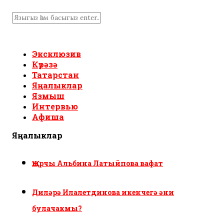
Эксклюзив
Күрәзә
Татарстан
Яңалыклар
Язмыш
Интервью
Афиша
Яңалыклар
Җырчы Альбина Латыйпова вафат
Диләрә Илалетдинова икенчегә әни
булачакмы?