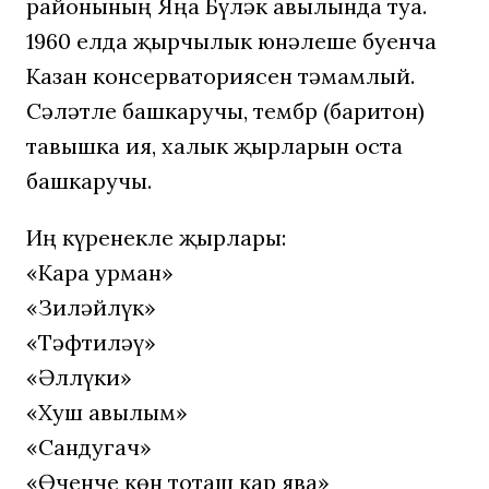
районының Яңа Бүләк авылында туа.
1960 елда җырчылык юнәлеше буенча
Казан консерваториясен тәмамлый.
Сәләтле башкаручы, тембр (баритон)
тавышка ия, халык җырларын оста
башкаручы.
Иң күренекле җырлары:
«Кара урман»
«Зиләйлүк»
«Тәфтиләү»
«Әллүки»
«Хуш авылым»
«Сандугач»
«Өченче көн тоташ кар ява»