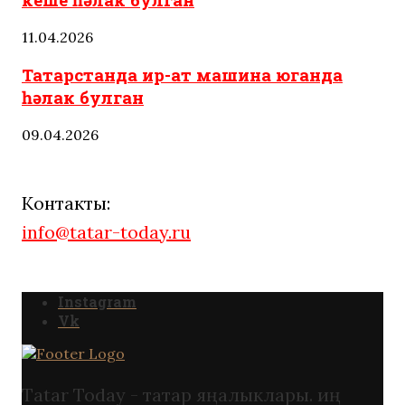
11.04.2026
Татарстанда ир-ат машина юганда
һәлак булган
09.04.2026
Контакты:
info@tatar-today.ru
Instagram
Vk
Tatar Today - татар яңалыклары. иң