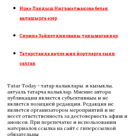
Иркә Ландыш Нигъмәтҗанова белән
аңлашырга әзер
Сиринә Зәйнетдинованы танымаганнар
Татарстанда көчле җил йортларга зыян
салган
Tatar Today - татар яңалыклары. иң кызыклы,
актуаль татарча яңалыклар. Мнение автора
публикации является субъективным и не
является позицией редакции. Редакция не
является организатором мероприятий и не
несет ответственность за достоверность афиш и
анонсов. При перепечатке и использовании
материалов ссылка на сайт с гиперссылкой
обязательны