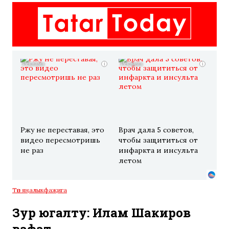
i
i
Ржу не переставая, это
Врач дала 5 советов,
видео пересмотришь
чтобы защититься от
не раз
инфаркта и инсульта
летом
Төп яңалык
фаҗига
Зур югалту: Илһам Шакиров