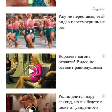
Ржу не переставая, это
i
видео пересмотришь не
раз
Королева вагона
i
отожгла! Видео не
оставит равнодушным
Ролик длится пару
i
секунд, но вы будете в
шоке от увиденного