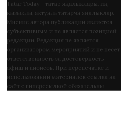
Tatar Today - татар яңалыклары. иң
кызыклы, актуаль татарча яңалыклар.
Мнение автора публикации является
субъективным и не является позицией
редакции. Редакция не является
организатором мероприятий и не несет
ответственность за достоверность
афиш и анонсов. При перепечатке и
использовании материалов ссылка на
сайт с гиперссылкой обязательны