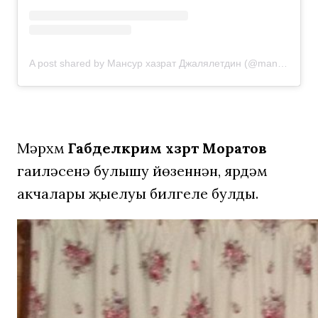
A post shared by Мансур хазрат Джалялетдин (@mansurhazrat)
Мәрхүм
Габделкәрим хәзрәт Моратов
гаиләсенә булышу йөзеннән, ярдәм
акчалары җыелуы билгеле булды.