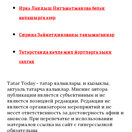
Иркә Ландыш Нигъмәтҗанова белән
аңлашырга әзер
Сиринә Зәйнетдинованы танымаганнар
Татарстанда көчле җил йортларга зыян
салган
Tatar Today - татар яңалыклары. иң кызыклы,
актуаль татарча яңалыклар. Мнение автора
публикации является субъективным и не
является позицией редакции. Редакция не
является организатором мероприятий и не
несет ответственность за достоверность афиш и
анонсов. При перепечатке и использовании
материалов ссылка на сайт с гиперссылкой
обязательны