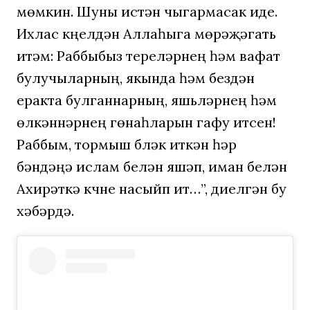
мөмкин. Шуны истән чыгармасак иде.
Ихлас күңелдән Аллаһыга мөрәҗәгать
итәм: Раббыбыз тереләрнең һәм вафат
булучыларның, якында һәм бездән
еракта булганнарның, яшьләрнең һәм
өлкәннәрнең гөнаһларын гафу итсен!
Раббым, тормыш бүләк иткән һәр
бәндәңә ислам белән яшәп, иман белән
Ахирәткә күчүне насыйп ит…”, диелгән бу
хәбәрдә.