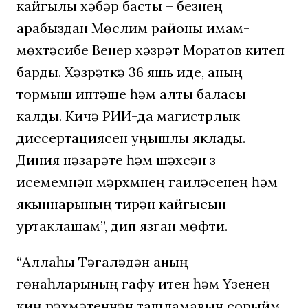
кайгылы хәбәр басты – безнең
арабыздан Мөслим районы имам-
мөхтәсибе Венер хәзрәт Моратов китеп
барды. Хәзрәткә 36 яшь иде, аның
тормыш иптәше һәм алты баласы
калды. Кичә РИИ-да магистрлык
диссертациясен уңышлы яклады.
Диния нәзарәте һәм шәхсән үз
исемемнән мәрхүмнең гаиләсенең һәм
якыннарының тирән кайгысын
уртаклашам”, дип язган мөфти.
“Аллаһы Тәгаләдән аның
гөнаһларының гафу итүен һәм Үзенең
киң рәхмәтеннән ташламавын сорыйм.