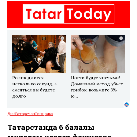
i
i
Ролик длится
Ногти будут чистыми!
несколько секунд, а
Домашний метод убьет
смеяться вы будете
грибок, возьмите 3%-
долго
ю…
Дин
Татарстан
Төп яңалык
Татарстанда 6 балалы