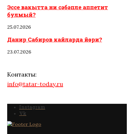
Эссе вакытта ни сәбәпле аппетит
булмый?
25.07.2026
Данир Сабиров кайларда йөри?
23.07.2026
Контакты:
info@tatar-today.ru
Instagram
Vk