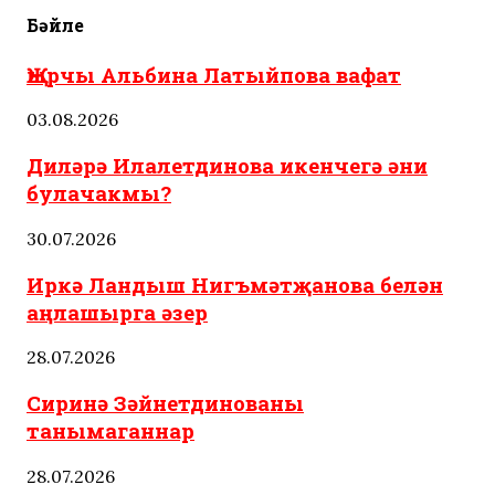
Бәйле
Җырчы Альбина Латыйпова вафат
03.08.2026
Диләрә Илалетдинова икенчегә әни
булачакмы?
30.07.2026
Иркә Ландыш Нигъмәтҗанова белән
аңлашырга әзер
28.07.2026
Сиринә Зәйнетдинованы
танымаганнар
28.07.2026