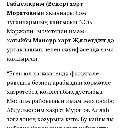
Габделкәрим (Венер) хәзрәт
Моратов
ның якыннары һәм
туганнарының кайгысын “Әль-
Мәрҗәни” мәчетенең имам-
хатыйбы
Мансур хәзрәт Җәләлетдин
дә
уртаклашып, үзенең сәхифәсендә язма
калдырган.
“Бүген юл халәкатендә фаҗигале
рәвештә безнең арабыздан хөрмәтле
хазрәтебез, коллегабыз, дустыбыз,
Мөслим районының имам-мөхтәсибе
Абдулькәрим хазрәт Муратов Аллаһ
тәгаләнең хозурына күчте. Бу кайгылы