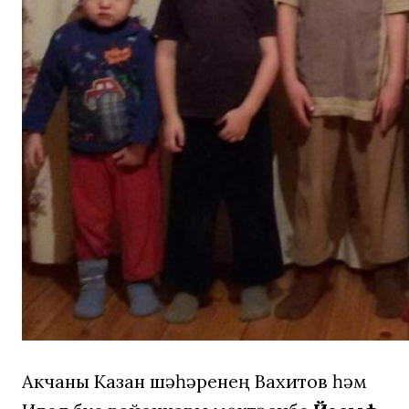
Акчаны Казан шәһәренең Вахитов һәм