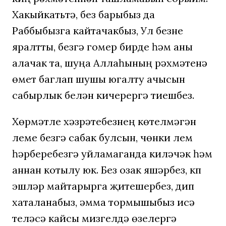
Хакыйкатьтә, без барыбыз да
Раббыбызга кайтачакбыз, Ул безне
яралтты, безгә гомер бирде һәм аны
алачак та, шуңа Аллаһының рәхмәтенә
өмет баглап шушы югалту ачысын
сабырлык белән кичерергә тиешбез.
Хөрмәтле хәзрәтебезнең көтелмәгән
үлеме безгә сабак булсын, чөнки үлем
һәрберебезгә уйламаганда киләчәк һәм
аннан котылу юк. Без озак яшәрбез, күп
эшләр майтарырга җитешербез, дип
хаталанабыз, әмма тормышыбыз исә
теләсә кайсы мизгелдә өзелергә