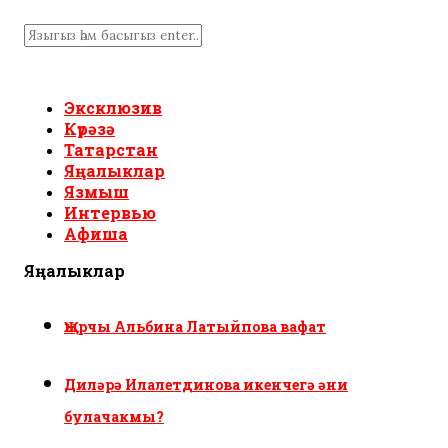
Эксклюзив
Күрәзә
Татарстан
Яңалыклар
Язмыш
Интервью
Афиша
Яңалыклар
Җырчы Альбина Латыйпова вафат
Диләрә Илалетдинова икенчегә әни
булачакмы?