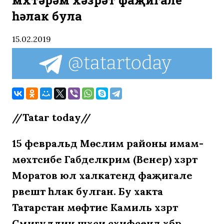
мөхтәрәм хәзрәт фаҗигале
һәлак була
15.02.2019
//Tatar today//
15 февральдә Мөслим районы имам-
мөхтәсибе Габделкәрим (Венер) хәзрәт
Моратов юл халәкатендә фаҗигале
рәвештә һәлак
булган. Бу хакта
Татарстан мөфтие Камиль хәзрәт
Сәмигуллин шәхси сәхифәсендә хәбәр