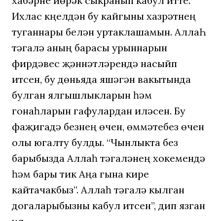
хабәрне йөрәк сыкранып кабул итте.
Ихлас күңелдән бу кайгыны хазрәтнең
туганнары белән уртаклашамын. АллаҺ
тәгалә аның барасы урыннарын
фирдәвес җәннәтләрендә насыйп
итсен, бу дөньяда яшәгән вакытында
булган ялгышлыкларын һәм
гонаһларын гафулардан иләсен. Бу
фаҗигадә безнең өчен, өммәтебез өчен
олы югалту булды. “Чынлыкта без
барыбызда Аллаһ тәгаләнең хокемендә
һәм бары тик Аңа гына кире
кайтачакбыз”. Аллаһ тәгалә кылган
догаларыбызны кабул итсен”, дип язган