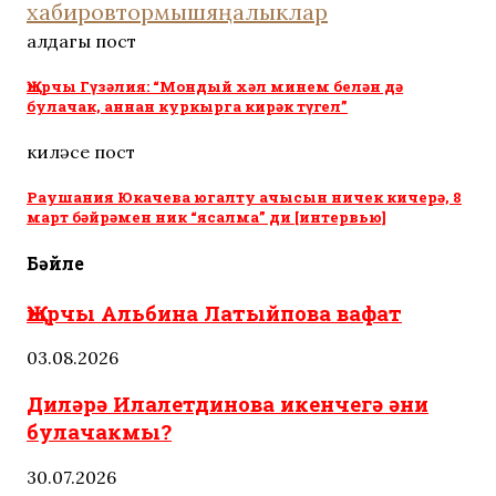
хабиров
тормыш
яңалыклар
алдагы пост
Җырчы Гүзәлия: “Мондый хәл минем белән дә
булачак, аннан куркырга кирәк түгел”
киләсе пост
Раушания Юкачева югалту ачысын ничек кичерә, 8
март бәйрәмен ник “ясалма” ди [интервью]
Бәйле
Җырчы Альбина Латыйпова вафат
03.08.2026
Диләрә Илалетдинова икенчегә әни
булачакмы?
30.07.2026