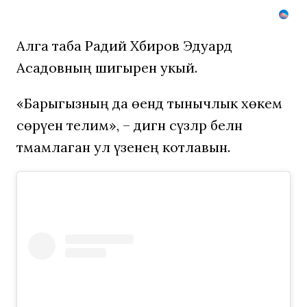
Алга таба Радий Хәбиров Эдуард
Асадовның шигырен укый.
«Барыгызның да өендә тынычлык хөкем
сөрүен телим», – дигән сүзләр белән
тәмамлаган ул үзенең котлавын.