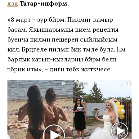
яза
Татар-информ.
«8 март – зур бәйрәм. Пилмәнгә камыр
басам. Якыннарымны әнием рецепты
буенча пилмән пешереп сыйлыйсым
килә. Бәрәңгеле пилмән бик тәмле була. Һәм
барлык хатын-кызларны бәйрәм белән
тәбрик итәм», – дигән төбәк җитәкчесе.
Скрытая
i
i
камера
на
пляже
Крыма:
Что
люди