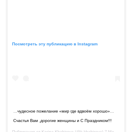
Посмотреть эту публикацию в Instagram
…чудесное пожелание «мир где вдвоём хорошо»…
Счастья Вам ,дорогие женщины и С Праздником!!!
Публикация от
Karina Khabirova
(@k.khabirova)
7 Мар 2019 в 11:22 PST