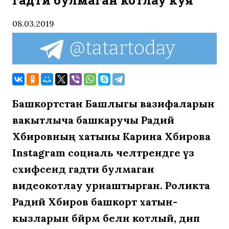
гадәти булмаган котлау куя
08.03.2019
Башкортстан Башлыгы вазифаларын
вакытлыча башкаручы Радий
Хәбировның хатыны Карина Хәбирова
Instagram социаль челтәрендәге үз
сәхифәсендә гадәти булмаган
видеокотлау урнаштырган. Роликта
Радий Хәбиров башкорт хатын-
кызларын бәйрәм белән котлый, дип