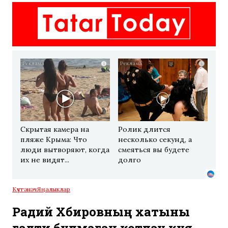
i
i
Скрытая камера на
Ролик длится
пляже Крыма: Что
несколько секунд, а
люди вытворяют, когда
смеяться вы будете
их не видят...
долго
Күчтәнәч
Яңалыклар
Радий Хәбировның хатыны