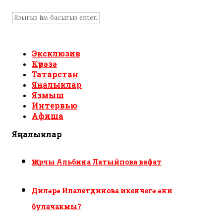
Эксклюзив
Күрәзә
Татарстан
Яңалыклар
Язмыш
Интервью
Афиша
Яңалыклар
Җырчы Альбина Латыйпова вафат
Диләрә Илалетдинова икенчегә әни
булачакмы?