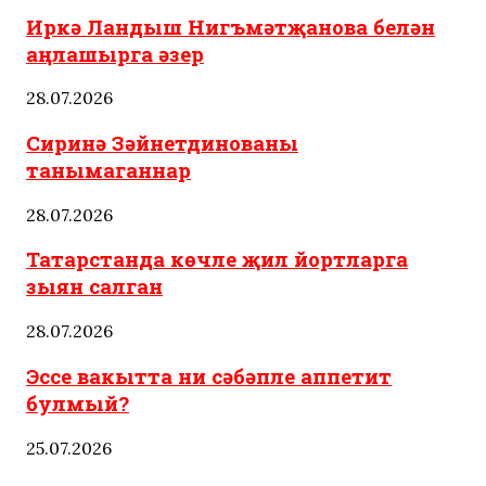
Иркә Ландыш Нигъмәтҗанова белән
аңлашырга әзер
28.07.2026
Сиринә Зәйнетдинованы
танымаганнар
28.07.2026
Татарстанда көчле җил йортларга
зыян салган
28.07.2026
Эссе вакытта ни сәбәпле аппетит
булмый?
25.07.2026