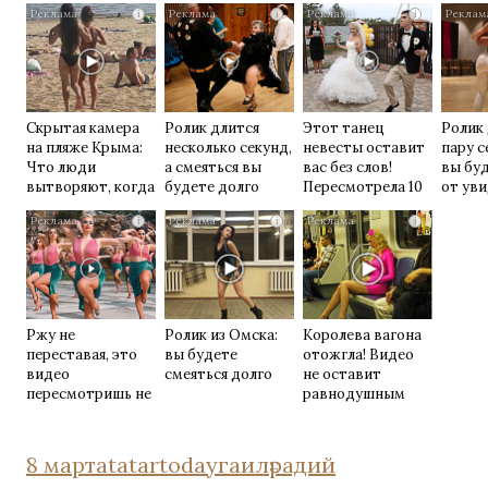
i
i
i
Скрытая камера
Ролик длится
Этот танец
Ролик
на пляже Крыма:
несколько секунд,
невесты оставит
пару с
Что люди
а смеяться вы
вас без слов!
вы буд
вытворяют, когда
будете долго
Пересмотрела 10
от ув
их не видят...
раз
i
i
i
Ржу не
Ролик из Омска:
Королева вагона
переставая, это
вы будете
отожгла! Видео
видео
смеяться долго
не оставит
пересмотришь не
равнодушным
раз
8 марта
tatartoday
гаилә
радий