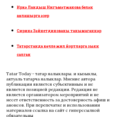
Иркә Ландыш Нигъмәтҗанова белән
аңлашырга әзер
Сиринә Зәйнетдинованы танымаганнар
Татарстанда көчле җил йортларга зыян
салган
Tatar Today - татар яңалыклары. иң кызыклы,
актуаль татарча яңалыклар. Мнение автора
публикации является субъективным и не
является позицией редакции. Редакция не
является организатором мероприятий и не
несет ответственность за достоверность афиш и
анонсов. При перепечатке и использовании
материалов ссылка на сайт с гиперссылкой
обязательны