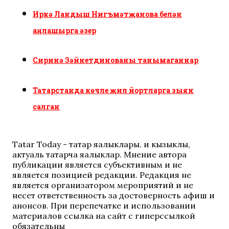
Иркә Ландыш Нигъмәтҗанова белән
аңлашырга әзер
Сиринә Зәйнетдинованы танымаганнар
Татарстанда көчле җил йортларга зыян
салган
Tatar Today - татар яңалыклары. иң кызыклы,
актуаль татарча яңалыклар. Мнение автора
публикации является субъективным и не
является позицией редакции. Редакция не
является организатором мероприятий и не
несет ответственность за достоверность афиш и
анонсов. При перепечатке и использовании
материалов ссылка на сайт с гиперссылкой
обязательны