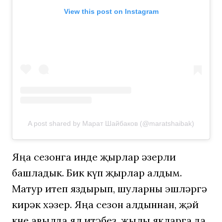
View this post on Instagram
A post shared by Марат Шайбаков (@maratshaibak)
Яңа сезонга инде җырлар әзерли
башладык. Бик күп җырлар алдым.
Матур итеп яздырып, шуларны эшләргә
кирәк хәзер. Яңа сезон алдыннан, җәй
көне авылда ял итәбез, җылы якларга да