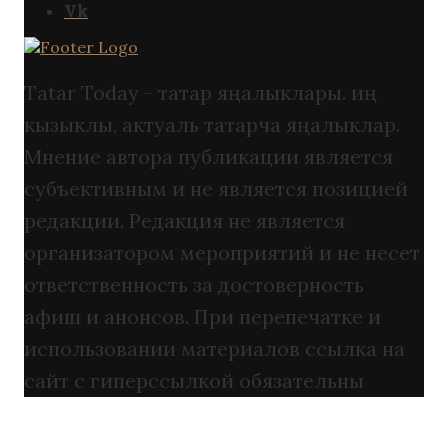
Vk
Tatar Today - татар яңалыклары. иң
кызыклы, актуаль татарча яңалыклар.
Мнение автора публикации является
субъективным и не является позицией
редакции. Редакция не является
организатором мероприятий и не несет
ответственность за достоверность
афиш и анонсов. При перепечатке и
использовании материалов ссылка на
сайт с гиперссылкой обязательны