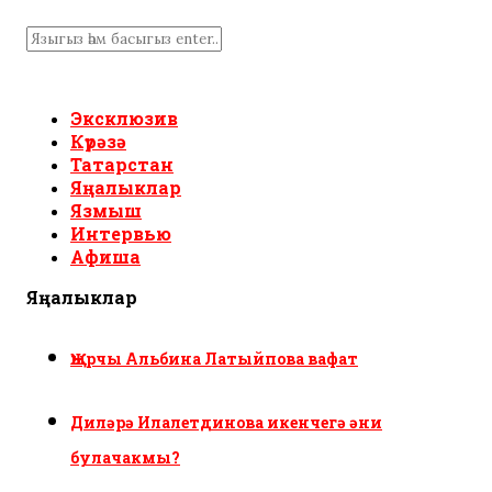
Эксклюзив
Күрәзә
Татарстан
Яңалыклар
Язмыш
Интервью
Афиша
Яңалыклар
Җырчы Альбина Латыйпова вафат
Диләрә Илалетдинова икенчегә әни
булачакмы?