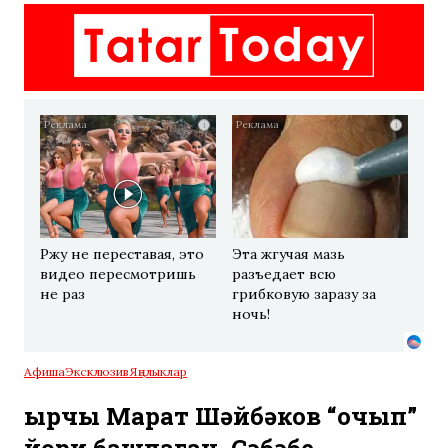
i
i
Ржу не переставая, это
Эта жгучая мазь
видео пересмотришь
разъедает всю
не раз
грибковую заразу за
ночь!
Афиша
Эксклюзив
Яңалыклар
Җырчы Марат Шәйбәков “очып”