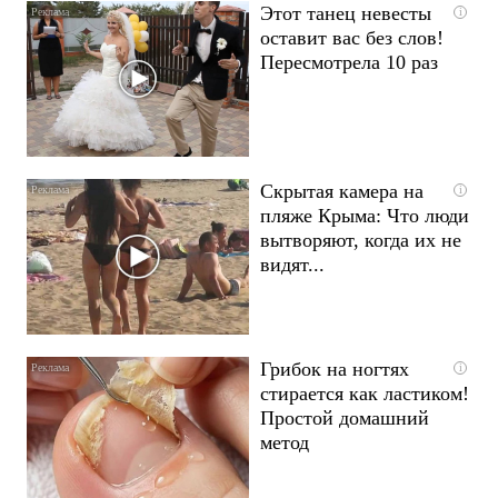
Этот танец невесты
i
оставит вас без слов!
Пересмотрела 10 раз
Скрытая камера на
i
пляже Крыма: Что люди
вытворяют, когда их не
видят...
Грибок на ногтях
i
стирается как ластиком!
Простой домашний
метод