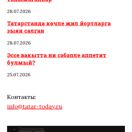
28.07.2026
Татарстанда көчле җил йортларга
зыян салган
28.07.2026
Эссе вакытта ни сәбәпле аппетит
булмый?
25.07.2026
Контакты:
info@tatar-today.ru
Instagram