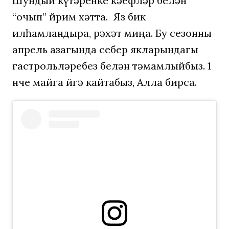
Шундый күтәренке кәефләр белән
“очып” йөрим хәтта. Яз бик
илһамландыра, рәхәт миңа. Бу сезонны
апрель азагында себер якларындагы
гастрольләребез белән тәмамлыйбыз. 1
нче майга өйгә кайтабыз, Алла бирса.