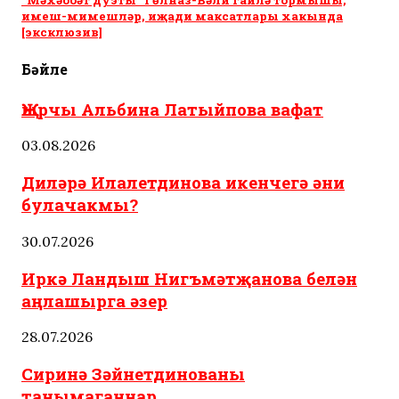
“Мәхәббәт дуэты” Гөлназ-Вәли гаилә тормышы,
имеш-мимешләр, иҗади максатлары хакында
[эксклюзив]
Бәйле
Җырчы Альбина Латыйпова вафат
03.08.2026
Диләрә Илалетдинова икенчегә әни
булачакмы?
30.07.2026
Иркә Ландыш Нигъмәтҗанова белән
аңлашырга әзер
28.07.2026
Сиринә Зәйнетдинованы
танымаганнар