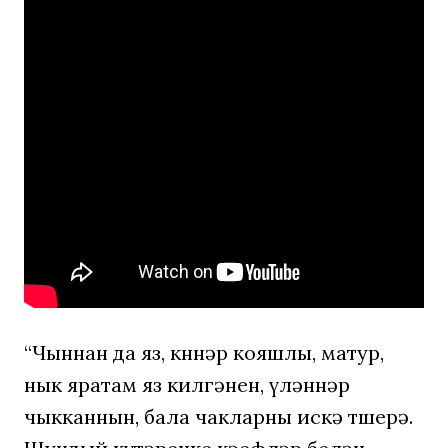
“Чыннан да яз, көннәр кояшлы, матур,
нык яратам яз килгәнен, үләннәр
чыкканнын, бала чакларны искә төшерә.