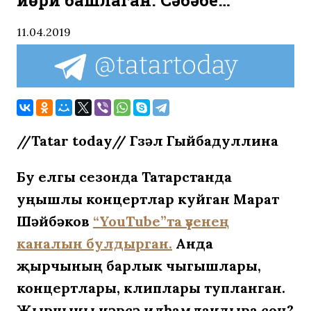
йөри башлаган. Сәбәбе…
11.04.2019
//Tatar today// Гүзәл Гыйбадуллина
Бу елгы сезонда Татарстанда
уңышлы концертлар куйган Марат
Шәйбәков
“YouTube”та үзенең
каналын булдырган.
Анда
җырчының барлык чыгышлары,
концертлары, клиплары тупланган.
Җырчыны нәрсә илһамландыра соң?