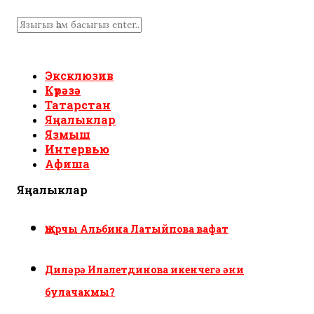
Эксклюзив
Күрәзә
Татарстан
Яңалыклар
Язмыш
Интервью
Афиша
Яңалыклар
Җырчы Альбина Латыйпова вафат
Диләрә Илалетдинова икенчегә әни
булачакмы?