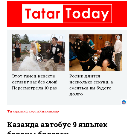
i
i
Этот танец невесты
Ролик длится
оставит вас без слов!
несколько секунд, а
Пересмотрела 10 раз
смеяться вы будете
долго
Төп яңалык
фаҗига
Яңалыклар
Казанда автобус 9 яшьлек