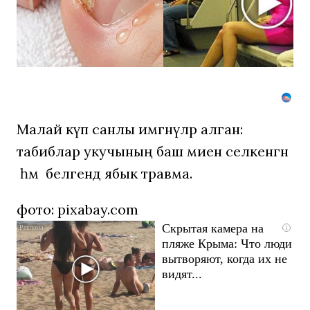
ластиком!
Простой
домашний
метод
Малай күп санлы имгәнүләр алган:
табиблар укучының баш миен селкенгән
һәм беләгендә ябык травма.
фото: pixabay.com
Скрытая камера на
i
пляже Крыма: Что люди
вытворяют, когда их не
видят...