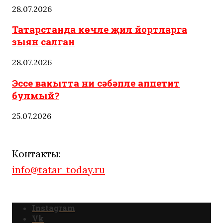
28.07.2026
Татарстанда көчле җил йортларга
зыян салган
28.07.2026
Эссе вакытта ни сәбәпле аппетит
булмый?
25.07.2026
Контакты:
info@tatar-today.ru
Instagram
Vk