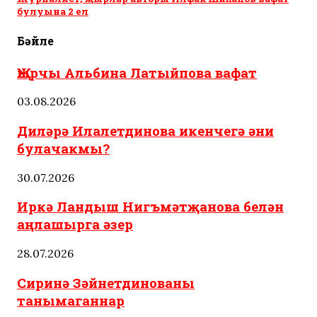
булуына 2 ел
Бәйле
Җырчы Альбина Латыйпова вафат
03.08.2026
Диләрә Илалетдинова икенчегә әни
булачакмы?
30.07.2026
Иркә Ландыш Нигъмәтҗанова белән
аңлашырга әзер
28.07.2026
Сиринә Зәйнетдинованы
танымаганнар