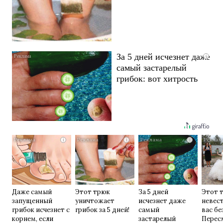
За 5 дней исчезнет даже
i
самый застарелый
грибок: вот хитрость
i
i
i
Даже самый
Этот трюк
За 5 дней
Этот 
запущенный
уничтожает
исчезнет даже
невес
грибок исчезнет с
грибок за 5 дней!
самый
вас бе
корнем, если
застарелый
Перес