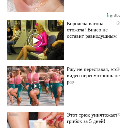
Королева вагона
i
отожгла! Видео не
оставит равнодушным
Ржу не переставая, это
i
видео пересмотришь не
раз
Этот трюк уничтожает
i
грибок за 5 дней!