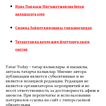
Иркә Ландыш Нигъмәтҗанова белән
аңлашырга әзер
Сиринә Зәйнетдинованы танымаганнар
Татарстанда көчле җил йортларга зыян
салган
Tatar Today - татар яңалыклары. иң кызыклы,
актуаль татарча яңалыклар. Мнение автора
публикации является субъективным и не
является позицией редакции. Редакция не
является организатором мероприятий и не
несет ответственность за достоверность афиш и
анонсов. При перепечатке и использовании
материалов ссылка на сайт с гиперссылкой
обязательны