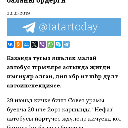
баланы бәрдергән
30.05.2019
Казанда тугыз яшьлек малай
автобус тәгәрмәчләре астында җитди
имгәнүләр алган, дип хәбәр итә шәһәр дәүләт
автоинспекциясе.
29 июньдә кичке биштә Совет урамы
буенча 20 нче йорт каршында “Нефаз”
автобусы йөртүчес җәяүлеләр кичүендә юл
бирмәгән һәм баланы бәрдергән.