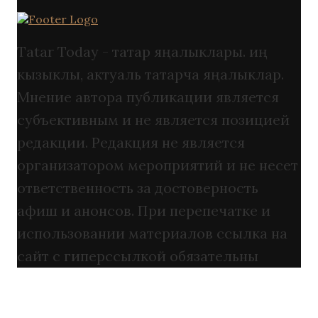
Tatar Today - татар яңалыклары. иң
кызыклы, актуаль татарча яңалыклар.
Мнение автора публикации является
субъективным и не является позицией
редакции. Редакция не является
организатором мероприятий и не несет
ответственность за достоверность
афиш и анонсов. При перепечатке и
использовании материалов ссылка на
сайт с гиперссылкой обязательны