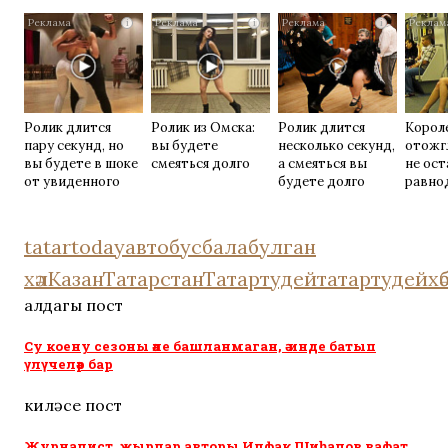
перед сном…
грибок: вот
раз
i
i
i
хитрость
Ролик длится
Ролик из Омска:
Ролик длится
Корол
пару секунд, но
вы будете
несколько секунд,
отожг
вы будете в шоке
смеяться долго
а смеяться вы
не ос
от увиденного
будете долго
равно
tatartoday
автобус
бала
булган
хәл
Казан
Татарстан
Татартудей
татартудейхәб
алдагы пост
Су коену сезоны әле башланмаган, ә инде батып
үлүчеләр бар
киләсе пост
Журналист, җырлар авторы Илфак Шиһапов вафат