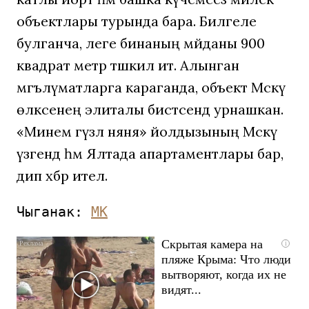
объектлары турында бара. Билгеле
булганча, әлеге бинаның мәйданы 900
квадрат метр тәшкил итә. Алынган
мәгълүматларга караганда, объект Мәскәү
өлкәсенең элиталы бистәсендә урнашкан.
«Минем гүзәл няня» йолдызының Мәскәү
үзәгендә һәм Ялтада апартаментлары бар,
дип хәбәр ителә.
Чыганак: 
МК
Скрытая камера на
i
пляже Крыма: Что люди
вытворяют, когда их не
видят...