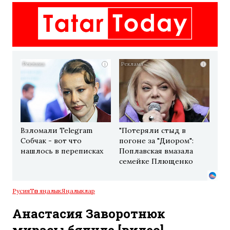
i
i
Взломали Telegram
"Потеряли стыд в
Собчак - вот что
погоне за "Диором":
нашлось в переписках
Поплавская вмазала
семейке Плющенко
Русия
Төп яңалык
Яңалыклар
Анастасия Заворотнюк