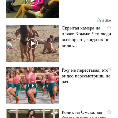
Скрытая камера на
i
пляже Крыма: Что люди
вытворяют, когда их не
видят...
Ржу не переставая, это
i
видео пересмотришь не
раз
Ролик из Омска: вы
i
будете смеяться долго