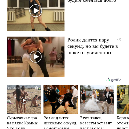
Ролик длится пару
i
секунд, но вы будете в
шоке от увиденного
i
i
i
Скрытая камера
Ролик длится
Этот танец
Корол
на пляже Крыма:
несколько секунд,
невесты оставит
отожг
Что люди
а смеяться вы
вас без слов!
не ос