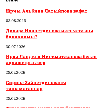
Җырчы Альбина Латыйпова вафат
03.08.2026
Диләрә Илалетдинова икенчегә әни
булачакмы?
30.07.2026
Иркә Ландыш Нигъмәтҗанова белән
аңлашырга әзер
28.07.2026
Сиринә Зәйнетдинованы
танымаганнар
28.07.2026