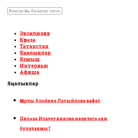
Эксклюзив
Күрәзә
Татарстан
Яңалыклар
Язмыш
Интервью
Афиша
Яңалыклар
Җырчы Альбина Латыйпова вафат
Диләрә Илалетдинова икенчегә әни
булачакмы?