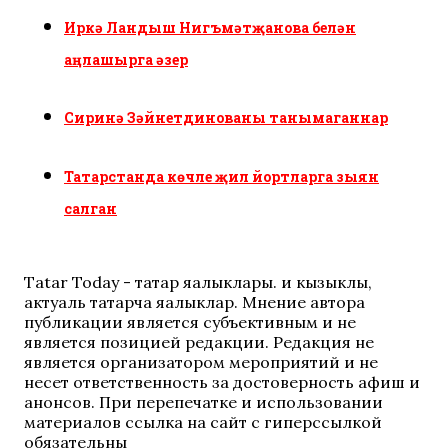
Иркә Ландыш Нигъмәтҗанова белән
аңлашырга әзер
Сиринә Зәйнетдинованы танымаганнар
Татарстанда көчле җил йортларга зыян
салган
Tatar Today - татар яңалыклары. иң кызыклы,
актуаль татарча яңалыклар. Мнение автора
публикации является субъективным и не
является позицией редакции. Редакция не
является организатором мероприятий и не
несет ответственность за достоверность афиш и
анонсов. При перепечатке и использовании
материалов ссылка на сайт с гиперссылкой
обязательны