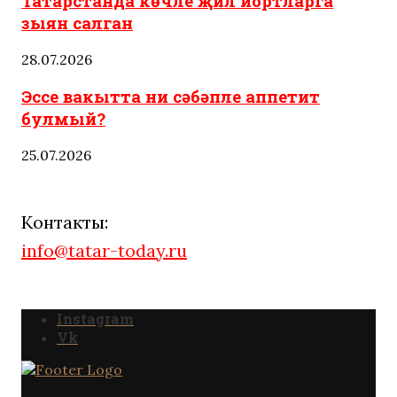
Татарстанда көчле җил йортларга
зыян салган
28.07.2026
Эссе вакытта ни сәбәпле аппетит
булмый?
25.07.2026
Контакты:
info@tatar-today.ru
Instagram
Vk