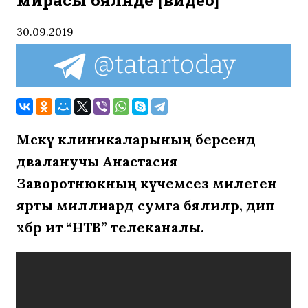
мирасы бәяләнде [видео]
30.09.2019
Мәскәү клиникаларының берсендә
дәваланучы Анастасия
Заворотнюкның күчемсез милеген
ярты миллиард сумга бәялиләр, дип
хәбәр итә “НТВ” телеканалы.