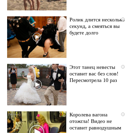
Ролик длится несколько
i
секунд, а смеяться вы
будете долго
Этот танец невесты
i
оставит вас без слов!
Пересмотрела 10 раз
Королева вагона
i
отожгла! Видео не
оставит равнодушным