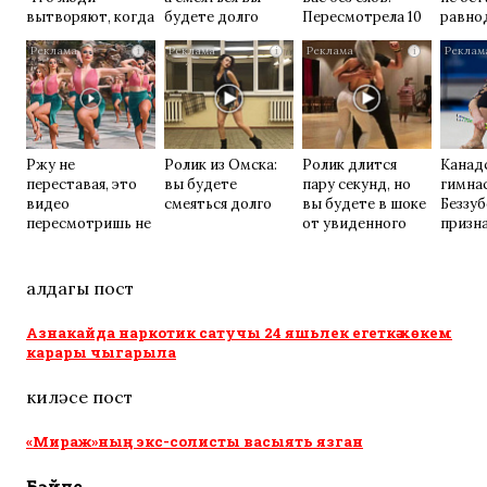
вытворяют, когда
будете долго
Пересмотрела 10
равно
их не видят...
раз
i
i
i
Ржу не
Ролик из Омска:
Ролик длится
Канад
переставая, это
вы будете
пару секунд, но
гимна
видео
смеяться долго
вы будете в шоке
Беззу
пересмотришь не
от увиденного
призна
раз
ее раз
Москв
алдагы пост
Азнакайда наркотик сатучы 24 яшьлек егеткә хөкем
карары чыгарыла
киләсе пост
«Мираж»ның экс-солисты васыять язган
Бәйле