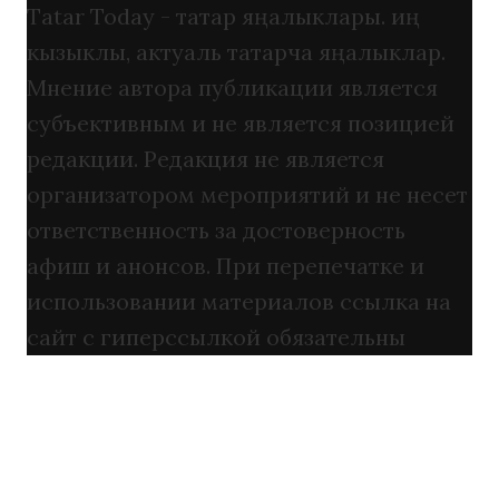
Tatar Today - татар яңалыклары. иң
кызыклы, актуаль татарча яңалыклар.
Мнение автора публикации является
субъективным и не является позицией
редакции. Редакция не является
организатором мероприятий и не несет
ответственность за достоверность
афиш и анонсов. При перепечатке и
использовании материалов ссылка на
сайт с гиперссылкой обязательны