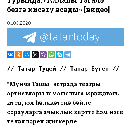
турында: «Аллаһы Тәгалә
безгә кисәтү ясады» [видео]
01.03.2020
// Татар Тудей // Татар Бүген //
“Мунча Ташы” эстрада театры
артистлары тамашачыга мөрәҗәгать
итеп, юл һәлакәтенә бәйле
сорауларга ачыклык кертте һәм изге
теләкләрен җиткерде.