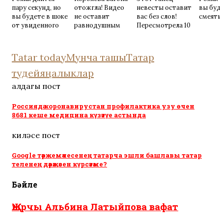
пару секунд, но
отожгла! Видео
невесты оставит
вы бу
вы будете в шоке
не оставит
вас без слов!
смеять
от увиденного
равнодушным
Пересмотрела 10
раз
Tatar today
Мунча ташы
Татар
тудей
яңалыклар
алдагы пост
Россиядә коронавирустан профилактика узу өчен
8681 кеше медицина күзәтүе астында
киләсе пост
Google тәрҗемәчесенең татарча эшли башлавы татар
теленең дәрәҗәсен күрсәтәме?
Бәйле
Җырчы Альбина Латыйпова вафат