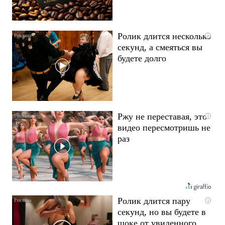
Ролик длится несколько
i
секунд, а смеяться вы
будете долго
Ржу не переставая, это
i
видео пересмотришь не
раз
Ролик длится пару
i
секунд, но вы будете в
шоке от увиденного