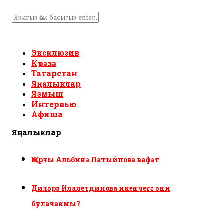
Эксклюзив
Күрәзә
Татарстан
Яңалыклар
Язмыш
Интервью
Афиша
Яңалыклар
Җырчы Альбина Латыйпова вафат
Диләрә Илалетдинова икенчегә әни
булачакмы?