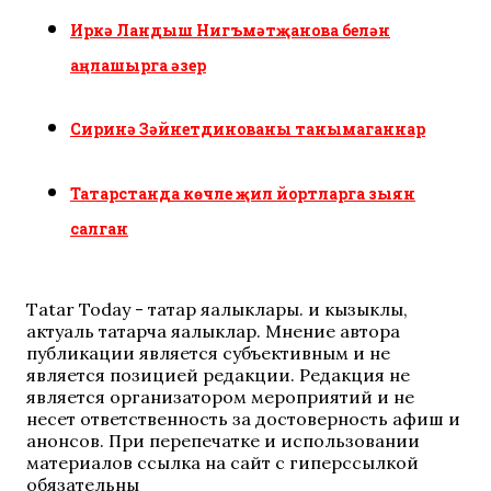
Иркә Ландыш Нигъмәтҗанова белән
аңлашырга әзер
Сиринә Зәйнетдинованы танымаганнар
Татарстанда көчле җил йортларга зыян
салган
Tatar Today - татар яңалыклары. иң кызыклы,
актуаль татарча яңалыклар. Мнение автора
публикации является субъективным и не
является позицией редакции. Редакция не
является организатором мероприятий и не
несет ответственность за достоверность афиш и
анонсов. При перепечатке и использовании
материалов ссылка на сайт с гиперссылкой
обязательны