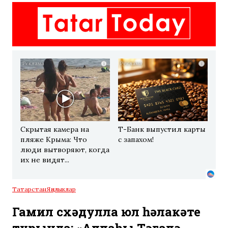
i
i
Скрытая камера на
Т-Банк выпустил карты
пляже Крыма: Что
с запахом!
люди вытворяют, когда
их не видят...
Татарстан
Яңалыклар
Гамил Әсхәдулла юл һәлакәте