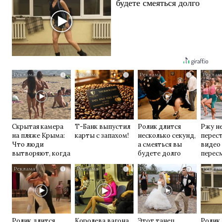
будете смеяться долго
i
i
i
Скрытая камера
Т-Банк выпустил
Ролик длится
Ржу н
на пляже Крыма:
карты с запахом!
несколько секунд,
перест
Что люди
а смеяться вы
видео
вытворяют, когда
будете долго
перес
их не видят...
раз
i
i
i
Ролик длится
Королева вагона
Этот танец
Ролик 