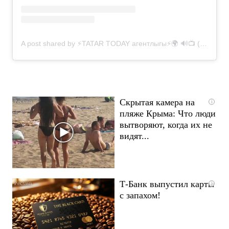
A post shared by ⚡️TATAR TODAY агентлыгы⚡️🌍 🔊📺 (@tatar_today)
Скрытая камера на
i
пляже Крыма: Что люди
вытворяют, когда их не
видят...
Т-Банк выпустил карты
i
с запахом!