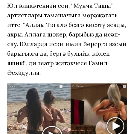
Юл һәлакәтеннән соң, “Мунча Ташы”
артистлары тамашачыга мөрәҗәгать
итте. “Аллаһы Тәгалә безгә кисәтү ясады,
ахры. Аллага шөкер, барыбыз да исән-
сау. Юлларда исән-имин йөрергә язсын
барыгызга да, бергә булыйк, көлеп
яшик!”, ди театр җитәкчесе Гамил
Әсхәдулла.
Скрытая
i
i
камера
на
пляже
Крыма:
Что
люди