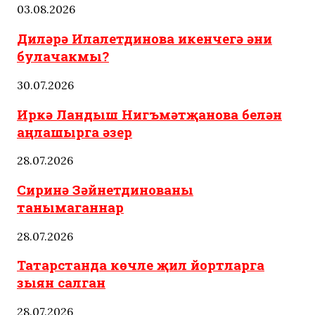
03.08.2026
Диләрә Илалетдинова икенчегә әни
булачакмы?
30.07.2026
Иркә Ландыш Нигъмәтҗанова белән
аңлашырга әзер
28.07.2026
Сиринә Зәйнетдинованы
танымаганнар
28.07.2026
Татарстанда көчле җил йортларга
зыян салган
28.07.2026