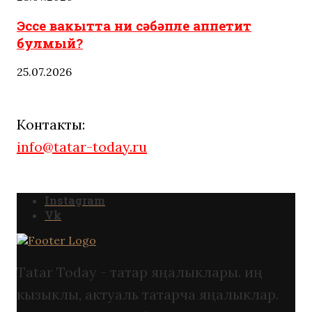
Эссе вакытта ни сәбәпле аппетит
булмый?
25.07.2026
Контакты:
info@tatar-today.ru
Instagram
Vk
Tatar Today - татар яңалыклары. иң
кызыклы, актуаль татарча яңалыклар.