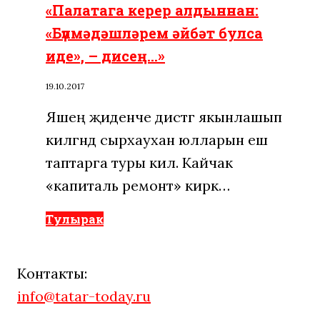
«Палатага керер алдыннан:
«Бүлмәдәшләрем әйбәт булса
иде», – дисең…»
19.10.2017
Яшең җиденче дистәгә якынлашып
килгәндә сырхауханә юлларын еш
таптарга туры килә. Кайчак
«капиталь ремонт» кирәк…
Тулырак
Контакты:
info@tatar-today.ru