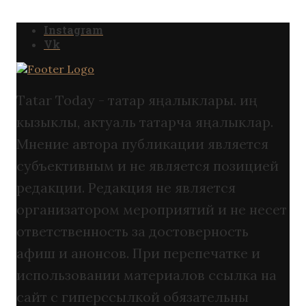
Instagram
Vk
Tatar Today - татар яңалыклары. иң
кызыклы, актуаль татарча яңалыклар.
Мнение автора публикации является
субъективным и не является позицией
редакции. Редакция не является
организатором мероприятий и не несет
ответственность за достоверность
афиш и анонсов. При перепечатке и
использовании материалов ссылка на
сайт с гиперссылкой обязательны