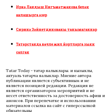
Иркә Ландыш Нигъмәтҗанова белән
аңлашырга әзер
Сиринә Зәйнетдинованы танымаганнар
Татарстанда көчле җил йортларга зыян
салган
Tatar Today - татар яңалыклары. иң кызыклы,
актуаль татарча яңалыклар. Мнение автора
публикации является субъективным и не
является позицией редакции. Редакция не
является организатором мероприятий и не
несет ответственность за достоверность афиш и
анонсов. При перепечатке и использовании
материалов ссылка на сайт с гиперссылкой
обязательны