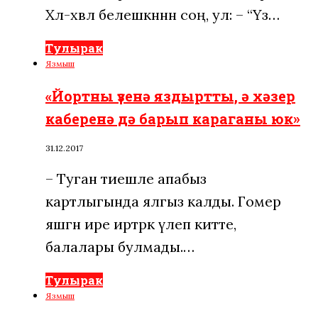
Хәл-әхвәл белешкәннән соң, ул: – “Үз…
Тулырак
Язмыш
«Йортны үзенә яздыртты, ә хәзер
каберенә дә барып караганы юк»
31.12.2017
– Туган тиешле апабыз
картлыгында ялгыз калды. Гомер
яшәгән ире иртәрәк үлеп китте,
балалары булмады.…
Тулырак
Язмыш