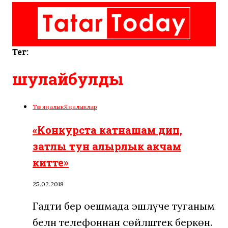
Тег:
шулайбулды
Төп яңалык
Яңалыклар
«Конкурста катнашам дип,
затлы тун алырлык акчам
китте»
25.02.2018
Гадәти бер оешмада эшләүче туганым
белән телефоннан сөйләштек беркөн.