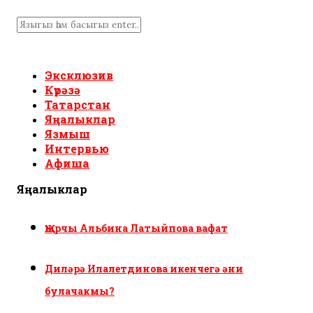
Эксклюзив
Күрәзә
Татарстан
Яңалыклар
Язмыш
Интервью
Афиша
Яңалыклар
Җырчы Альбина Латыйпова вафат
Диләрә Илалетдинова икенчегә әни
булачакмы?