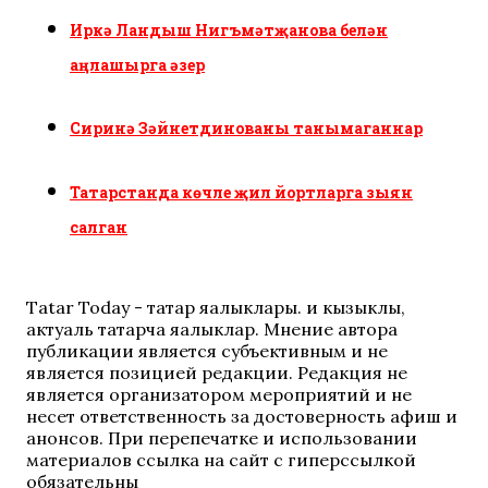
Иркә Ландыш Нигъмәтҗанова белән
аңлашырга әзер
Сиринә Зәйнетдинованы танымаганнар
Татарстанда көчле җил йортларга зыян
салган
Tatar Today - татар яңалыклары. иң кызыклы,
актуаль татарча яңалыклар. Мнение автора
публикации является субъективным и не
является позицией редакции. Редакция не
является организатором мероприятий и не
несет ответственность за достоверность афиш и
анонсов. При перепечатке и использовании
материалов ссылка на сайт с гиперссылкой
обязательны