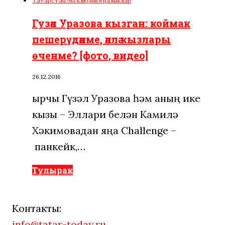
Татарстан
Эксклюзив
Яңалыклар
Гузәл Уразова кызган: коймак
пешерүдәнме, әллә кызлары
өченме? [фото, видео]
26.12.2016
Җырчы Гүзәл Уразова һәм аның ике
кызы – Эллари белән Камилә
Хәкимовадан яңа Challenge –
панкейк,…
Тулырак
Контакты:
info@tatar-today.ru