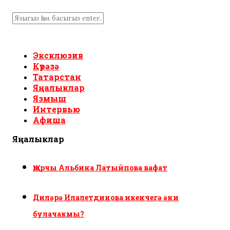
Эксклюзив
Күрәзә
Татарстан
Яңалыклар
Язмыш
Интервью
Афиша
Яңалыклар
Җырчы Альбина Латыйпова вафат
Диләрә Илалетдинова икенчегә әни
булачакмы?