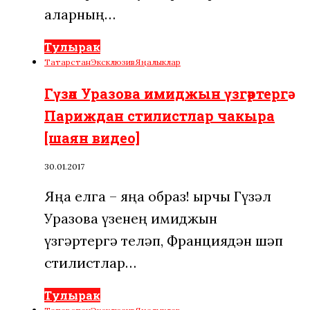
аларның…
Тулырак
Татарстан
Эксклюзив
Яңалыклар
Гүзәл Уразова имиджын үзгәртергә
Париждан стилистлар чакыра
[шаян видео]
30.01.2017
Яңа елга – яңа образ! Җырчы Гүзәл
Уразова үзенең имиджын
үзгәртергә теләп, Франциядән шәп
стилистлар…
Тулырак