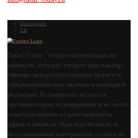
Instagram
Vk
Tatar Today - татар яңалыклары. иң
кызыклы, актуаль татарча яңалыклар.
Мнение автора публикации является
субъективным и не является позицией
редакции. Редакция не является
организатором мероприятий и не несет
ответственность за достоверность
афиш и анонсов. При перепечатке и
использовании материалов ссылка на