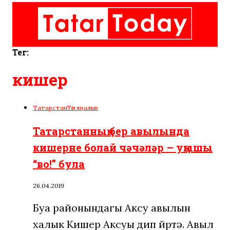
Тег:
кишер
Татарстан
Төп яңалык
Татарстанның бер авылында
кишерне болай чәчәләр – уңышы
“во!” була
26.04.2019
Буа районындагы Аксу авылын
халык Кишер Аксуы дип йөртә. Авыл