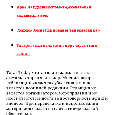
Иркә Ландыш Нигъмәтҗанова белән
аңлашырга әзер
Сиринә Зәйнетдинованы танымаганнар
Татарстанда көчле җил йортларга зыян
салган
Tatar Today - татар яңалыклары. иң кызыклы,
актуаль татарча яңалыклар. Мнение автора
публикации является субъективным и не
является позицией редакции. Редакция не
является организатором мероприятий и не
несет ответственность за достоверность афиш и
анонсов. При перепечатке и использовании
материалов ссылка на сайт с гиперссылкой
обязательны