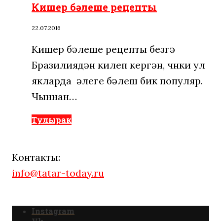
Кишер бәлеше рецепты
22.07.2016
Кишер бәлеше рецепты безгә
Бразилиядән килеп кергән, чөнки ул
якларда әлеге бәлеш бик популяр.
Чыннан…
Тулырак
Контакты:
info@tatar-today.ru
Instagram