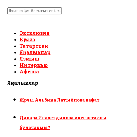
Эксклюзив
Күрәзә
Татарстан
Яңалыклар
Язмыш
Интервью
Афиша
Яңалыклар
Җырчы Альбина Латыйпова вафат
Диләрә Илалетдинова икенчегә әни
булачакмы?