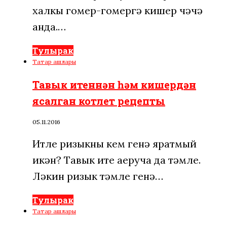
халкы гомер-гомергә кишер чәчә
анда.…
Тулырак
Татар ашлары
Тавык итеннән һәм кишердән
ясалган котлет рецепты
05.11.2016
Итле ризыкны кем генә яратмый
икән? Тавык ите аеруча да тәмле.
Ләкин ризык тәмле генә…
Тулырак
Татар ашлары