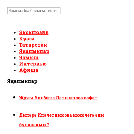
Эксклюзив
Күрәзә
Татарстан
Яңалыклар
Язмыш
Интервью
Афиша
Яңалыклар
Җырчы Альбина Латыйпова вафат
Диләрә Илалетдинова икенчегә әни
булачакмы?