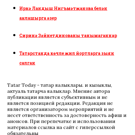
Иркә Ландыш Нигъмәтҗанова белән
аңлашырга әзер
Сиринә Зәйнетдинованы танымаганнар
Татарстанда көчле җил йортларга зыян
салган
Tatar Today - татар яңалыклары. иң кызыклы,
актуаль татарча яңалыклар. Мнение автора
публикации является субъективным и не
является позицией редакции. Редакция не
является организатором мероприятий и не
несет ответственность за достоверность афиш и
анонсов. При перепечатке и использовании
материалов ссылка на сайт с гиперссылкой
обязательны