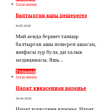
Татар ашлары
Балтырган ашы пешерегез
19.05.2026
Май аенда берничә тапкыр
балтырган ашы пешереп ашасаң,
шифасы зур була, ди халык
медицинасы. Яшь…
Тулырак
Татар ашлары
Нарат күркәсеннән варенье
26.04.2026
Нарат күркәсеннән варенье Нарат