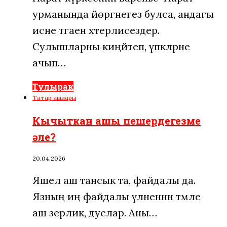
урманында йөргәнегез булса, андагы
исне тәгаен хәтерлисездер.
Сулышларны киңәйтеп, үпкәләрне
ачып…
Тулырак
Татар ашлары
Кычыткан ашы пешердегезме
әле?
20.04.2026
Яшел аш тансык та, файдалы да.
Язның иң файдалы үләненнән тәмле
аш әзерлик, дуслар. Аны…