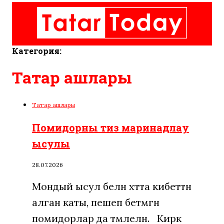
Категория:
Татар ашлары
Татар ашлары
Помидорны тиз маринадлау
ысулы
28.07.2026
Мондый ысул белән хәтта кибеттән
алган каты, пешеп бетмәгән
помидорлар да тәмлеләнә. Кирәк