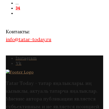
…
34
Контакты:
info@tatar-today.ru
Instagram
Vk
Tatar Today - татар яңалыклары. иң
кызыклы, актуаль татарча яңалыклар.
Мнение автора публикации является
субъективным и не является позицией