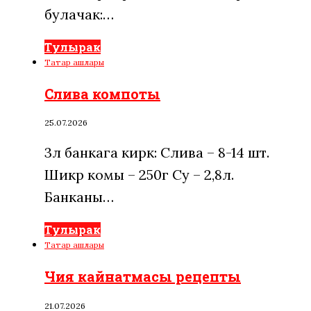
булачак:…
Тулырак
Татар ашлары
Слива компоты
25.07.2026
3л банкага кирәк: Слива – 8-14 шт.
Шикәр комы – 250г Су – 2,8л.
Банканы…
Тулырак
Татар ашлары
Чия кайнатмасы рецепты
21.07.2026