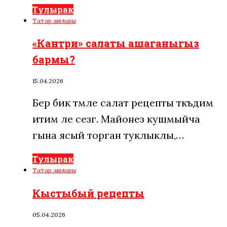
Тулырак
Татар ашлары
«Кантри» салаты ашаганыгыз
бармы?
15.04.2026
Бер бик тәмле салат рецепты тәкъдим
итим әле сезгә. Майонез кушмыйча
гына ясый торган туклыклы,…
Тулырак
Татар ашлары
Кыстыбый рецепты
05.04.2026