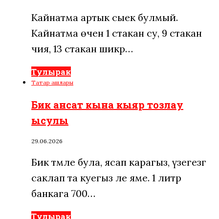
Кайнатма артык сыек булмый.
Кайнатма өчен 1 стакан су, 9 стакан
чия, 13 стакан шикәр…
Тулырак
Татар ашлары
Бик ансат кына кыяр тозлау
ысулы
29.06.2026
Бик тәмле була, ясап карагыз, үзегезгә
саклап та куегыз әле яме. 1 литр
банкага 700…
Тулырак