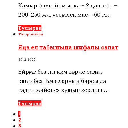
Камыр өчен: йомырка – 2 данә, сөт –
200–250 мл, үсемлек мае – 60 г,…
Тулырак
Татар ашлары
Яңа ел табынына шифалы салат
30.12.2025
Бәйрәмгә без әллә ничә төрле салат
эшлибез. Һәм аларның барсы да,
гадәттә, майонез кушып әзерләнгән…
Тулырак
1
2
3