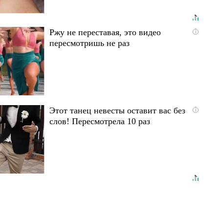
Ржу не переставая, это видео
i
пересмотришь не раз
Этот танец невесты оставит вас без
i
слов! Пересмотрела 10 раз