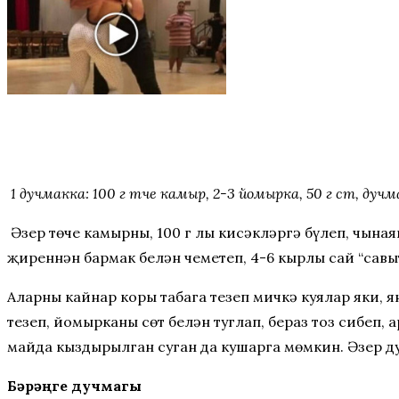
1 дучмакка: 100 г төче камыр, 2-3 йомырка, 50 г сөт, дуч
Әзер төче камырны, 100 г лы кисәкләргә бүлеп, чыная
җиреннән бармак белән чеметеп, 4-6 кырлы сай “савы
Аларны кайнар коры табага тезеп мичкә куялар яки, 
тезеп, йомырканы сөт белән туглап, бераз тоз сибеп,
майда кыздырылган суган да кушарга мөмкин. Әзер д
Бәрәңге дучмагы