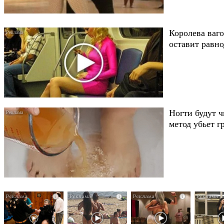
Королева ваго
оставит равн
Ногти будут 
метод убьет 
i
i
i