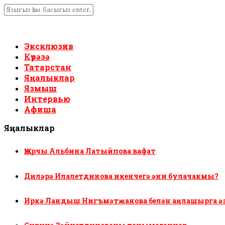
Эксклюзив
Күрәзә
Татарстан
Яңалыклар
Язмыш
Интервью
Афиша
Яңалыклар
Җырчы Альбина Латыйпова вафат
Диләрә Илалетдинова икенчегә әни булачакмы?
Иркә Ландыш Нигъмәтҗанова белән аңлашырга ә