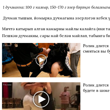
1 дучмакка: 100 г камыр, 150-170 г әзер бәрәңге боламыгы,
Дучмак тышын, йомырка дучмагына әзерләгән кебек үк
Мичтә катырып алган камырны майлы калайга (яки таба
Пешкән дучмакны, сары май белән майлап, табынга б
Ролик длится 
смеяться вы б
Ролик длится 
будете в шоке