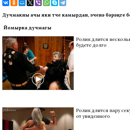
Дучмакны
ачы яки төче камырдан, эченә бәрәңге 
Йомырка дучмагы
Ролик длится нескольк
будете долго
Ролик длится пару секу
от увиденного