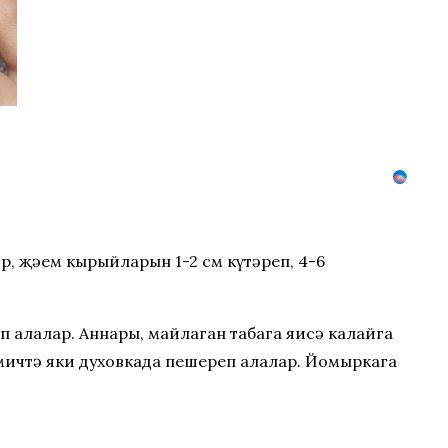
әр, җәем кырыйларын 1-2 см күтәреп, 4-6
п алалар. Аннары, майлаган табага яисә калайга
а мичтә яки духовкада пешереп алалар. Йомыркага