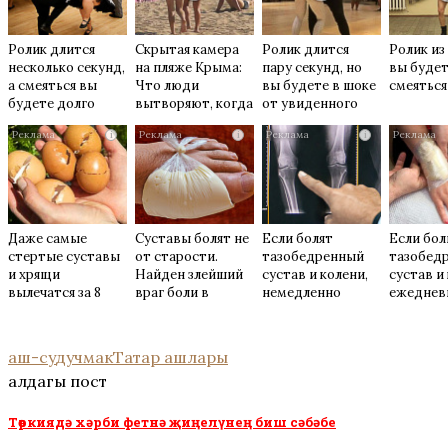
Ролик длится
Скрытая камера
Ролик длится
Ролик из
несколько секунд,
на пляже Крыма:
пару секунд, но
вы буде
а смеяться вы
Что люди
вы будете в шоке
смеяться
будете долго
вытворяют, когда
от увиденного
их не видят...
i
i
i
Даже самые
Суставы болят не
Если болят
Если бол
стертые суставы
от старости.
тазобедренный
тазобед
и хрящи
Найден злейший
сустав и колени,
сустав и
вылечатся за 8
враг боли в
немедленно
ежеднев
дней с помощью
суставах
исключите...
втирайте.
обычного…
аш-су
дучмак
Татар ашлары
алдагы пост
Төркиядә хәрби фетнә җиңелүнең биш сәбәбе