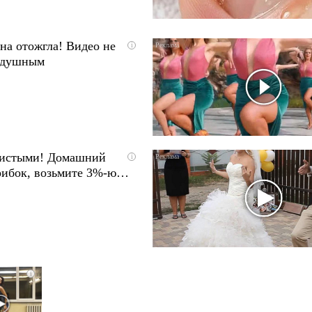
на отожгла! Видео не
i
одушным
чистыми! Домашний
i
грибок, возьмите 3%-ю…
i