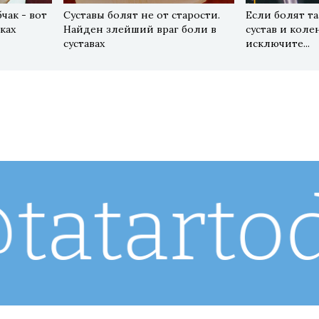
чак - вот
Суставы болят не от старости.
Если болят т
ках
Найден злейший враг боли в
сустав и кол
суставах
исключите...