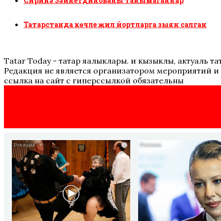
Сиринә Зәйнетдинованы танымаганнар
Татарстанда көчле җил йортларга зыян салган
Tatar Today - татар яңалыклары. иң кызыклы, актуаль
Редакция не является организатором мероприятий и 
ссылка на сайт с гиперссылкой обязательны
i