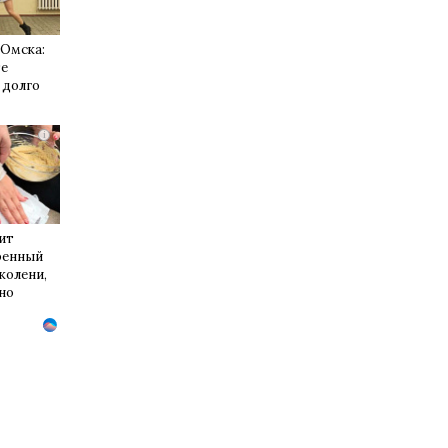
 Омска:
те
 долго
i
ит
ренный
 колени,
но
..