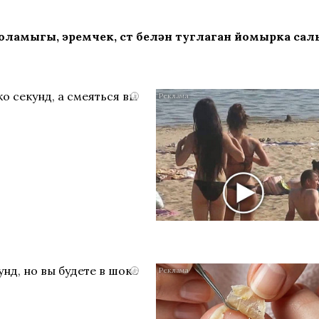
боламыгы, эремчек, сөт белән туглаган йомырка са
о секунд, а смеяться вы
i
нд, но вы будете в шоке
i