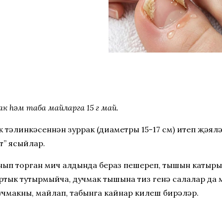
мак һәм таба майларга 15 г май.
к тәлинкәсеннән зуррак (диаметры 15-17 см) итеп җәял
т” ясыйлар.
янып торган мич алдында бераз пешереп, тышын катыры
 артык тутырмыйча, дучмак тышына тиз генә салалар д
учмакны, майлап, табынга кайнар килеш бирәләр.