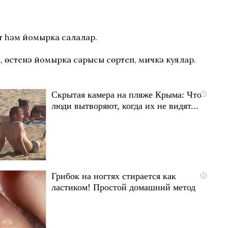
өт һәм йомырка салалар.
, өстенә йомырка сарысы сөртеп, мичкә куялар.
Скрытая камера на пляже Крыма: Что
i
люди вытворяют, когда их не видят...
Грибок на ногтях стирается как
i
ластиком! Простой домашний метод