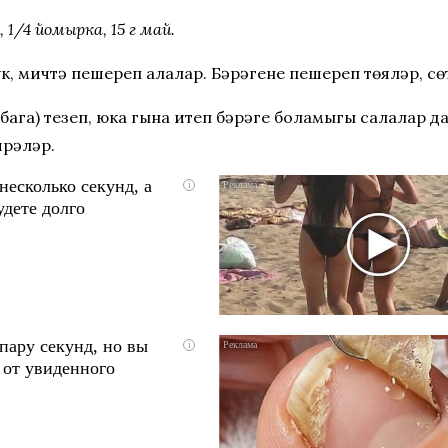
 1/4 йомырка, 15 г май.
, мичтә пешереп алалар. Бәрәңгене пешереп төяләр, с
га) тезеп, юка гына итеп бәрәңге боламыгы салалар да
ирәләр.
несколько секунд, а
i
удете долго
пару секунд, но вы
i
 от увиденного