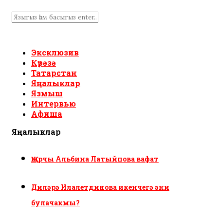
Эксклюзив
Күрәзә
Татарстан
Яңалыклар
Язмыш
Интервью
Афиша
Яңалыклар
Җырчы Альбина Латыйпова вафат
Диләрә Илалетдинова икенчегә әни
булачакмы?