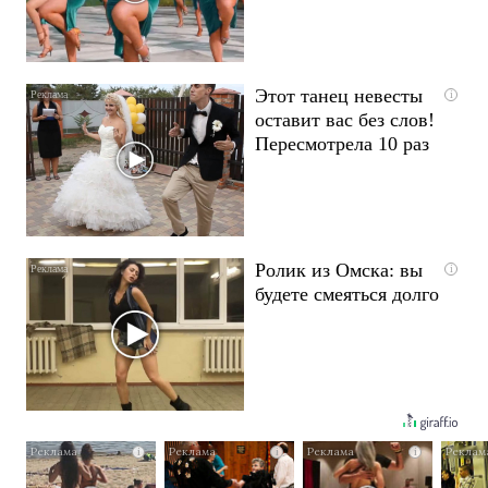
Этот танец невесты
i
оставит вас без слов!
Пересмотрела 10 раз
Ролик из Омска: вы
i
будете смеяться долго
i
i
i