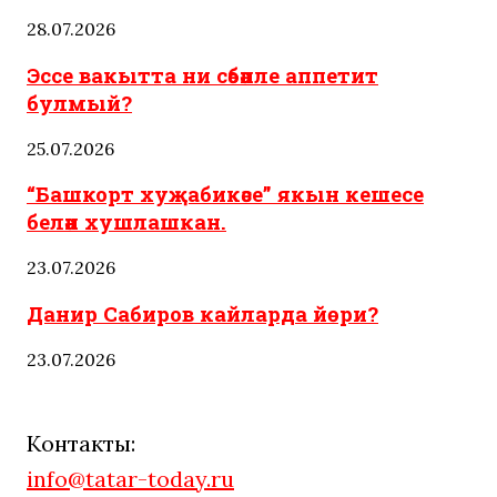
28.07.2026
Эссе вакытта ни сәбәпле аппетит
булмый?
25.07.2026
“Башкорт хуҗабикәсе” якын кешесе
белән хушлашкан.
23.07.2026
Данир Сабиров кайларда йөри?
23.07.2026
Контакты:
info@tatar-today.ru