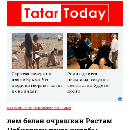
i
i
Скрытая камера на
Ролик длится
пляже Крыма: Что
несколько секунд, а
люди вытворяют, когда
смеяться вы будете
их не видят...
долго
Күчтәнәч
Төп яңалык
Эксклюзив
Язмыш
Үлем белән очрашкан Рөстәм