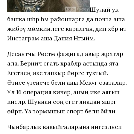
Шулай ук
башка шәһәр һәм районнарга да почта аша
җибәрү мөмкинлеге каралган, дип хәбәр итә
Инстаграм аша Дания Нәгыйм.
Десантчы Рөстәм фаҗигадә авыр җәрәхәтләр
ала. Берничә сәгать хәрабәләр астында ята.
Егетнең ике тапкыр йөрәге туктый.
Әтисе үтенече белән аны Мәскәүгә озаталар.
Ул 16 операция кичерә, аның ике аягын
кисәләр. Шуннан соң егет яңадан яшәргә
өйрәнә. Үз тормышын спорт белән бәйли.
Чынбарлык вакыйгаларына нигезләнеп