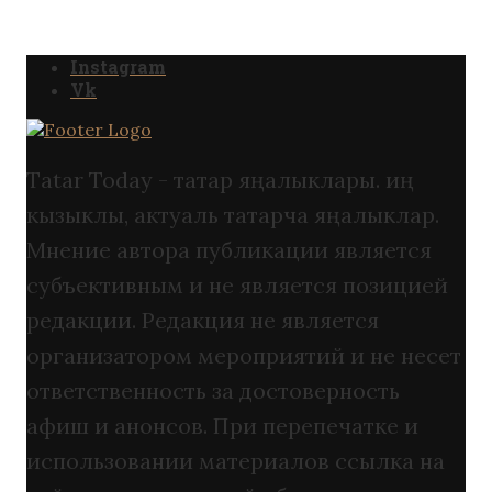
Instagram
Vk
Tatar Today - татар яңалыклары. иң
кызыклы, актуаль татарча яңалыклар.
Мнение автора публикации является
субъективным и не является позицией
редакции. Редакция не является
организатором мероприятий и не несет
ответственность за достоверность
афиш и анонсов. При перепечатке и
использовании материалов ссылка на