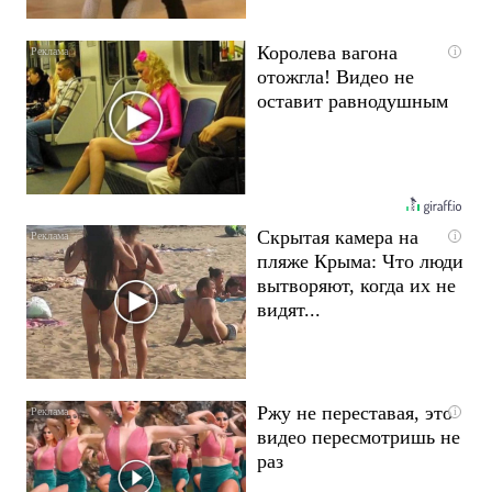
Королева вагона
i
отожгла! Видео не
оставит равнодушным
Скрытая камера на
i
пляже Крыма: Что люди
вытворяют, когда их не
видят...
Ржу не переставая, это
i
видео пересмотришь не
раз