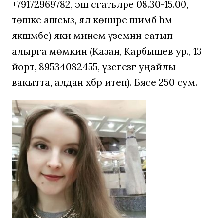
+79172969782, эш сәгатьләре 08.30-15.00,
төшке ашсыз, ял көннәре шимбә һәм
якшәмбе) яки минем үземнән сатып
алырга мөмкин (Казан, Карбышев ур., 13
йорт, 89534082455, үзегезгә уңайлы
вакытта, алдан хәбәр итеп). Бәясе 250 сум.