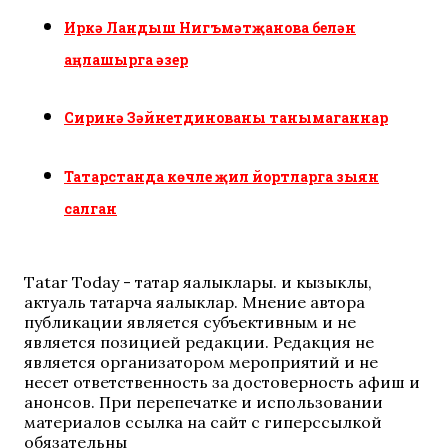
Иркә Ландыш Нигъмәтҗанова белән
аңлашырга әзер
Сиринә Зәйнетдинованы танымаганнар
Татарстанда көчле җил йортларга зыян
салган
Tatar Today - татар яңалыклары. иң кызыклы,
актуаль татарча яңалыклар. Мнение автора
публикации является субъективным и не
является позицией редакции. Редакция не
является организатором мероприятий и не
несет ответственность за достоверность афиш и
анонсов. При перепечатке и использовании
материалов ссылка на сайт с гиперссылкой
обязательны