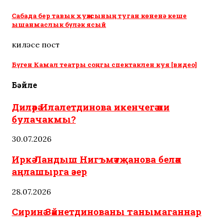
Сабада бер тавык хуҗасының туган көненә кеше
ышанмаслык бүләк ясый
киләсе пост
Бүген Камал театры соңгы спектаклен куя [видео]
Бәйле
Диләрә Илалетдинова икенчегә әни
булачакмы?
30.07.2026
Иркә Ландыш Нигъмәтҗанова белән
аңлашырга әзер
28.07.2026
Сиринә Зәйнетдинованы танымаганнар