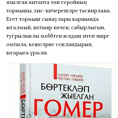
язылган китапта төп геройның
тормышы, хис-кичерешләре тасвирлана.
Егет тормыш сынаулары каршында
югалмый, ихтыяр көчен, сабырлыгын,
тугрылыклы мәхәббәтен юлдаш итеп яшәргә
омтыла, кешеләрне сокландырып,
югарыга үрмәли.