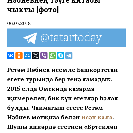
Нәбиевнең тәүге китабы
чыкты [фото]
06.07.2018
Рөстәм Нәбиев исемле Башкортстан
егете турында бер генә язмадык.
2015 елда Омскида казарма
җимерелеп, бик күп егетләр һәлак
булды. Чакмагыш егете Рөстәм
Нәбиев могҗиза белән
исән кала
.
Шушы көннәрдә егетнең «Бөртекләп