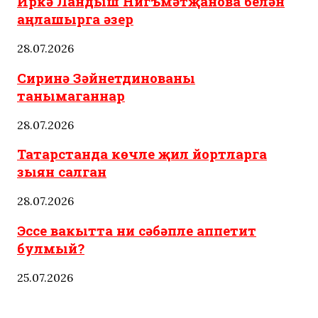
Иркә Ландыш Нигъмәтҗанова белән
аңлашырга әзер
28.07.2026
Сиринә Зәйнетдинованы
танымаганнар
28.07.2026
Татарстанда көчле җил йортларга
зыян салган
28.07.2026
Эссе вакытта ни сәбәпле аппетит
булмый?
25.07.2026