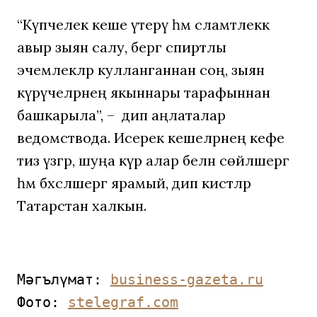
“Күпчелек кеше үтерү һәм сәламәтлеккә
авыр зыян салу, бергә спиртлы
эчемлекләр кулланганнан соң, зыян
күрүчеләрнең якыннары тарафыннан
башкарыла”, – дип аңлаталар
ведомствода. Исерек кешеләрнең кәефе
тиз үзгәрә, шуңа күрә алар белән сөйләшергә
һәм бәхәсләшергә ярамый, дип кисәтәләр
Татарстан халкын.
Мәгълүмат: 
business-gazeta.ru
Фото: 
stelegraf.com