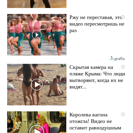
Ржу не переставая, это
i
видео пересмотришь не
раз
Скрытая камера на
i
пляже Крыма: Что люди
вытворяют, когда их не
видят...
Королева вагона
i
отожгла! Видео не
оставит равнодушным