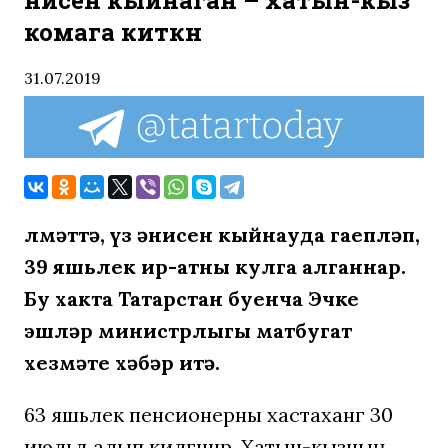
әнисен кыйнаган – хатын-кыз
комага киткән
31.07.2019
Әлмәттә, үз әнисен кыйнауда гаепләп,
39 яшьлек ир-атны кулга алганнар.
Бу хакта Татарстан буенча Эчке
эшләр министрлыгы матбугат
хезмәте хәбәр итә.
63 яшьлек пенсионерны хастаханәгә 30
июльдә алып килгәннәр. Хатын-кызның