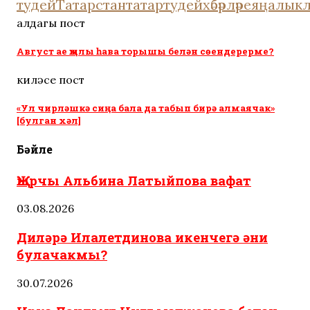
тудей
Татарстан
татартудейхәбәрләре
яңалык
алдагы пост
Август ае җылы һава торышы белән сөендерерме?
киләсе пост
«Ул чирләшкә сиңа бала да табып бирә алмаячак»
[булган хәл]
Бәйле
Җырчы Альбина Латыйпова вафат
03.08.2026
Диләрә Илалетдинова икенчегә әни
булачакмы?
30.07.2026