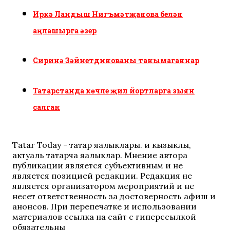
Иркә Ландыш Нигъмәтҗанова белән
аңлашырга әзер
Сиринә Зәйнетдинованы танымаганнар
Татарстанда көчле җил йортларга зыян
салган
Tatar Today - татар яңалыклары. иң кызыклы,
актуаль татарча яңалыклар. Мнение автора
публикации является субъективным и не
является позицией редакции. Редакция не
является организатором мероприятий и не
несет ответственность за достоверность афиш и
анонсов. При перепечатке и использовании
материалов ссылка на сайт с гиперссылкой
обязательны