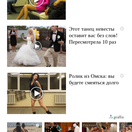
Этот танец невесты
i
оставит вас без слов!
Пересмотрела 10 раз
Ролик из Омска: вы
i
будете смеяться долго
i
i
i