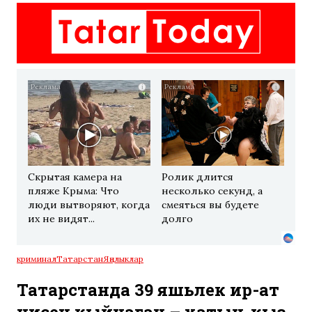
i
i
Скрытая камера на
Ролик длится
пляже Крыма: Что
несколько секунд, а
люди вытворяют, когда
смеяться вы будете
их не видят...
долго
криминал
Татарстан
Яңалыклар
Татарстанда 39 яшьлек ир-ат