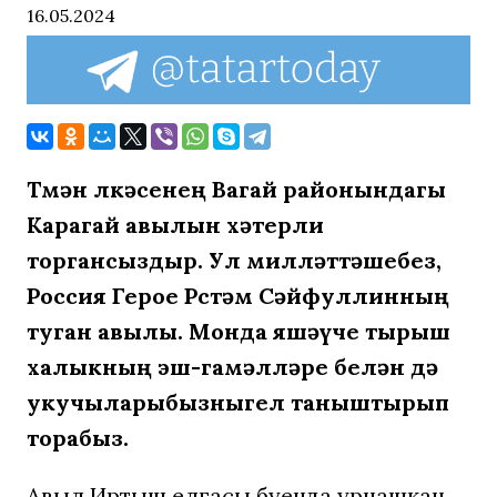
16.05.2024
Төмән өлкәсенең Вагай районындагы
Карагай авылын хәтерли
торгансыздыр. Ул милләттәшебез,
Россия Герое Рөстәм Сәйфуллинның
туган авылы. Монда яшәүче тырыш
халыкның эш-гамәлләре белән дә
укучыларыбызныгел таныштырып
торабыз.
Авыл Иртыш елгасы буенда урнашкан.