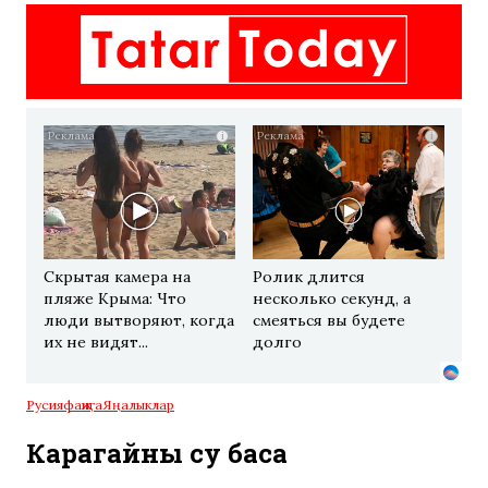
i
i
Скрытая камера на
Ролик длится
пляже Крыма: Что
несколько секунд, а
люди вытворяют, когда
смеяться вы будете
их не видят...
долго
Русия
фаҗига
Яңалыклар
Карагайны су баса