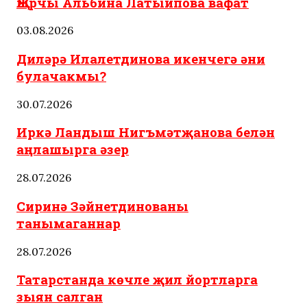
Җырчы Альбина Латыйпова вафат
03.08.2026
Диләрә Илалетдинова икенчегә әни
булачакмы?
30.07.2026
Иркә Ландыш Нигъмәтҗанова белән
аңлашырга әзер
28.07.2026
Сиринә Зәйнетдинованы
танымаганнар
28.07.2026
Татарстанда көчле җил йортларга
зыян салган