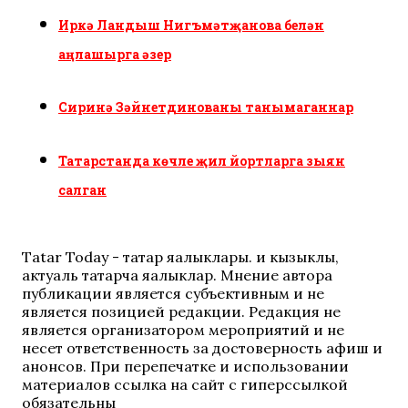
Иркә Ландыш Нигъмәтҗанова белән
аңлашырга әзер
Сиринә Зәйнетдинованы танымаганнар
Татарстанда көчле җил йортларга зыян
салган
Tatar Today - татар яңалыклары. иң кызыклы,
актуаль татарча яңалыклар. Мнение автора
публикации является субъективным и не
является позицией редакции. Редакция не
является организатором мероприятий и не
несет ответственность за достоверность афиш и
анонсов. При перепечатке и использовании
материалов ссылка на сайт с гиперссылкой
обязательны