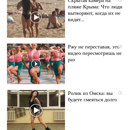
Скрытая камера на
пляже Крыма: Что люди
вытворяют, когда их не
видят...
Ржу не переставая, это
i
видео пересмотришь не
раз
Ролик из Омска: вы
i
будете смеяться долго