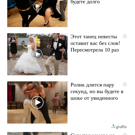
будете долго
Этот танец невесты
i
оставит вас без слов!
Пересмотрела 10 раз
Ролик длится пару
i
секунд, но вы будете в
шоке от увиденного
i