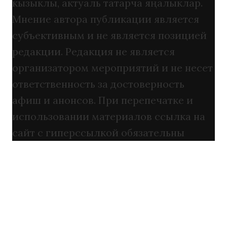
кызыклы, актуаль татарча яңалыклар.
Мнение автора публикации является
субъективным и не является позицией
редакции. Редакция не является
организатором мероприятий и не несет
ответственность за достоверность
афиш и анонсов. При перепечатке и
использовании материалов ссылка на
сайт с гиперссылкой обязательны