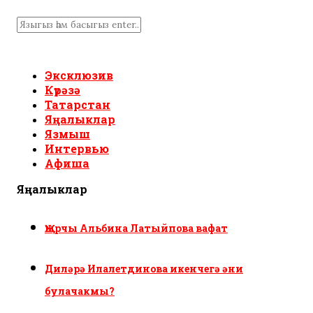
Эксклюзив
Күрәзә
Татарстан
Яңалыклар
Язмыш
Интервью
Афиша
Яңалыклар
Җырчы Альбина Латыйпова вафат
Диләрә Илалетдинова икенчегә әни
булачакмы?