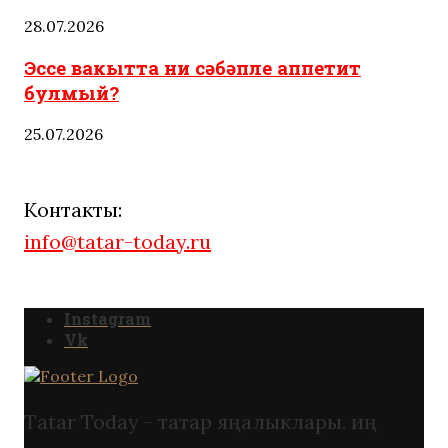
28.07.2026
Эссе вакытта ни сәбәпле аппетит
булмый?
25.07.2026
Контакты:
info@tatar-today.ru
Instagram
Vk
Tatar Today - татар яңалыклары. иң