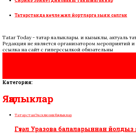
Сиринә Зәйнетдинованы танымаганнар
Татарстанда көчле җил йортларга зыян салган
Tatar Today - татар яңалыклары. иң кызыклы, актуаль
Редакция не является организатором мероприятий и 
ссылка на сайт с гиперссылкой обязательны
Категория:
Яңалыклар
Татарстан
Эксклюзив
Яңалыклар
Гүзәл Уразова балаларыннан йолдыз я