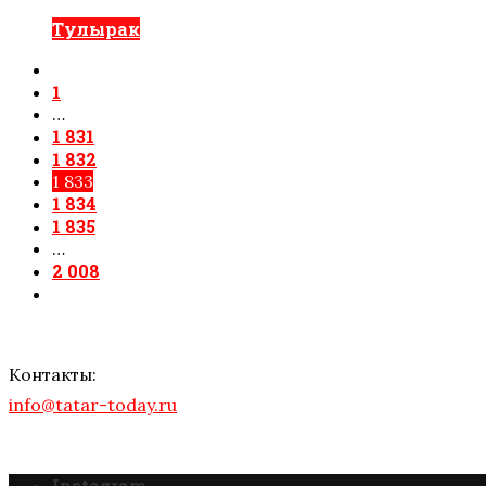
Тулырак
1
…
1 831
1 832
1 833
1 834
1 835
…
2 008
Контакты:
info@tatar-today.ru
Instagram