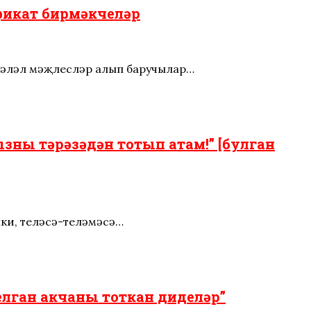
ификат бирмәкчеләр
 хәләл мәҗлесләр алып баручылар…
зны тәрәзәдән тотып атам!” [булган
ки, теләсәң-теләмәсәң…
елган акчаны тоткан диделәр”