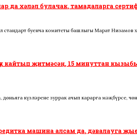
лар да хәләл булачак, тамадаларга серт
әл стандарт буенча комитеты башлыгы Марат Низамов
үк кайтып җитмәсәң, 15 минуттан кызыбы
 дөньяга күзләреңне зуррак ачып карарга мәҗбүрсең, чөн
кредитка машина алсам да, дәвалауга җы