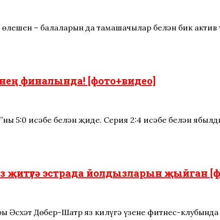
 өлешен – балаларын да тамашачылар белән бик акти
нең финалында! [фото+видео]
ны 5:0 исәбе белән җиңде. Серия 2:4 исәбе белән ябылд
з җитүгә эстрада йолдызларын җыйган [ф
ы Әсхәт Дөбер-Шатр яз килүгә үзенең фитнес-клубында