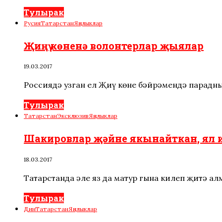
Тулырак
Русия
Татарстан
Яңалыклар
Җиңү көненә волонтерлар җыялар
19.03.2017
Россиядә узган ел Җиңү көне бәйрәмендә парадны
Тулырак
Татарстан
Эксклюзив
Яңалыклар
Шакировлар җәйне якынайткан, ял и
18.03.2017
Татарстанда әле яз да матур гына килеп җитә ал
Тулырак
Дин
Татарстан
Яңалыклар