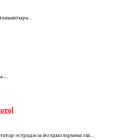
в таныштыра…
ы.…
ото]
 татар эстрадасы йолдызларының еш…