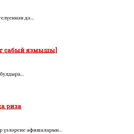
телүеннән дә…
рт сабый язмышы]
 булдыра…
да риза
ар үзләренең афишаларын…