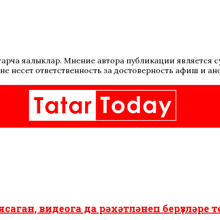
 татарча яңалыклар. Мнение автора публикации является
не несет ответственность за достоверность афиш и ан
саган, видеога да рәхәтләнеп берүзләре т