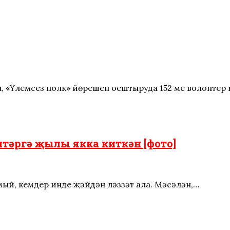
, «Үлемсез полк» йөрешен оештыруда 152 мең волонтер
тәргә җылы якка киткән [фото]
мый, кемдер инде җәйдән ләззәт ала. Мәсәлән,…