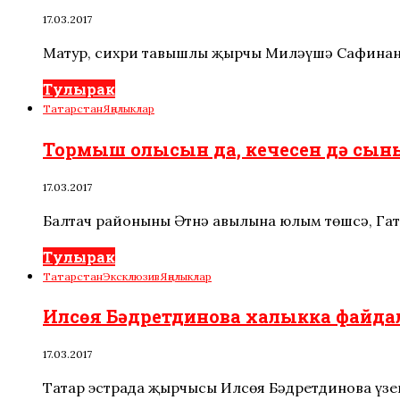
17.03.2017
Матур, сихри тавышлы җырчы Миләүшә Сафинаны 
Тулырак
Татарстан
Яңалыклар
Тормыш олысын да, кечесен дә сыны
17.03.2017
Балтач районының Әтнә авылына юлым төшсә, Га
Тулырак
Татарстан
Эксклюзив
Яңалыклар
Илсөя Бәдретдинова халыкка файдал
17.03.2017
Татар эстрада җырчысы Илсөя Бәдретдинова үзен