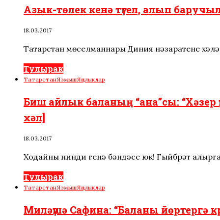
Азык-төлек кенә түгел, алып баручы
18.03.2017
Татарстан мөселманнары Диния нәзаратенең хәл
Тулырак
Татарстан
Язмыш
Яңалыклар
Биш айлык баланың “ана”сы: “Хәзер 
хәл]
18.03.2017
Ходайның нинди генә бәндәсе юк! Гыйбрәт алырга,
Тулырак
Татарстан
Язмыш
Яңалыклар
Миләүшә Сафина: “Баланы йөртергә 