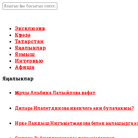
Эксклюзив
Күрәзә
Татарстан
Яңалыклар
Язмыш
Интервью
Афиша
Яңалыклар
Җырчы Альбина Латыйпова вафат
Диләрә Илалетдинова икенчегә әни булачакмы?
Иркә Ландыш Нигъмәтҗанова белән аңлашырга ә