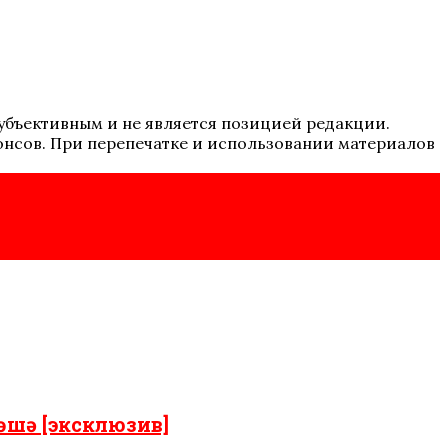
 субъективным и не является позицией редакции.
онсов. При перепечатке и использовании материалов
өшә [эксклюзив]