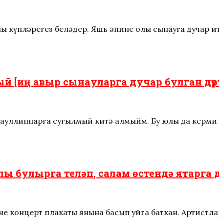
күпләрегез беләдер. Яшь әнинең олы сынауга дучар и
й [иң авыр сынауларга дучар булган дү
тауллиннарга сугылмый китә алмыйм. Бу юлы да керми
ы булырга теләп, салам өстендә ятарга 
ең концерт плакаты янына басып уйга баткан. Артистл