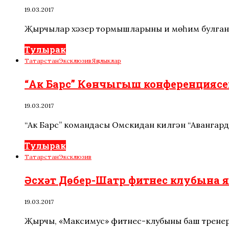
19.03.2017
Җырчылар хәзер тормышларының иң мөһим булган
Тулырак
Татарстан
Эксклюзив
Яңалыклар
“Ак Барс” Көнчыгыш конференциясе
19.03.2017
“Ак Барс” командасы Омскидан килгән “Авангард”
Тулырак
Татарстан
Эксклюзив
Әсхәт Дөбер-Шатр фитнес клубына я
19.03.2017
Җырчы, «Максимус» фитнес-клубының баш тренер