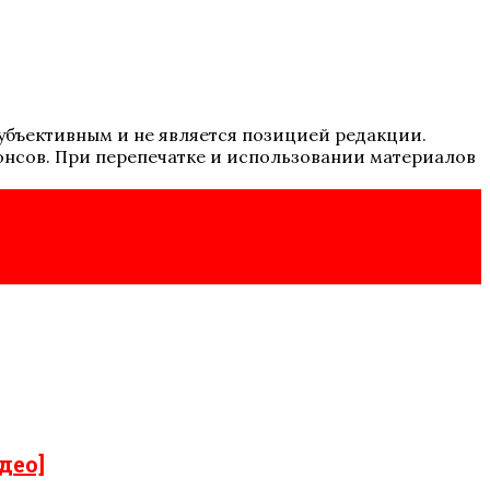
 субъективным и не является позицией редакции.
онсов. При перепечатке и использовании материалов
део]