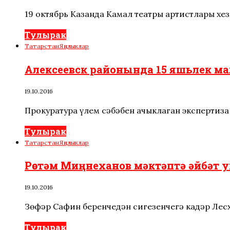
19 октябрь Казанда Камал театры артистлары хе
Тулырак
Татарстан
Яңалыклар
Алексеевск районында 15 яшьлек мал
19.10.2016
Прокуратура үлем сәбәбен ачыклаган экспертиза
Тулырак
Татарстан
Яңалыклар
Рөстәм Миңнеханов мәктәптә әйбәт 
19.10.2016
Зөфәр Сафин беренчедән сигезенчегә кадәр Лесх
Тулырак