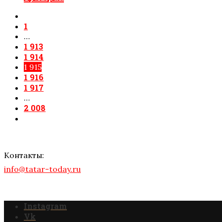
1
…
1 913
1 914
1 915
1 916
1 917
…
2 008
Контакты:
info@tatar-today.ru
Instagram
Vk