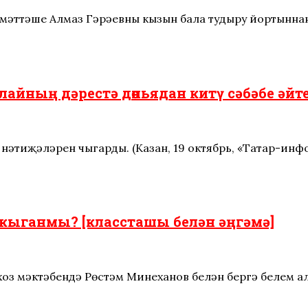
змәттәше Алмаз Гәрәевның кызын бала тудыру йортынна
айның дәрестә дөньядан китү сәбәбе әйт
 нәтиҗәләрен чыгарды. (Казан, 19 октябрь, «Татар-инф
укыганмы? [классташы белән әңгәмә]
оз мәктәбендә Рөстәм Миңнеханов белән бергә белем ал