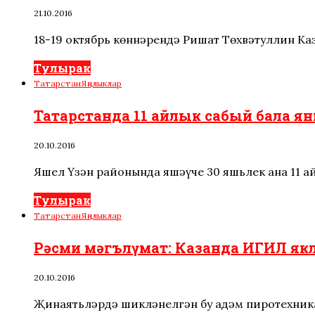
21.10.2016
18-19 октябрь көннәрендә Ришат Төхвәтуллин К
Тулырак
Татарстан
Яңалыклар
Татарстанда 11 айлык сабый бала я
20.10.2016
Яшел Үзән районында яшәүче 30 яшьлек ана 11 а
Тулырак
Татарстан
Яңалыклар
Рәсми мәгълүмат: Казанда ИГИЛ я
20.10.2016
Җинаятьләрдә шикләнелгән бу адәм пиротехника