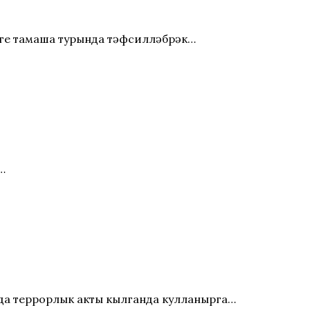
еге тамаша турында тәфсилләбрәк…
…
да террорлык акты кылганда кулланырга…