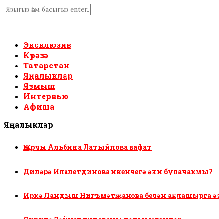
Эксклюзив
Күрәзә
Татарстан
Яңалыклар
Язмыш
Интервью
Афиша
Яңалыклар
Җырчы Альбина Латыйпова вафат
Диләрә Илалетдинова икенчегә әни булачакмы?
Иркә Ландыш Нигъмәтҗанова белән аңлашырга ә