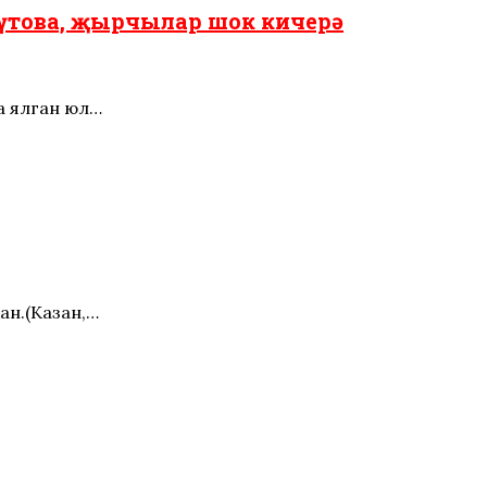
үтова, җырчылар шок кичерә
а ялган юл…
ан.(Казан,…