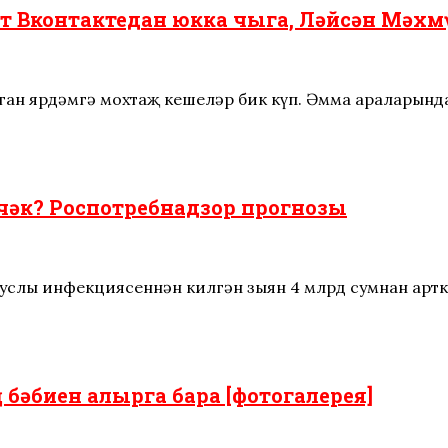
т Вконтактедан юкка чыга, Ләйсән Мәхм
лган ярдәмгә мохтаҗ кешеләр бик күп. Әмма араларынд
әчәк? Роспотребнадзор прогнозы
услы инфекциясеннән килгән зыян 4 млрд сумнан артк
бәбиен алырга бара [фотогалерея]