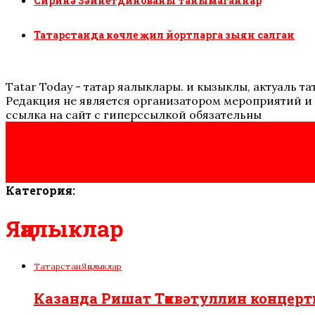
Сиринә Зәйнетдинованы танымаганнар
Татарстанда көчле җил йортларга зыян салган
Tatar Today - татар яңалыклары. иң кызыклы, актуаль
Редакция не является организатором мероприятий и 
ссылка на сайт с гиперссылкой обязательны
Категория:
Яңалыклар
Татарстан
Яңалыклар
Казанда Ришат Төхвәтуллин концерт