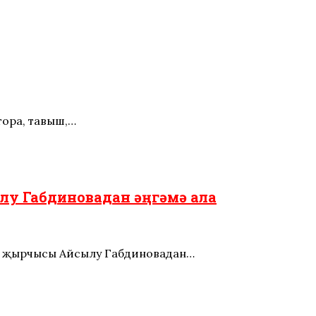
тора, тавыш,…
у Габдиновадан әңгәмә ала
ңа җырчысы Айсылу Габдиновадан…