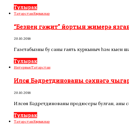
Тулырак
Татарстан
Яңалыклар
“Безнең гәҗит” йортын җимерә язган
20.10.2016
Газетабызның бу саны гаять куркыныч һәм кыен ш
Тулырак
Интервью
Татарстан
Илсөя Бәдретдинованы сәхнәгә чыг
20.10.2016
Илсөя Бәдретдинованың продюсеры булган, аны 
Тулырак
Татарстан
Яңалыклар