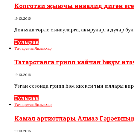
Колготки җыючы инвалид дигән еге
19.10.2016
Дөньяда төрле сынауларга, авыруларга дучар бу
Тулырак
Татарстан
Яңалыклар
Татарстанга грипп кайчан һөҗүм ит
19.10.2016
Узган сезонда грипп һәм кискен тын юллары вир
Тулырак
Татарстан
Яңалыклар
Камал артистлары Алмаз Гәрәевның 
19.10.2016