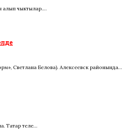
н алып чыктылар.…
елде
орм», Светлана Белова). Алексеевск районында…
а. Татар теле…