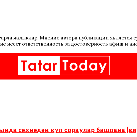
 татарча яңалыклар. Мнение автора публикации является
не несет ответственность за достоверность афиш и ан
ында сәхнәдән кул сораулар башлана [ви