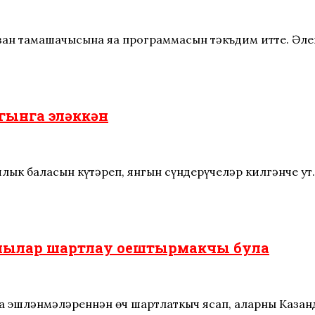
азан тамашачысына яңа программасын тәкъдим итте. Әл
нгынга эләккән
йлык баласын күтәреп, янгын сүндерүчеләр килгәнче ут
клылар шартлау оештырмакчы була
 эшләнмәләреннән өч шартлаткыч ясап, аларны Казан