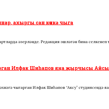
нар, ахыргы сан көчкә чыга
артларда әзерләнде. Редакция эшләгән бина селкенеп 
арган Илфак Шиһапов яңа җырчысы Айсыл
сәхнәгә чыгарган Илфак Шиһапов “Аксу” студиясендә я