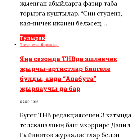
җыенган абыйларга фатир таба
торырга куштылар. “Син студент,
кая-ничек икәнен беләсең,…
Тулырак
Татарстан
Яңалыклар
Яңа сезонда ТНВда эшләячәк
җырчы-артистлар билгеле
булды, анда “Алабута”
җырлаучы да бар
07.09.2016
Бүген ТНВ редакциясенең 3 катында
телеканалның баш мөхәррире Данил
Гыйниятов журналистлар белән