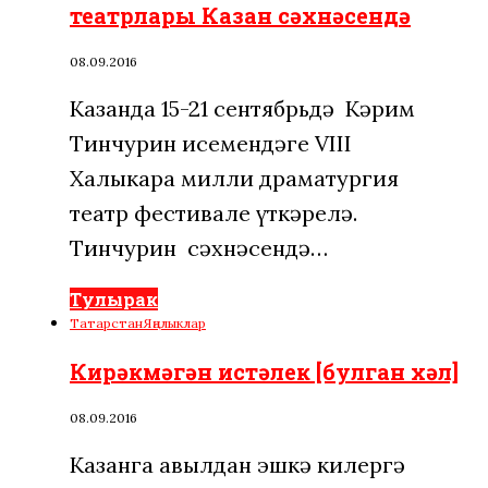
театрлары Казан сәхнәсендә
08.09.2016
Казанда 15-21 сентябрьдә Кәрим
Тинчурин исемендәге VIII
Халыкара милли драматургия
театр фестивале үткәрелә.
Тинчурин сәхнәсендә…
Тулырак
Татарстан
Яңалыклар
Кирәкмәгән истәлек [булган хәл]
08.09.2016
Казанга авылдан эшкә килергә