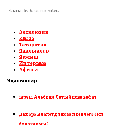
Эксклюзив
Күрәзә
Татарстан
Яңалыклар
Язмыш
Интервью
Афиша
Яңалыклар
Җырчы Альбина Латыйпова вафат
Диләрә Илалетдинова икенчегә әни
булачакмы?