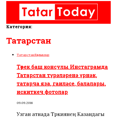
Категория:
Татарстан
Татарстан
Яңалыклар
Төрек баш консулы Инстаграмда
Татарстан түрәләренә үрнәк,
татарча яза, гаиләсе, балалары,
искиткеч фотолар
09.09.2016
Узган атнада Төркиянең Казандагы