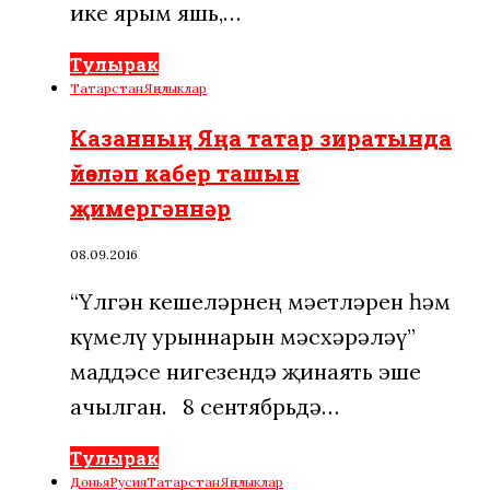
ике ярым яшь,…
Тулырак
Татарстан
Яңалыклар
Казанның Яңа татар зиратында
йөзләп кабер ташын
җимергәннәр
08.09.2016
“Үлгән кешеләрнең мәетләрен һәм
күмелү урыннарын мәсхәрәләү”
маддәсе нигезендә җинаять эше
ачылган. 8 сентябрьдә…
Тулырак
Дөнья
Русия
Татарстан
Яңалыклар