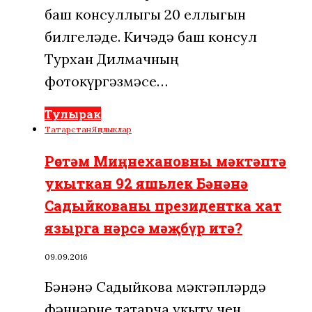
баш консуллыгы 20 еллыгын
билгеләде. Кичәдә баш консул
Турхан Дилмачның
фотокүргәзмәсе…
Тулырак
Татарстан
Яңалыклар
Рөстәм Миңнехановны мәктәптә
укыткан 92 яшьлек Бәнәнә
Садыйкованы президентка хат
язырга нәрсә мәҗбүр итә?
09.09.2016
Бәнәнә Садыйкова мәктәпләрдә
фәннәрне татарча укыту өчен