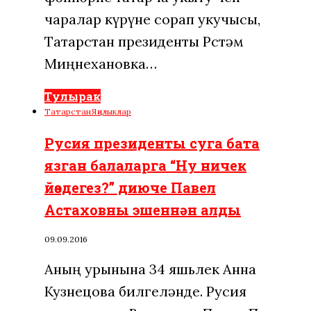
чаралар күрүне сорап укучысы,
Татарстан президенты Рөстәм
Миңнехановка…
Тулырак
Татарстан
Яңалыклар
Русия президенты суга бата
язган балаларга “Ну ничек
йөздегез?” диюче Павел
Астаховны эшеннән алды
09.09.2016
Аның урынына 34 яшьлек Анна
Кузнецова билгеләнде. Русия