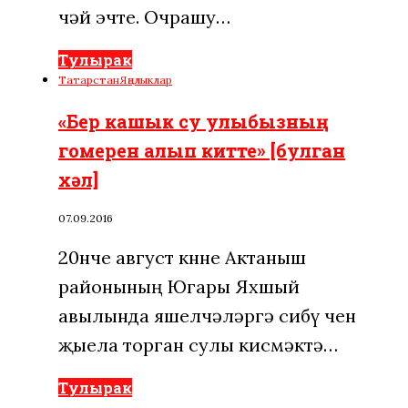
чәй эчте. Очрашу…
Тулырак
Татарстан
Яңалыклар
«Бер кашык су улыбызның
гомерен алып китте» [булган
хәл]
07.09.2016
20нче август көнне Актаныш
районының Югары Яхшый
авылында яшелчәләргә сибү өчен
җыела торган сулы кисмәктә…
Тулырак