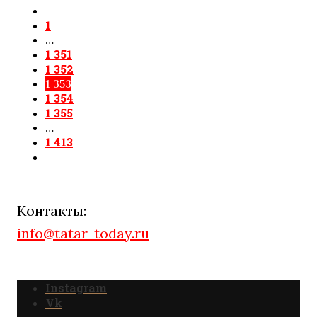
1
…
1 351
1 352
1 353
1 354
1 355
…
1 413
Контакты:
info@tatar-today.ru
Instagram
Vk