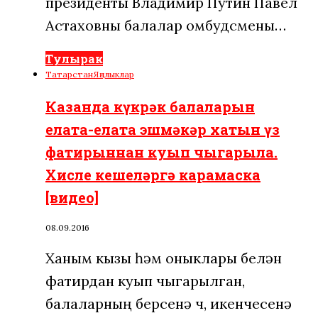
президенты Владимир Путин Павел
Астаховны балалар омбудсмены…
Тулырак
Татарстан
Яңалыклар
Казанда күкрәк балаларын
елата-елата эшмәкәр хатын үз
фатирыннан куып чыгарыла.
Хисле кешеләргә карамаска
[видео]
08.09.2016
Ханым кызы һәм оныклары белән
фатирдан куып чыгарылган,
балаларның берсенә өч, икенчесенә