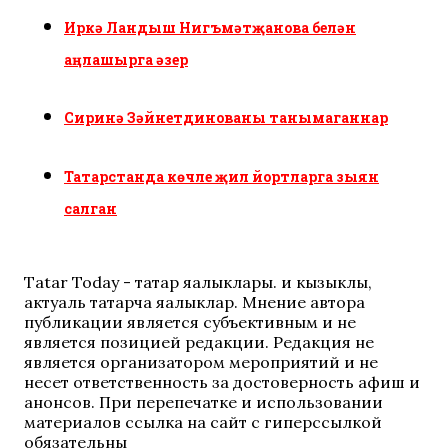
Иркә Ландыш Нигъмәтҗанова белән
аңлашырга әзер
Сиринә Зәйнетдинованы танымаганнар
Татарстанда көчле җил йортларга зыян
салган
Tatar Today - татар яңалыклары. иң кызыклы,
актуаль татарча яңалыклар. Мнение автора
публикации является субъективным и не
является позицией редакции. Редакция не
является организатором мероприятий и не
несет ответственность за достоверность афиш и
анонсов. При перепечатке и использовании
материалов ссылка на сайт с гиперссылкой
обязательны