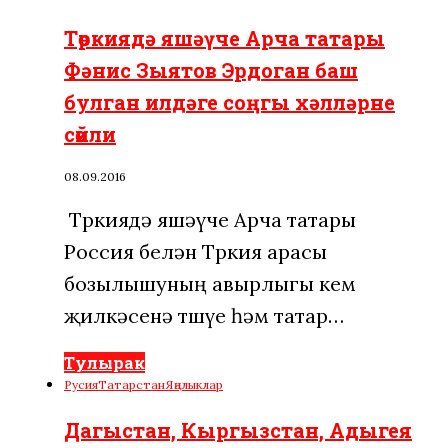
Төркиядә яшәүче Арча татары
Фәнис Зыятов Эрдоган баш
булган илдәге соңгы хәлләрне
сөйли
08.09.2016
Төркиядә яшәүче Арча татары
Россия белән Төркия арасы
бозылышуның авырлыгы кем
җилкәсенә төшүе һәм татар…
Тулырак
Русия
Татарстан
Яңалыклар
Дагыстан, Кыргызстан, Адыгея