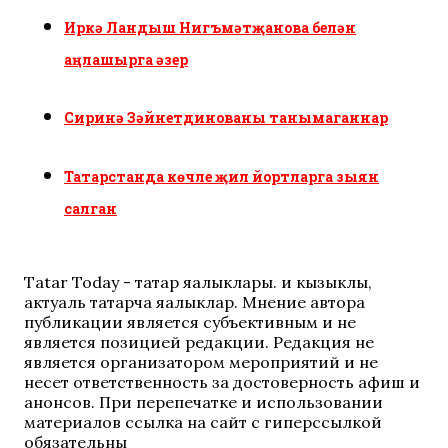
Иркә Ландыш Нигъмәтҗанова белән
аңлашырга әзер
Сиринә Зәйнетдинованы танымаганнар
Татарстанда көчле җил йортларга зыян
салган
Tatar Today - татар яңалыклары. иң кызыклы,
актуаль татарча яңалыклар. Мнение автора
публикации является субъективным и не
является позицией редакции. Редакция не
является организатором мероприятий и не
несет ответственность за достоверность афиш и
анонсов. При перепечатке и использовании
материалов ссылка на сайт с гиперссылкой
обязательны