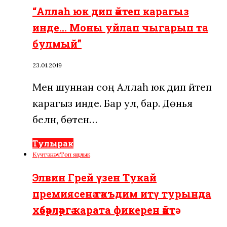
“Аллаһ юк дип әйтеп карагыз
инде… Моны уйлап чыгарып та
булмый”
23.01.2019
Менә шуннан соң Аллаһ юк дип әйтеп
карагыз инде. Бар ул, бар. Дөнья
белән, бөтен…
Тулырак
Күчтәнәч
Төп яңалык
Элвин Грей үзен Тукай
премиясенә тәкъдим итү турында
хәбәрләргә карата фикерен әйтә