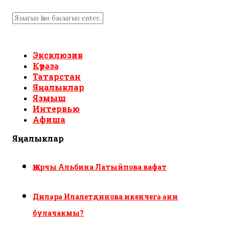
Эксклюзив
Күрәзә
Татарстан
Яңалыклар
Язмыш
Интервью
Афиша
Яңалыклар
Җырчы Альбина Латыйпова вафат
Диләрә Илалетдинова икенчегә әни
булачакмы?