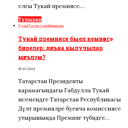
елгы Тукай премиясе…
Тулырак
Русия
Татарстан
Яңалыклар
Тукай премиясе быел кемнәргә
бирелер: дәгъва кылучылар
мәгълүм?
15.03.2021
Татарстан Президенты
карамагындагы Габдулла Тукай
исемендәге Татарстан Республикасы
Дәүләт премияләре буенча комиссиясе
утырышында Премиягә түбәндәге…