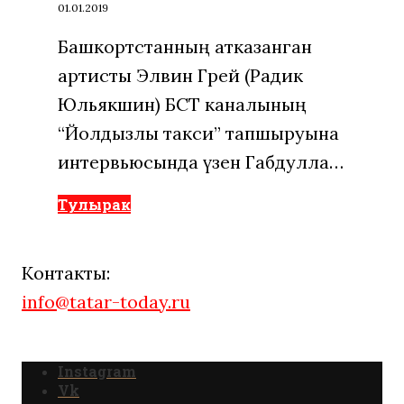
01.01.2019
Башкортстанның атказанган
артисты Элвин Грей (Радик
Юльякшин) БСТ каналының
“Йолдызлы такси” тапшыруына
интервьюсында үзен Габдулла…
Тулырак
Контакты:
info@tatar-today.ru
Instagram
Vk