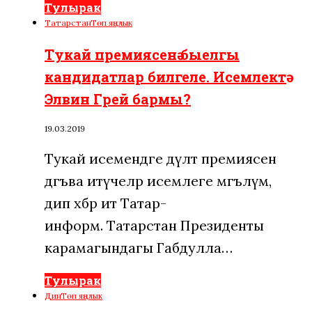
Тулырак
Татарстан
Төп яңалык
Тукай премиясенә быелгы
кандидатлар билгеле. Исемлектә
Элвин Грей бармы?
19.03.2019
Тукай исемендәге дәүләт премиясенә
дәгъва итүчеләр исемлеге мәгълүм,
дип хәбәр итә Татар-
информ. Татарстан Президенты
карамагындагы Габдулла…
Тулырак
Дин
Төп яңалык