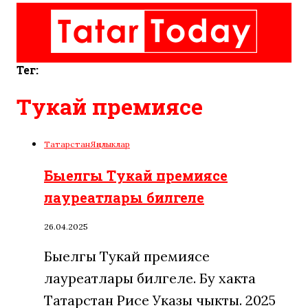
Тег:
Тукай премиясе
Татарстан
Яңалыклар
Быелгы Тукай премиясе
лауреатлары билгеле
26.04.2025
Быелгы Тукай премиясе
лауреатлары билгеле. Бу хакта
Татарстан Рәисе Указы чыкты. 2025