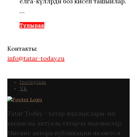
елга-күлләрдән боз кисеп ташыйлар.
…
Тулырак
Контакты:
info@tatar-today.ru
Instagram
Vk
Tatar Today - татар яңалыклары. иң
кызыклы, актуаль татарча яңалыклар.
Мнение автора публикации является