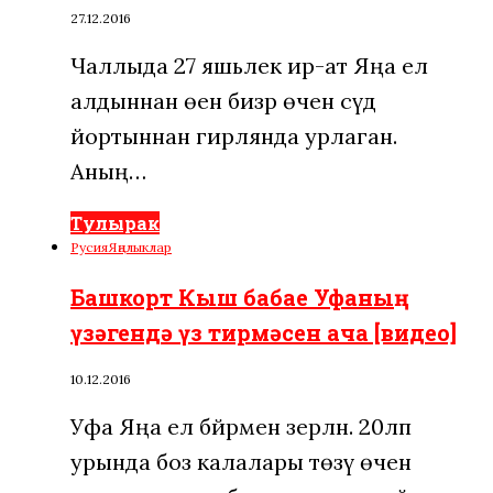
27.12.2016
Чаллыда 27 яшьлек ир-ат Яңа ел
алдыннан өен бизәр өчен сәүдә
йортыннан гирлянда урлаган.
Аның…
Тулырак
Русия
Яңалыклар
Башкорт Кыш бабае Уфаның
үзәгендә үз тирмәсен ача [видео]
10.12.2016
Уфа Яңа ел бәйрәменә әзерләнә. 20ләп
урында боз калалары төзү өчен