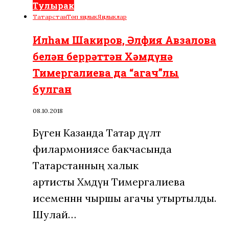
Тулырак
Татарстан
Төп яңалык
Яңалыклар
Илһам Шакиров, Әлфия Авзалова
белән беррәттән Хәмдүнә
Тимергалиева да “агач”лы
булган
08.10.2018
Бүген Казанда Татар дәүләт
филармониясе бакчасында
Татарстанның халык
артисты Хәмдүнә Тимергалиева
исеменнән чыршы агачы утыртылды.
Шулай…