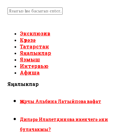
Эксклюзив
Күрәзә
Татарстан
Яңалыклар
Язмыш
Интервью
Афиша
Яңалыклар
Җырчы Альбина Латыйпова вафат
Диләрә Илалетдинова икенчегә әни
булачакмы?