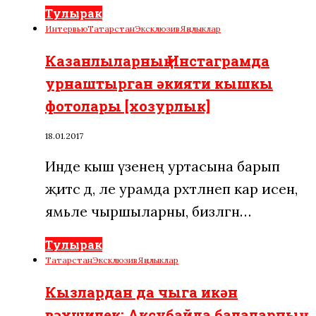
Тулырак
Интервью
Татарстан
Эксклюзив
Яңалыклар
Казанлыларның Инстаграмда
урнаштырган әкияти кышкы
фотолары [хозурлык]
18.01.2017
Инде кыш үзенең уртасына барып
җитсә дә, әле урамда рәхәтләнеп кар исен,
ямьле чыршыларны, бизәлгән…
Тулырак
Татарстан
Эксклюзив
Яңалыклар
Кызлардан да чыга икән
вәхшилек: Аксубайда балаларның