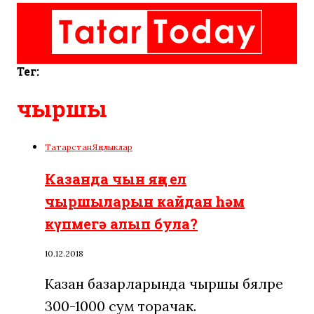
Тег:
чыршы
Татарстан
Яңалыклар
Казанда чын яңа ел
чыршыларын кайдан һәм
күпмегә алып була?
10.12.2018
Казан базарларында чыршы бәяләре
300-1000 сум торачак.