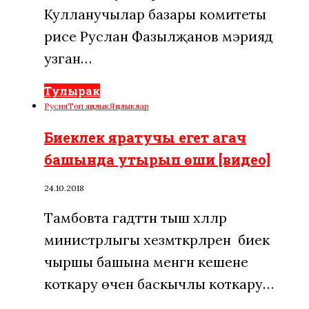
Кулланучылар базары комитеты
рәисе Руслан Фазылҗанов мэриядә
узган…
Тулырак
Русия
Төп яңалык
Яңалыклар
Биеклек яратучы егет агач
башында утырып өши [видео]
24.10.2018
Тамбовта гадәттән тыш хәлләр
министрлыгы хезмәткәрләренә биек
чыршы башына менгән кешене
коткару өчен баскычлы коткару…