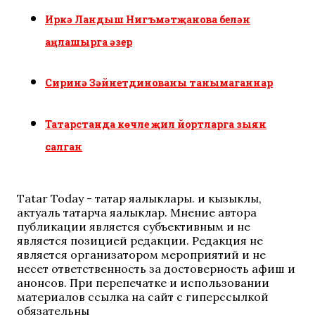
Иркә Ландыш Нигъмәтҗанова белән
аңлашырга әзер
Сиринә Зәйнетдинованы танымаганнар
Татарстанда көчле җил йортларга зыян
салган
Tatar Today - татар яңалыклары. иң кызыклы,
актуаль татарча яңалыклар. Мнение автора
публикации является субъективным и не
является позицией редакции. Редакция не
является организатором мероприятий и не
несет ответственность за достоверность афиш и
анонсов. При перепечатке и использовании
материалов ссылка на сайт с гиперссылкой
обязательны