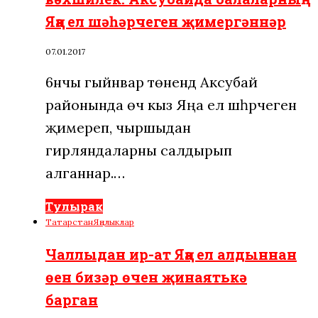
Яңа ел шәһәрчеген җимергәннәр
07.01.2017
6нчы гыйнвар төнендә Аксубай
районында өч кыз Яңа ел шәһәрчеген
җимереп, чыршыдан
гирляндаларны салдырып
алганнар.…
Тулырак
Татарстан
Яңалыклар
Чаллыдан ир-ат Яңа ел алдыннан
өен бизәр өчен җинаятькә
барган