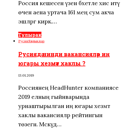
Россия кешесенә үзен бәхетле хис итү
өчен аена уртача 161 мең сум акча
эшләргә кирәк.…
Тулырак
Русия
Яңалыклар
Русиядә нинди вакансияләр иң
югары хезмәт хаклы ?
13.01.2019
Россиянең HeadHunter компаниясе
2019 елның гыйнварында
урнаштырылган иң югары хезмәт
хаклы вакансияләр рейтингын
төзегән. Мәскәүдә…