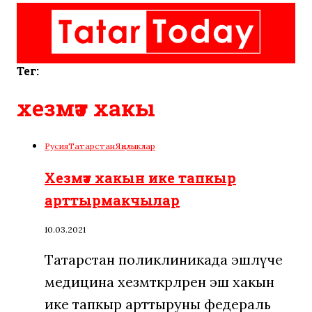
Тег:
хезмәт хакы
Русия
Татарстан
Яңалыклар
Хезмәт хакын ике тапкыр
арттырмакчылар
10.03.2021
Татарстан поликлиникада эшләүче
медицина хезмәткәрләренә эш хакын
ике тапкыр арттыруны федераль