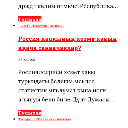
дәрәҗәдә тәкъдим итмәкче. Республика…
Тулырак
Русия
Татарстан
Яңалыклар
Россия халкының хезмәт хакын
яңача санаячаклар?
27.02.2021
Россиялеләрнең хезмәт хакы
турындагы белешмә мәсьәләсе
статистик мәгълүмат кына исәпкә
алынуы белән бәйле. Дәүләт Думасы…
Тулырак
Татарстан
Төп яңалык
Яңалыклар