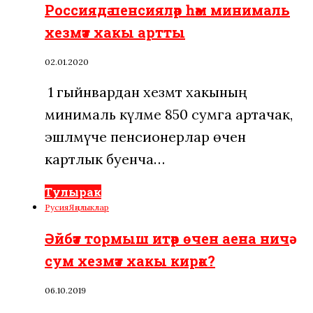
Россиядә пенсияләр һәм минималь
хезмәт хакы артты
02.01.2020
1 гыйнвардан хезмәт хакының
минималь күләме 850 сумга артачак, ә
эшләмәүче пенсионерлар өчен
картлык буенча…
Тулырак
Русия
Яңалыклар
Әйбәт тормыш итәр өчен аена ничә
сум хезмәт хакы кирәк?
06.10.2019