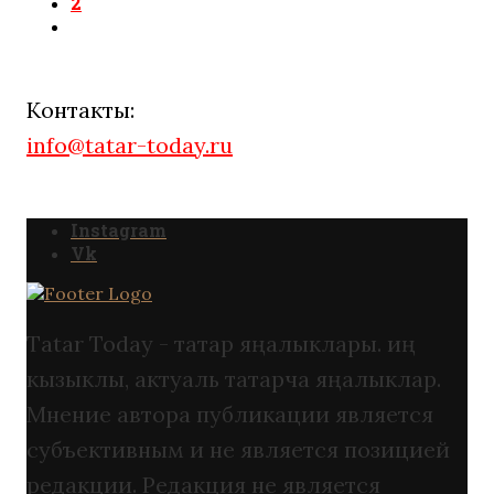
2
Контакты:
info@tatar-today.ru
Instagram
Vk
Tatar Today - татар яңалыклары. иң
кызыклы, актуаль татарча яңалыклар.
Мнение автора публикации является
субъективным и не является позицией
редакции. Редакция не является