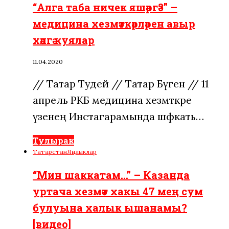
“Алга таба ничек яшәргә?” –
медицина хезмәткәрләрен авыр
хәлгә куялар
11.04.2020
// Татар Тудей // Татар Бүген // 11
апрель РКБ медицина хезмәткәре
үзенең Инстагарамында шәфкать…
Тулырак
Татарстан
Яңалыклар
“Мин шаккатам…” – Казанда
уртача хезмәт хакы 47 мең сум
булуына халык ышанамы?
[видео]