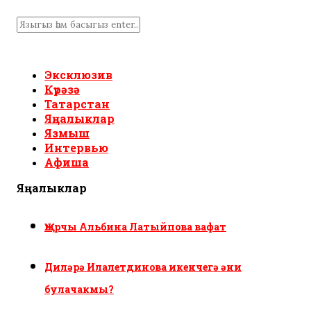
Эксклюзив
Күрәзә
Татарстан
Яңалыклар
Язмыш
Интервью
Афиша
Яңалыклар
Җырчы Альбина Латыйпова вафат
Диләрә Илалетдинова икенчегә әни
булачакмы?