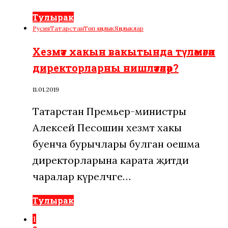
Тулырак
Русия
Татарстан
Төп яңалык
Яңалыклар
Хезмәт хакын вакытында түләмәгән
директорларны нишләтәләр?
11.01.2019
Татарстан Премьер-министры
Алексей Песошин хезмәт хакы
буенча бурычлары булган оешма
директорларына карата җитди
чаралар күреләчәге…
Тулырак
1