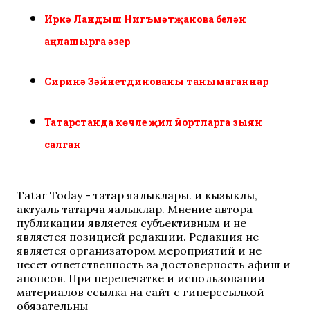
Иркә Ландыш Нигъмәтҗанова белән
аңлашырга әзер
Сиринә Зәйнетдинованы танымаганнар
Татарстанда көчле җил йортларга зыян
салган
Tatar Today - татар яңалыклары. иң кызыклы,
актуаль татарча яңалыклар. Мнение автора
публикации является субъективным и не
является позицией редакции. Редакция не
является организатором мероприятий и не
несет ответственность за достоверность афиш и
анонсов. При перепечатке и использовании
материалов ссылка на сайт с гиперссылкой
обязательны