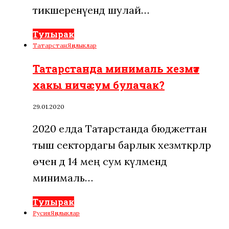
тикшеренүендә шулай…
Тулырак
Татарстан
Яңалыклар
Татарстанда минималь хезмәт
хакы ничә сум булачак?
29.01.2020
2020 елда Татарстанда бюджеттан
тыш сектордагы барлык хезмәткәрләр
өчен дә 14 мең сум күләмендә
минималь…
Тулырак
Русия
Яңалыклар