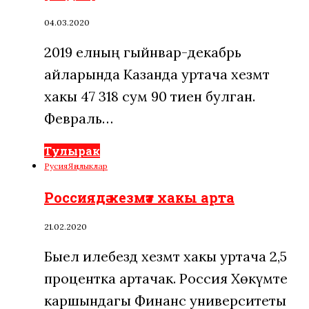
04.03.2020
2019 елның гыйнвар-декабрь
айларында Казанда уртача хезмәт
хакы 47 318 сум 90 тиен булган.
Февраль…
Тулырак
Русия
Яңалыклар
Россиядә хезмәт хакы арта
21.02.2020
Быел илебездә хезмәт хакы уртача 2,5
процентка артачак. Россия Хөкүмәте
каршындагы Финанс университеты