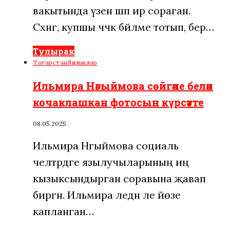
вакытында үзенә шәп ир сораган.
Сәхнәгә, купшы чәчәк бәйләме тотып, бер…
Тулырак
Татарстан
Яңалыклар
Ильмира Нәгыймова сөйгәне белән
кочаклашкан фотосын күрсәтте
08.05.2025
Ильмира Нәгыймова социаль
челтәрдәге язылучыларының иң
кызыксындырган соравына җавап
биргән. Ильмира әледән әле йөзе
капланган…