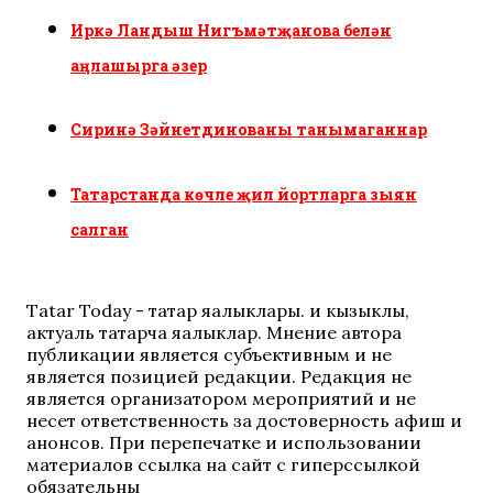
Иркә Ландыш Нигъмәтҗанова белән
аңлашырга әзер
Сиринә Зәйнетдинованы танымаганнар
Татарстанда көчле җил йортларга зыян
салган
Tatar Today - татар яңалыклары. иң кызыклы,
актуаль татарча яңалыклар. Мнение автора
публикации является субъективным и не
является позицией редакции. Редакция не
является организатором мероприятий и не
несет ответственность за достоверность афиш и
анонсов. При перепечатке и использовании
материалов ссылка на сайт с гиперссылкой
обязательны