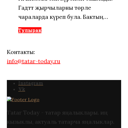
Гадәттә җырчыларны төрле
чараларда күреп була. Бактың…
Тулырак
Контакты:
info@tatar-today.ru
Instagram
Vk
Tatar Today - татар яңалыклары. иң
кызыклы, актуаль татарча яңалыклар.