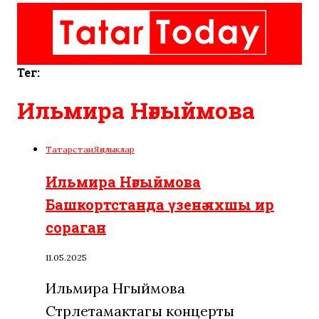
Тег:
Ильмира Нәгыймова
Татарстан
Яңалыклар
Ильмира Нәгыймова
Башкортстанда үзенә яхшы ир
сораган
11.05.2025
Ильмира Нәгыймова
Стәрлетамактагы концерты