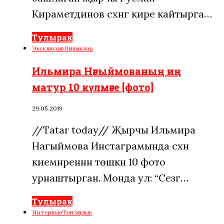
Кираметдинов сәхнәгә кире кайтырга…
Тулырак
Эксклюзив
Яңалыклар
Ильмира Нәгыймованың иң
матур 10 күлмәге [фото]
29.05.2019
//Tatar today// Җырчы Ильмира
Нагыймова Инстаграмында сәхнә
киемнәреннән төшкән 10 фото
урнаштырган. Монда ул: “Сезгә…
Тулырак
Интервью
Төп яңалык