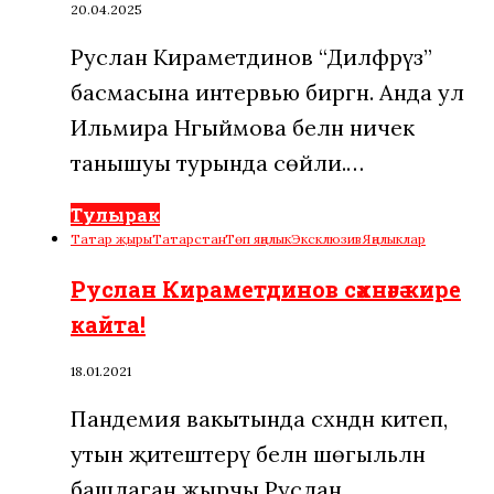
20.04.2025
Руслан Кираметдинов “Диләфрүз”
басмасына интервью биргән. Анда ул
Ильмира Нәгыймова белән ничек
танышуы турында сөйли.…
Тулырак
Татар җыры
Татарстан
Төп яңалык
Эксклюзив
Яңалыклар
Руслан Кираметдинов сәхнәгә кире
кайта!
18.01.2021
Пандемия вакытында сәхнәдән китеп,
утын җитештерү белән шөгыльләнә
башлаган җырчы Руслан