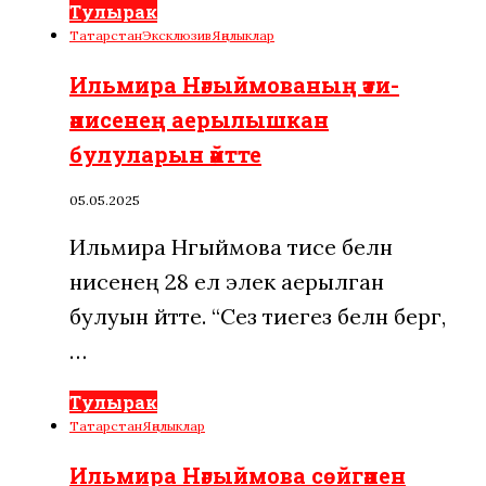
Тулырак
Татарстан
Эксклюзив
Яңалыклар
Ильмира Нәгыймованың әти-
әнисенең аерылышкан
булуларын әйтте
05.05.2025
Ильмира Нәгыймова әтисе белән
әнисенең 28 ел элек аерылган
булуын әйтте. “Сез әтиегез белән бергә,
…
Тулырак
Татарстан
Яңалыклар
Ильмира Нәгыймова сөйгәнен