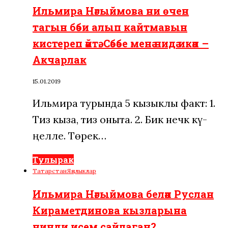
Ильмира Нәгыймова ни өчен
тагын бәби алып кайтмавын
кистереп әйтә. Сәбәбе менә нидә икән –
Акчарлак
15.01.2019
Ильмира турында 5 кызыклы факт: 1.
Тиз кыза, тиз оныта. 2. Бик нечкә кү­
ңелле. Төрек…
Тулырак
Татарстан
Яңалыклар
Ильмира Нәгыймова белән Руслан
Кираметдинова кызларына
нинди исем сайлаган?