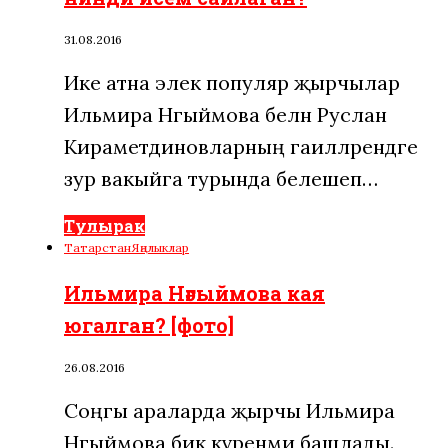
31.08.2016
Ике атна элек популяр җырчылар
Ильмира Нәгыймова белән Руслан
Кираметдиновларның гаиләләрендәге
зур вакыйга турында белешеп…
Тулырак
Татарстан
Яңалыклар
Ильмира Нәгыймова кая
югалган? [фото]
26.08.2016
Соңгы араларда җырчы Ильмира
Нәгыймова бик күренми башлады.