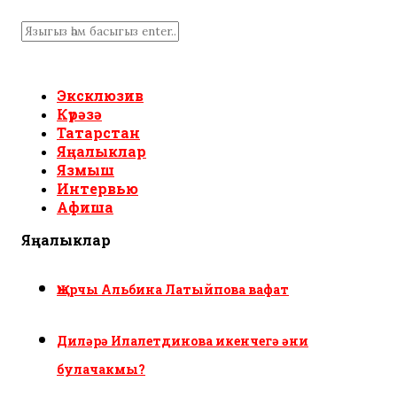
Эксклюзив
Күрәзә
Татарстан
Яңалыклар
Язмыш
Интервью
Афиша
Яңалыклар
Җырчы Альбина Латыйпова вафат
Диләрә Илалетдинова икенчегә әни
булачакмы?