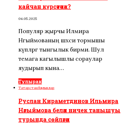
кайчан күрсәтәчәк?
04.05.2025
Популяр җырчы Илмира
Нәгыймованың шәхси тормышы
күпләргә тынгылык бирми. Шул
темага кагылышлы сораулар
яудырып кына…
Тулырак
Татарстан
Яңалыклар
Руслан Кираметдинов Ильмира
Нәгыймова белән ничек танышуы
турында сөйләгән