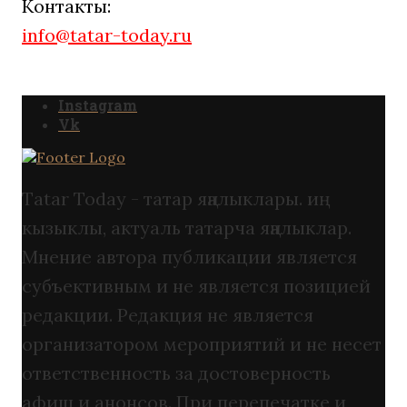
Контакты:
info@tatar-today.ru
Instagram
Vk
Tatar Today - татар яңалыклары. иң
кызыклы, актуаль татарча яңалыклар.
Мнение автора публикации является
субъективным и не является позицией
редакции. Редакция не является
организатором мероприятий и не несет
ответственность за достоверность
афиш и анонсов. При перепечатке и