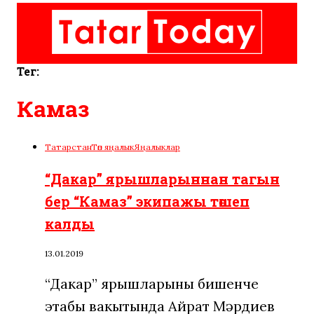
Тег:
Камаз
Татарстан
Төп яңалык
Яңалыклар
“Дакар” ярышларыннан тагын
бер “Камаз” экипажы төшеп
калды
13.01.2019
“Дакар” ярышларының бишенче
этабы вакытында Айрат Мәрдиев