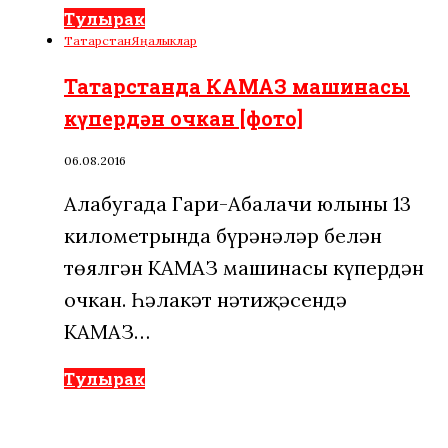
Тулырак
Татарстан
Яңалыклар
Татарстанда КАМАЗ машинасы
күпердән очкан [фото]
06.08.2016
Алабугада Гари-Абалачи юлының 13
километрында бүрәнәләр белән
төялгән КАМАЗ машинасы күпердән
очкан. Һәлакәт нәтиҗәсендә
КАМАЗ…
Тулырак