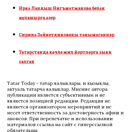
Иркә Ландыш Нигъмәтҗанова белән
аңлашырга әзер
Сиринә Зәйнетдинованы танымаганнар
Татарстанда көчле җил йортларга зыян
салган
Tatar Today - татар яңалыклары. иң кызыклы,
актуаль татарча яңалыклар. Мнение автора
публикации является субъективным и не
является позицией редакции. Редакция не
является организатором мероприятий и не
несет ответственность за достоверность афиш и
анонсов. При перепечатке и использовании
материалов ссылка на сайт с гиперссылкой
обязательны