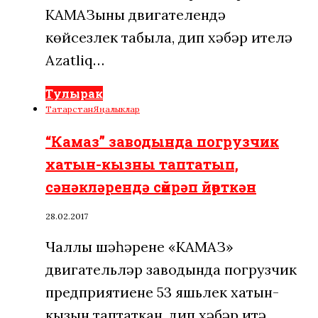
КАМАЗының двигателендә
көйсезлек табыла, дип хәбәр ителә
Azatliq…
Тулырак
Татарстан
Яңалыклар
“Камаз” заводында погрузчик
хатын-кызны таптатып,
сәнәкләрендә сөйрәп йөрткән
28.02.2017
Чаллы шәһәренең «КАМАЗ»
двигательләр заводында погрузчик
предприятиенең 53 яшьлек хатын-
кызын таптаткан, дип хәбәр итә