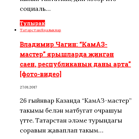
социаль…
Тулырак
Татарстан
Яңалыклар
Владимир Чагин: “КамАЗ-
мастер” ярышларда җиңгән
саен, республиканың даны арта”
[фото-видео]
27.01.2017
26 гыйнвар Казанда “КамАЗ-мастер”
такымы белән матбугат очрашуы
үтте. Татарстан әләме турындагы
соравын җаваплап такым…