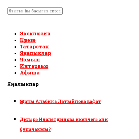
Эксклюзив
Күрәзә
Татарстан
Яңалыклар
Язмыш
Интервью
Афиша
Яңалыклар
Җырчы Альбина Латыйпова вафат
Диләрә Илалетдинова икенчегә әни
булачакмы?