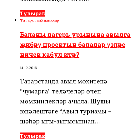
Тулырак
Татарстан
Яңалыклар
Баланы лагерь урынына авылга
җибәрү проектын балалар үзләре
ничек кабул итәр?
14.12.2016
Татарстанда авыл мохитенә
“чумарга” теләүчеләр өчен
мөмкинлекләр ачыла. Шушы
юнәлештәге “Авыл туризмы –
шәһәр ыгы-зыгысыннан…
Тулырак