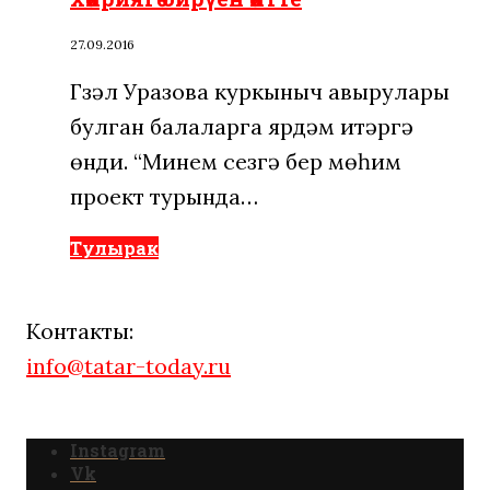
27.09.2016
Гүзәл Уразова куркыныч авырулары
булган балаларга ярдәм итәргә
өнди. “Минем сезгә бер мөһим
проект турында…
Тулырак
Контакты:
info@tatar-today.ru
Instagram
Vk