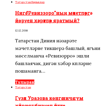
Татарстан
Яңалыклар
Нигә “Ревиззоро”ның мәчетләргә
йөрүен хәзрәтләр яратмый?
12.12.2016
Татарстан Диния нәзарәте
мәчетләрне тикшерә башлый, ягъни
мөселманча «Ревизорро» эшли
башлаячак, дигән хәбәр күпләрне
пошаманга…
Тулырак
Татарстан
Гүзәл Уразова көнгә ничә сум
хәйриягә бирүен әйтте