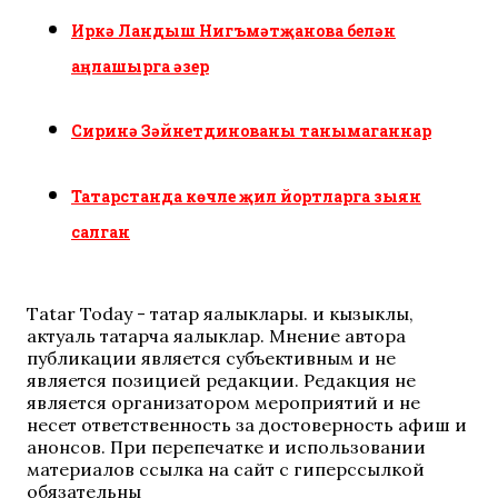
Иркә Ландыш Нигъмәтҗанова белән
аңлашырга әзер
Сиринә Зәйнетдинованы танымаганнар
Татарстанда көчле җил йортларга зыян
салган
Tatar Today - татар яңалыклары. иң кызыклы,
актуаль татарча яңалыклар. Мнение автора
публикации является субъективным и не
является позицией редакции. Редакция не
является организатором мероприятий и не
несет ответственность за достоверность афиш и
анонсов. При перепечатке и использовании
материалов ссылка на сайт с гиперссылкой
обязательны