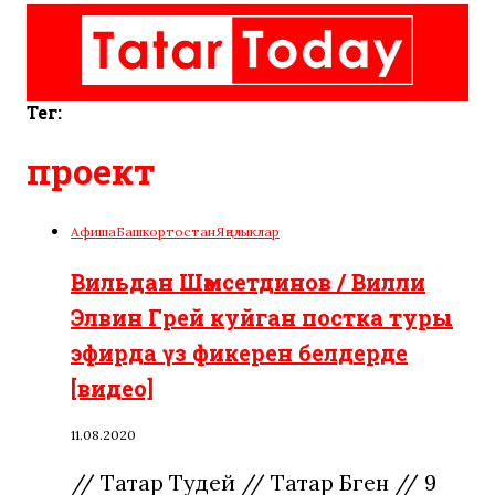
Тег:
проект
Афиша
Башкортостан
Яңалыклар
Вильдан Шәмсетдинов / Вилли
Элвин Грей куйган постка туры
эфирда үз фикерен белдерде
[видео]
11.08.2020
// Татар Тудей // Татар Бүген // 9