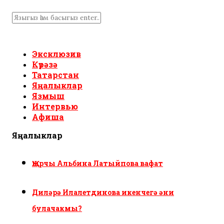
Эксклюзив
Күрәзә
Татарстан
Яңалыклар
Язмыш
Интервью
Афиша
Яңалыклар
Җырчы Альбина Латыйпова вафат
Диләрә Илалетдинова икенчегә әни
булачакмы?