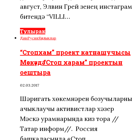
август, Элвин Грей үзенең инстаграм
битендә “VILLI…
Тулырак
Дин
Русия
Яңалыклар
“Стопхам” проект катнашучысы
Мәскәүдә “Стоп харам” проектын
оештыра
02.03.2017
Шәригать хөкемнәрен бозучыларны
ачыклаучы активистлар хәзер
Мәскәү урамнарында кизү тора //
Татар информ//. Россия
башкаласында «Стоп…