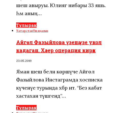
шеш авыруы. Юлиягә нибары 33 яшь.
Һәм аның…
Тулырак
Татарстан
Төп яңалык
Айгөл Фазыйлова үзенә үзе укол
кадаган. Хәзер операция кирәк
23.05.2019
Яман шеш белән көрәшүче Айгөл
Фазыйлова Инстаграмда хосписка
күченүе турында хәбәр итә. “Без кабат
хастаханә түшәгендә”…
Тулырак