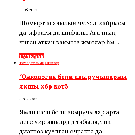
13.05.2019
Шомырт агачының чәчәге дә, кайрысы
да, яфрагы да шифалы. Агачның
чәчәген аткан вакытта җыялар һәм…
Тулырак
Татарстан
Яңалыклар
“Онкология белән авыручыларны
яхшы хәбәр көтә”
07.02.2019
Яман шеш белән авыручылар арта,
әлеге чир яшь­ләрдә дә табыла, тик
диагноз куелган очракта да…