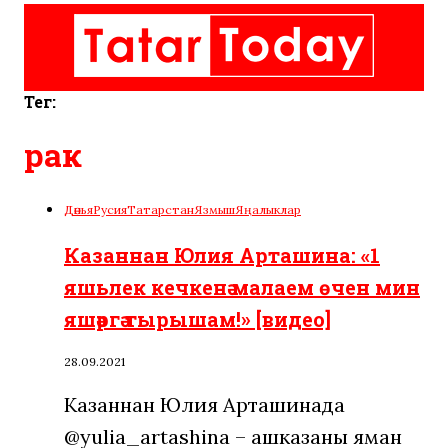
Тег:
рак
Дөнья
Русия
Татарстан
Язмыш
Яңалыклар
Казаннан Юлия Арташина: «1
яшьлек кечкенә малаем өчен мин
яшәргә тырышам!» [видео]
28.09.2021
Казаннан Юлия Арташинада
@yulia_artashina – ашказаны яман