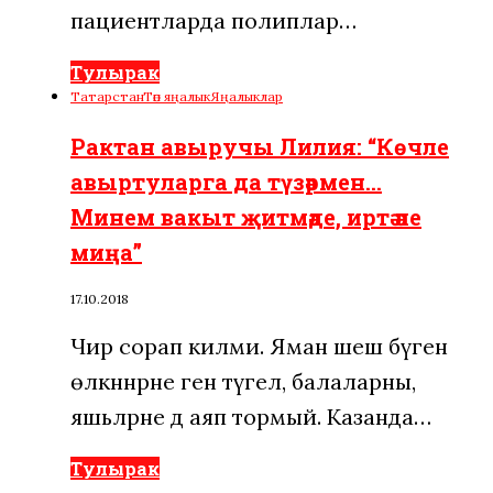
пациентларда полиплар…
Тулырак
Татарстан
Төп яңалык
Яңалыклар
Рактан авыручы Лилия: “Көчле
авыртуларга да түзәрмен…
Минем вакыт җитмәде, иртә әле
миңа”
17.10.2018
Чир сорап килми. Яман шеш бүген
өлкәннәрне генә түгел, балаларны,
яшьләрне дә аяп тормый. Казанда…
Тулырак