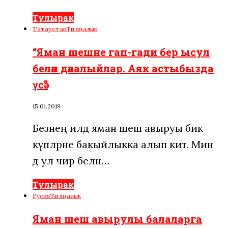
Тулырак
Татарстан
Төп яңалык
“Яман шешне гап-гади бер ысул
белән дәвалыйлар. Аяк астыбызда
үсә”
15.01.2019
Безнең илдә яман шеш авыруы бик
күпләрне бакыйлыкка алып китә. Мин
дә ул чир белән…
Тулырак
Русия
Төп яңалык
Яман шеш авырулы балаларга