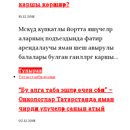
каршы көрәшәләр?
10.12.2018
Мәскәүдә күпкатлы йортта яшәүчеләр
аларның подъездында фатир
арендалаучы яман шеш авырулы
балалары булган гаиләләргә каршы…
Тулырак
Татарстан
Төп яңалык
“Бу алга таба эшләү өчен сәбәп” –
Онкологлар Татарстанда яман
чирдән үлүчеләр санын атый
02.12.2018