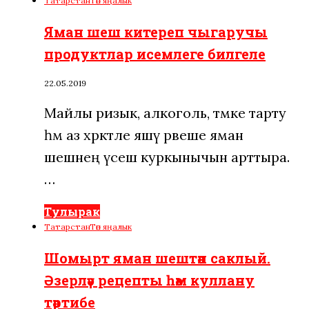
Татарстан
Төп яңалык
Яман шеш китереп чыгаручы
продуктлар исемлеге билгеле
22.05.2019
Майлы ризык, алкоголь, тәмәке тарту
һәм аз хәрәкәтле яшәү рәвеше яман
шешнең үсеш куркынычын арттыра.
…
Тулырак
Татарстан
Төп яңалык
Шомырт яман шештән саклый.
Әзерләү рецепты һәм куллану
тәртибе