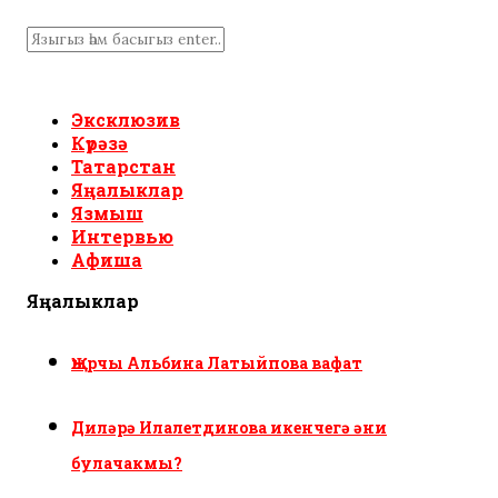
Эксклюзив
Күрәзә
Татарстан
Яңалыклар
Язмыш
Интервью
Афиша
Яңалыклар
Җырчы Альбина Латыйпова вафат
Диләрә Илалетдинова икенчегә әни
булачакмы?