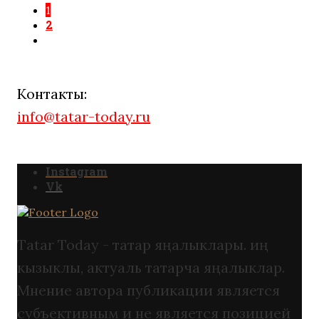
1
2
Контакты:
info@tatar-today.ru
Instagram
Vk
Tatar Today - татар яңалыклары. иң
кызыклы, актуаль татарча яңалыклар.
Мнение автора публикации является
субъективным и не является позицией