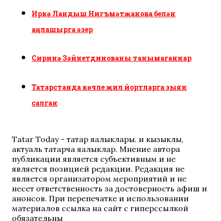
Иркә Ландыш Нигъмәтҗанова белән
аңлашырга әзер
Сиринә Зәйнетдинованы танымаганнар
Татарстанда көчле җил йортларга зыян
салган
Tatar Today - татар яңалыклары. иң кызыклы,
актуаль татарча яңалыклар. Мнение автора
публикации является субъективным и не
является позицией редакции. Редакция не
является организатором мероприятий и не
несет ответственность за достоверность афиш и
анонсов. При перепечатке и использовании
материалов ссылка на сайт с гиперссылкой
обязательны