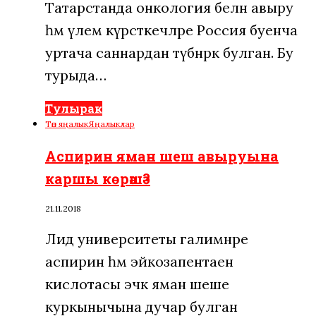
Татарстанда онкология белән авыру
һәм үлем күрсәткечләре Россия буенча
уртача саннардан түбәнрәк булган. Бу
турыда…
Тулырак
Төп яңалык
Яңалыклар
Аспирин яман шеш авыруына
каршы көрәшә?
21.11.2018
Лид университеты галимнәре
аспирин һәм эйкозапентаен
кислотасы эчәк яман шеше
куркынычына дучар булган