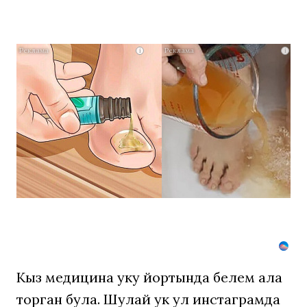
Даже
i
i
самый
запущенны
грибок
исчезнет
с
корнем,
если
перед
сном…
Кыз медицина уку йортында белем ала
торган була. Шулай ук ул инстаграмда