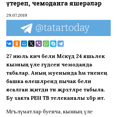
үтереп, чемоданга яшерәләр
29.07.2019
27 июль кич белән Мәскәүдә 24 яшьлек
кызның үле гәүдәсен чемоданда
табалар. Аның муенында һәм тәненең
башка өлешләрендә пычак белән
ясалган җитди тән җәрәхәтләре табыла.
Бу хакта РЕН ТВ телеканалы хәбәр итә.
Мәгълүматлар буенча, кызның үле