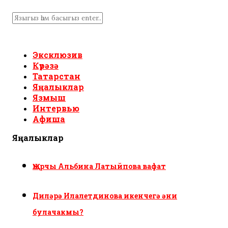
Эксклюзив
Күрәзә
Татарстан
Яңалыклар
Язмыш
Интервью
Афиша
Яңалыклар
Җырчы Альбина Латыйпова вафат
Диләрә Илалетдинова икенчегә әни
булачакмы?