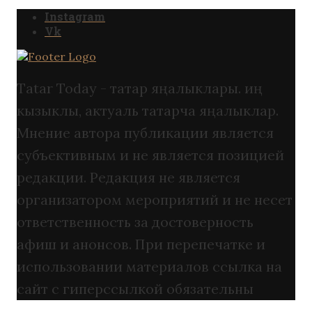
Instagram
Vk
Tatar Today - татар яңалыклары. иң
кызыклы, актуаль татарча яңалыклар.
Мнение автора публикации является
субъективным и не является позицией
редакции. Редакция не является
организатором мероприятий и не несет
ответственность за достоверность
афиш и анонсов. При перепечатке и
использовании материалов ссылка на
сайт с гиперссылкой обязательны