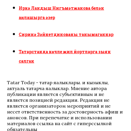
Иркә Ландыш Нигъмәтҗанова белән
аңлашырга әзер
Сиринә Зәйнетдинованы танымаганнар
Татарстанда көчле җил йортларга зыян
салган
Tatar Today - татар яңалыклары. иң кызыклы,
актуаль татарча яңалыклар. Мнение автора
публикации является субъективным и не
является позицией редакции. Редакция не
является организатором мероприятий и не
несет ответственность за достоверность афиш и
анонсов. При перепечатке и использовании
материалов ссылка на сайт с гиперссылкой
обязательны