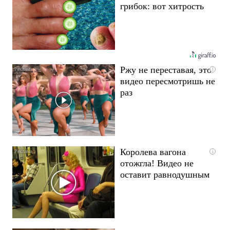
грибок: вот хитрость
Ржу не переставая, это
i
видео пересмотришь не
раз
Королева вагона
i
отожгла! Видео не
оставит равнодушным