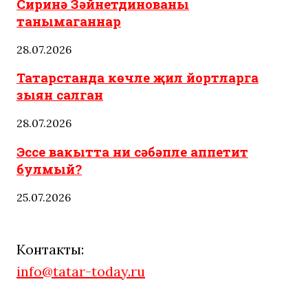
Сиринә Зәйнетдинованы
танымаганнар
28.07.2026
Татарстанда көчле җил йортларга
зыян салган
28.07.2026
Эссе вакытта ни сәбәпле аппетит
булмый?
25.07.2026
Контакты:
info@tatar-today.ru