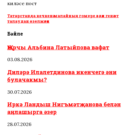
киләсе пост
Татарстанда кечкенә малайның гомере әздән генә эт
талаудан өзелмәгән
Бәйле
Җырчы Альбина Латыйпова вафат
03.08.2026
Диләрә Илалетдинова икенчегә әни
булачакмы?
30.07.2026
Иркә Ландыш Нигъмәтҗанова белән
аңлашырга әзер
28.07.2026