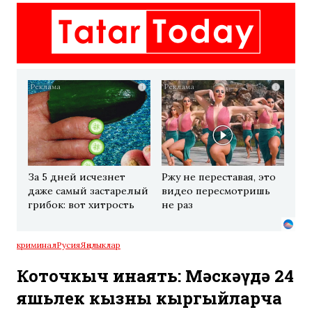
i
i
За 5 дней исчезнет
Ржу не переставая, это
даже самый застарелый
видео пересмотришь
грибок: вот хитрость
не раз
криминал
Русия
Яңалыклар
Коточкыч җинаять: Мәскәүдә 24
яшьлек кызны кыргыйларча