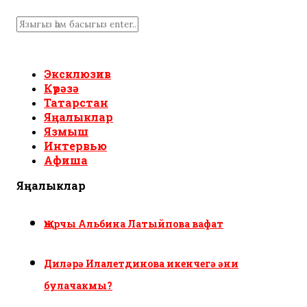
Эксклюзив
Күрәзә
Татарстан
Яңалыклар
Язмыш
Интервью
Афиша
Яңалыклар
Җырчы Альбина Латыйпова вафат
Диләрә Илалетдинова икенчегә әни
булачакмы?