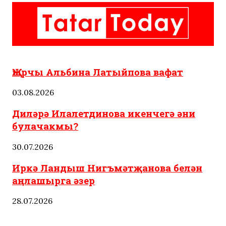
Татарстан
Яңалыклар
Җырчы Альбина Латыйпова вафат
03.08.2026
Диләрә Илалетдинова икенчегә әни
булачакмы?
30.07.2026
Иркә Ландыш Нигъмәтҗанова белән
аңлашырга әзер
28.07.2026
Татар ашлары