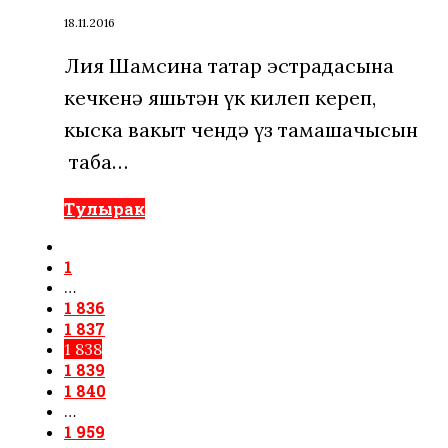
18.11.2016
Лия Шамсина татар эстрадасына
кечкенә яшьтән үк килеп кереп,
кыска вакыт өчендә үз тамашачысын
таба…
Тулырак
1
…
1 836
1 837
1 838
1 839
1 840
…
1 959