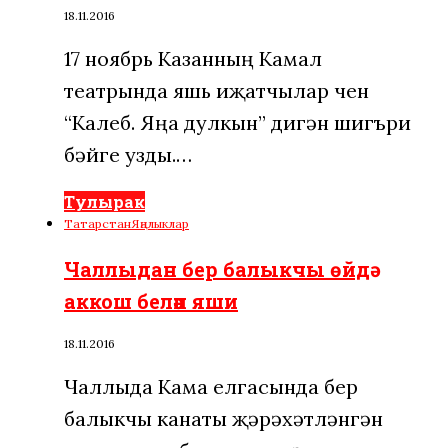
18.11.2016
17 ноябрь Казанның Камал
театрында яшь иҗатчылар өчен
“Калеб. Яңа дулкын” дигән шигъри
бәйге узды.…
Тулырак
Татарстан
Яңалыклар
Чаллыдан бер балыкчы өйдә
аккош белән яши
18.11.2016
Чаллыда Кама елгасында бер
балыкчы канаты җәрәхәтләнгән