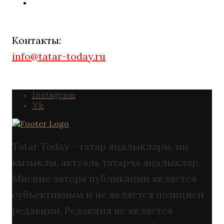
Контакты:
info@tatar-today.ru
Instagram
Vk
Tatar Today - татар яңалыклары. иң
кызыклы, актуаль татарча яңалыклар.
Мнение автора публикации является
субъективным и не является позицией
редакции. Редакция не является