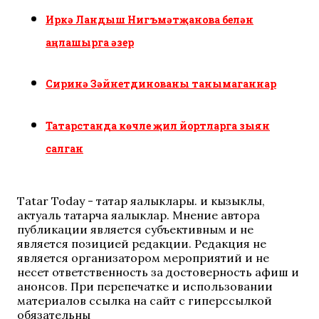
Иркә Ландыш Нигъмәтҗанова белән
аңлашырга әзер
Сиринә Зәйнетдинованы танымаганнар
Татарстанда көчле җил йортларга зыян
салган
Tatar Today - татар яңалыклары. иң кызыклы,
актуаль татарча яңалыклар. Мнение автора
публикации является субъективным и не
является позицией редакции. Редакция не
является организатором мероприятий и не
несет ответственность за достоверность афиш и
анонсов. При перепечатке и использовании
материалов ссылка на сайт с гиперссылкой
обязательны