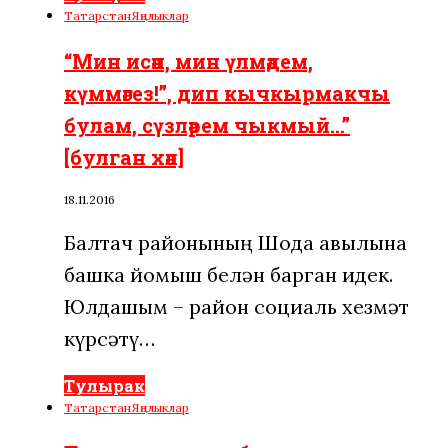
Татарстан
Яңалыклар
“Мин исән, мин үлмәдем,
күммәгез!”, дип кычкырмакчы
булам, сүзләрем чыкмый…”
[булган хәл]
18.11.2016
Балтач районының Шода авылына
башка йомыш белән барган идек.
Юлдашым – район социаль хезмәт
күрсәтү…
Тулырак
Татарстан
Яңалыклар