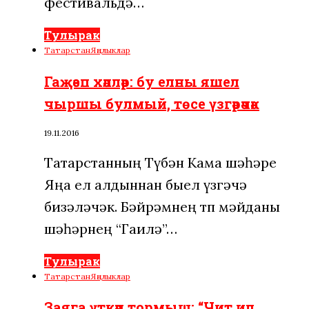
фестивальдә…
Тулырак
Татарстан
Яңалыклар
Гаҗәеп хәлләр: бу елны яшел
чыршы булмый, төсе үзгәрәчәк
19.11.2016
Татарстанның Түбән Кама шәһәре
Яңа ел алдыннан быел үзгәчә
бизәләчәк. Бәйрәмнең төп мәйданы
шәһәрнең “Гаилә”…
Тулырак
Татарстан
Яңалыклар
Заяга үткән тормыш: “Чит ил