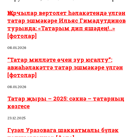
Җырчылар вертолет һәлакәтендә үлгән
татар эшмәкәре Ильяc Гимадутдинов
турында: «Татарым дип яшәдең!..»
[фотолар]
08.01.2026
“Татар милләте өчен зур югалту”:
авиаһәлакәттә татар эшмәкәре үлгән
[фотолар]
08.01.2026
Татар җыры – 2025: сәхнә – татарның
көзгесе
23.12.2025
Гүзәл Уразовага шаккатмалы бүләк