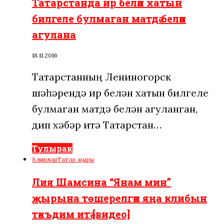
Татарстанда ир белән хатын
билгеле булмаган матдә белән
агулана
18.11.2016
Татарстанның Лениногорск
шәһәрендә ир белән хатын билгеле
булмаган матдә белән агуланган,
дип хәбәр итә Татарстан…
Тулырак
Клиплар
Татар җыры
Лия Шамсина “Янам мин”
җырына төшерелгән яңа клибын
тәкъдим итә [видео]