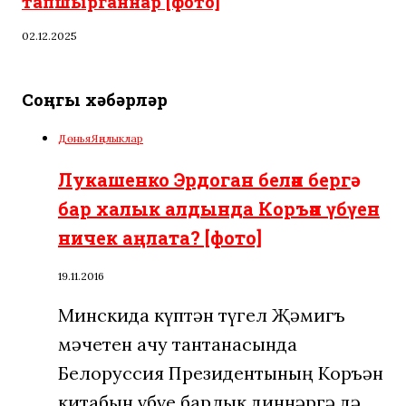
тапшырганнар [фото]
02.12.2025
Соңгы хәбәрләр
Дөнья
Яңалыклар
Лукашенко Эрдоган белән бергә
бар халык алдында Коръән үбүен
ничек аңлата? [фото]
19.11.2016
Минскида күптән түгел Җәмигъ
мәчетен ачу тантанасында
Белоруссия Президентының Коръән
китабын үбүе барлык диннәргә дә…