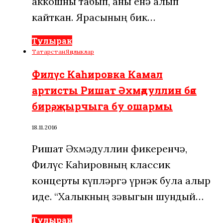
аккошны табып, аны өенә алып
кайткан. Ярасының бик…
Тулырак
Татарстан
Яңалыклар
Филүс Каһировка Камал
артисты Ришат Әхмәдуллин бәя
бирә, җырчыга бу ошармы
18.11.2016
Ришат Әхмәдуллин фикеренчә,
Филүс Каһировның классик
концерты күпләргә үрнәк була алыр
иде. “Халыкның зәвыгын шундый…
Тулырак