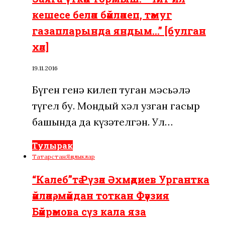
кешесе белән бәйләнеп, тәмуг
газапларында яндым…” [булган
хәл]
19.11.2016
Бүген генә килеп туган мәсьәлә
түгел бу. Мондый хәл узган гасыр
башында да күзәтелгән. Ул…
Тулырак
Татарстан
Яңалыклар
“Калеб”тә Рүзәл Әхмәдиев Ургантка
әйләнә, мәйдан тоткан Фәүзия
Бәйрәмова сүз кала яза