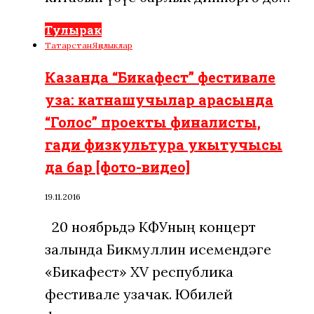
Тулырак
Татарстан
Яңалыклар
Казанда “Бикафест” фестивале
уза: катнашучылар арасында
“Голос” проекты финалисты,
гади физкультура укытучысы
да бар [фото-видео]
19.11.2016
20 ноябрьдә КФУның концерт
залында Бикмуллин исемендәге
«Бикафест» XV республика
фестивале узачак. Юбилей