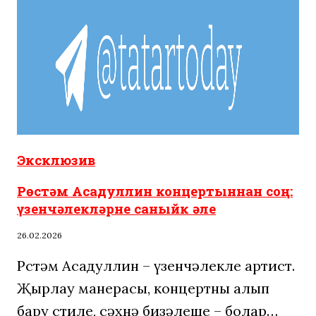
Эксклюзив
Рөстәм Асадуллин концертыннан соң:
үзенчәлекләрне саныйк әле
26.02.2026
Рөстәм Асадуллин – үзенчәлекле артист.
Җырлау манерасы, концертны алып
бару стиле, сәхнә бизәлеше – болар…