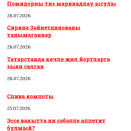
Помидорны тиз маринадлау ысулы
28.07.2026
Сиринә Зәйнетдинованы
танымаганнар
28.07.2026
Татарстанда көчле җил йортларга
зыян салган
28.07.2026
Татар ашлары
Слива компоты
25.07.2026
Эссе вакытта ни сәбәпле аппетит
булмый?