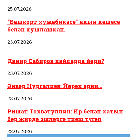
25.07.2026
“Башкорт хуҗабикәсе” якын кешесе
белән хушлашкан.
23.07.2026
Татарстан
Язмыш
Яңалыклар
Данир Сабиров кайларда йөри?
23.07.2026
Әнвәр Нургалиев: Йөрәк әрни…
23.07.2026
Ришат Төхвәтуллин: Ир белән хатын
бер җирдә эшләргә тиеш түгел
22.07.2026