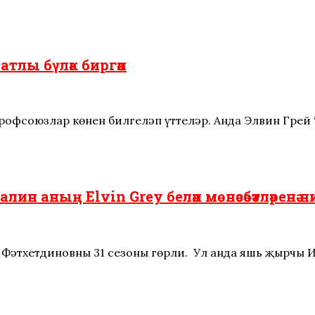
атлы бүләк биргән
Профсоюзлар көнен билгеләп үттеләр. Анда Элвин Грей
н аның Elvin Grey белән мөнәсәбәтләренә 
 Фәтхетдиновның 31 сезоны гөрли. Ул анда яшь җырчы 