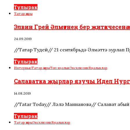
Тулырак
Татар җыры
Элвин Грей Әлмәтнең бер җитәкчесенә з
24.09.2019
//Татар Тудей// 21 сентябрьдә Әлмәттә зурлап 
Тулырак
Интервью
Татар җыры
Төп яңалык
Эксклюзив
Яңалыклар
Салаватка җырлар язучы Идел Нургали
14.08.2019
//Tatar Today// Ләлә Маннанова// Салават абый
Тулырак
Татар җыры
Эксклюзив
Яңалыклар