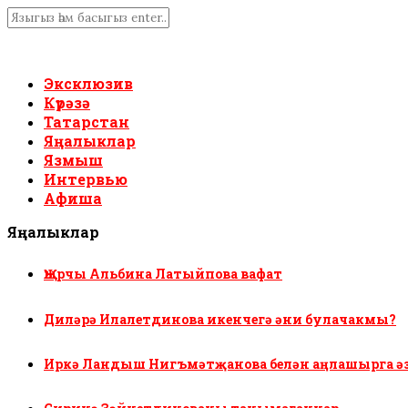
Эксклюзив
Күрәзә
Татарстан
Яңалыклар
Язмыш
Интервью
Афиша
Яңалыклар
Җырчы Альбина Латыйпова вафат
Диләрә Илалетдинова икенчегә әни булачакмы?
Иркә Ландыш Нигъмәтҗанова белән аңлашырга ә