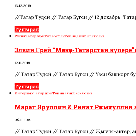
13.12.2019
//Татар Тудей // Татар Бүген // 12 декабрь “Та
Тулырак
Русия
Татар җыры
Татарстан
Төп яңалык
Эксклюзив
Элвин Грей “Мәскәү-Татарстан күпере”
12.11.2019
// Татар Тудей // Татар Бүген // Үзен башкорт
Тулырак
Интервью
Татар җыры
Төп яңалык
Эксклюзив
Марат Яруллин & Ринат Рәхмәтуллин
05.11.2019
// Татар Тудей // Татар Бүген // Җырчы-актер, 