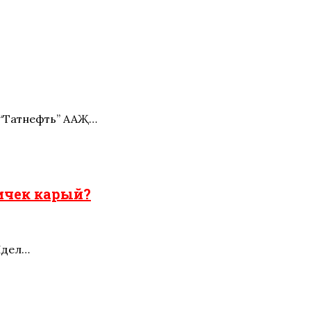
 “Татнефть” ААҖ…
ничек карый?
Идел…