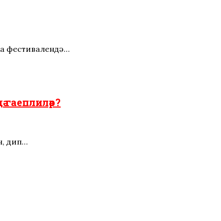
ыка фестивалендә…
 гаеплиләр?
н, дип…