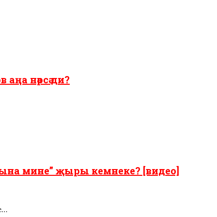
 аңа нәрсә ди?
гына мине” җыры кемнеке? [видео]
е…