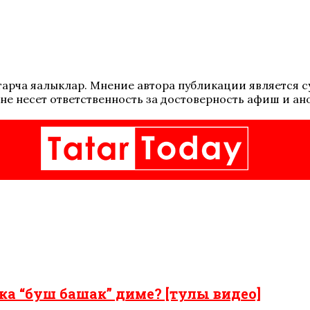
 татарча яңалыклар. Мнение автора публикации является
не несет ответственность за достоверность афиш и ан
ка “буш башак” диме? [тулы видео]