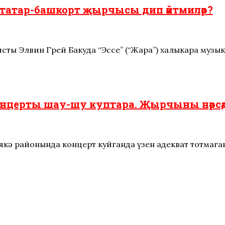
 татар-башкорт җырчысы дип әйтмиләр?
тисты Элвин Грей Бакуда “Эссе” (“Жара”) халыкара муз
церты шау-шу куптара. Җырчыны нәрсәдә
якә районында концерт куйганда үзен адекват тотмага