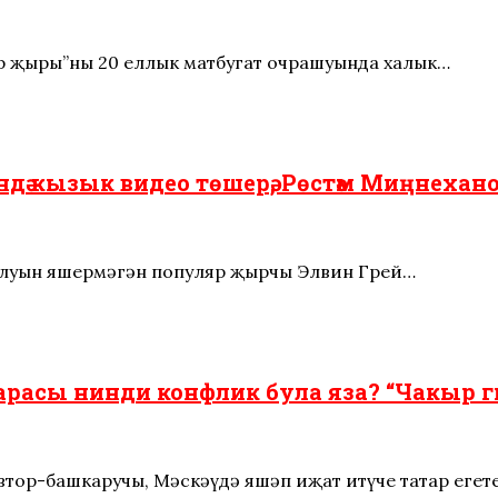
тар җыры”ның 20 еллык матбугат очрашуында халык…
ндә кызык видео төшерә, Рөстәм Миңнеханов
 булуын яшермәгән популяр җырчы Элвин Грей…
 арасы нинди конфлик була яза? “Чакыр 
автор-башкаручы, Мәскәүдә яшәп иҗат итүче татар егет