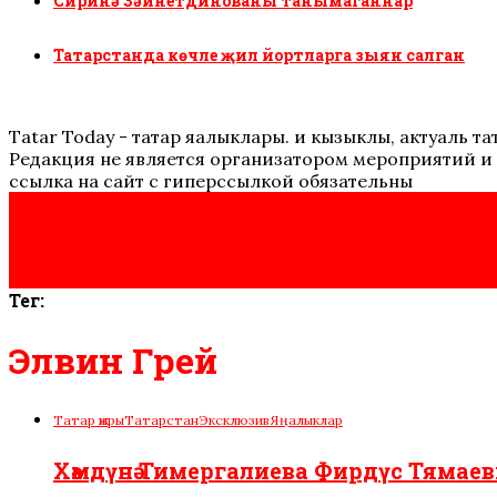
Сиринә Зәйнетдинованы танымаганнар
Татарстанда көчле җил йортларга зыян салган
Tatar Today - татар яңалыклары. иң кызыклы, актуаль
Редакция не является организатором мероприятий и 
ссылка на сайт с гиперссылкой обязательны
Тег:
Элвин Грей
Татар җыры
Татарстан
Эксклюзив
Яңалыклар
Хәмдүнә Тимергалиева Фирдүс Тямаев