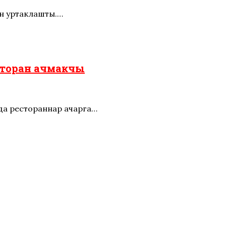
ән уртаклашты.…
сторан ачмакчы
да рестораннар ачарга…