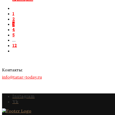
1
2
3
4
5
…
12
Контакты:
info@tatar-today.ru
Instagram
Vk