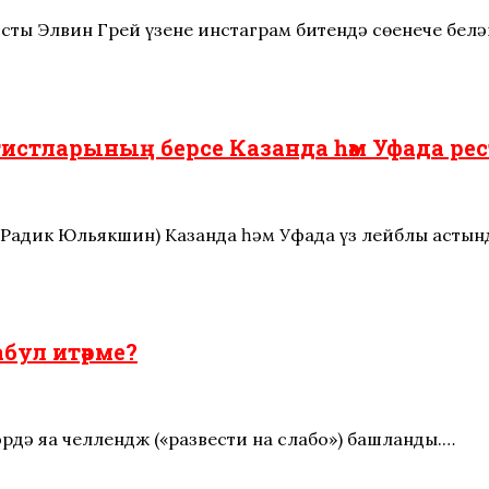
тисты Элвин Грей үзенең инстаграм битендә сөенече бел
истларының берсе Казанда һәм Уфада ре
 (Радик Юльякшин) Казанда һәм Уфада үз лейблы астын
бул итәрме?
әрдә яңа челлендж («развести на слабо») башланды.…