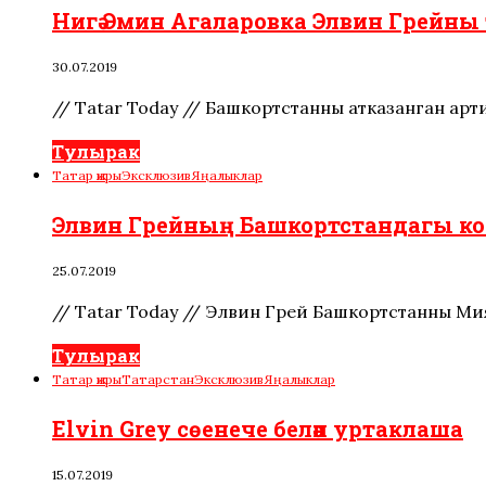
Нигә Эмин Агаларовка Элвин Грейны
30.07.2019
// Tatar Today // Башкортстанның атказанган ар
Тулырак
Татар җыры
Эксклюзив
Яңалыклар
Элвин Грейның Башкортстандагы кон
25.07.2019
// Tatar Today // Элвин Грей Башкортстанның Ми
Тулырак
Татар җыры
Татарстан
Эксклюзив
Яңалыклар
Elvin Grey сөенече белән уртаклаша
15.07.2019