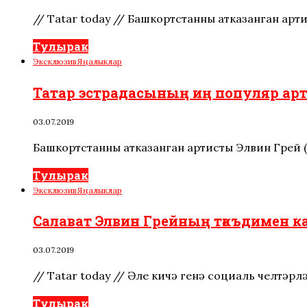
// Tatar today // Башкортстанның атказанган ар
Тулырак
Эксклюзив
Яңалыклар
Татар эстрадасының иң популяр арт
03.07.2019
Башкортстанның атказанган артисты Элвин Грей
Тулырак
Эксклюзив
Яңалыклар
Салават Элвин Грейның тәкъдимен ка
03.07.2019
// Tatar today // Әле кичә генә социаль челтәрл
Тулырак