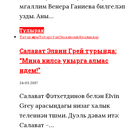
мөгаллим Венера Ганиева билгеләп
узды. Аны…
Тулырак
Татар җыры
Татарстан
Эксклюзив
Яңалыклар
Салават Элвин Грей турында:
“Миңа килсә укырга алмас
идем!”
24.03.2017
Салават Фәтхетдинов белән Elvin
Grey арасындагы низаг халык
теленнән төшми. Дуэль дәвам итә:
Салават –…