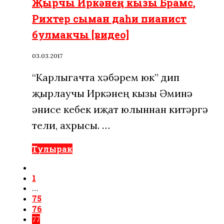
Җырчы Иркәнең кызы Брамс,
Рихтер сыман даһи пианист
булмакчы [видео]
03.03.2017
“Карлыгачта хәбәрем юк” дип
җырлаучы Иркәнең кызы Әминә
әнисе кебек иҗат юлыннан китәргә
тели, ахрысы. …
Тулырак
1
…
75
76
77