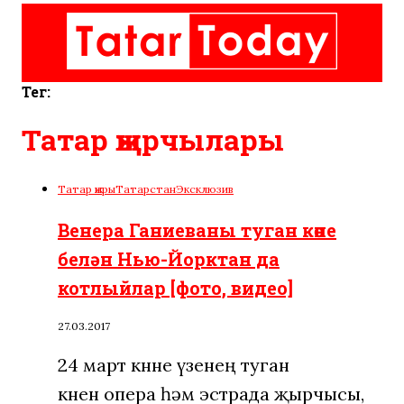
Тег:
Татар җырчылары
Татар җыры
Татарстан
Эксклюзив
Венера Ганиеваны туган көне
белән Нью-Йорктан да
котлыйлар [фото, видео]
27.03.2017
24 март көнне үзенең туган
көнен опера һәм эстрада җырчысы,