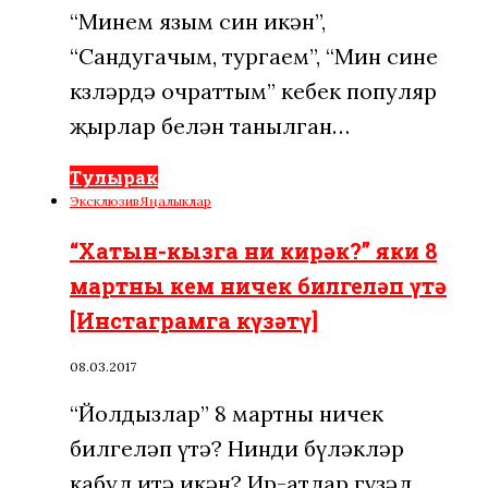
“Минем язым син икән”,
“Сандугачым, тургаем”, “Мин сине
көзләрдә очраттым” кебек популяр
җырлар белән танылган…
Тулырак
Эксклюзив
Яңалыклар
“Хатын-кызга ни кирәк?” яки 8
мартны кем ничек билгеләп үтә
[Инстаграмга күзәтү]
08.03.2017
“Йолдызлар” 8 мартны ничек
билгеләп үтә? Нинди бүләкләр
кабул итә икән? Ир-атлар гүзәл