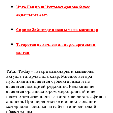
Иркә Ландыш Нигъмәтҗанова белән
аңлашырга әзер
Сиринә Зәйнетдинованы танымаганнар
Татарстанда көчле җил йортларга зыян
салган
Tatar Today - татар яңалыклары. иң кызыклы,
актуаль татарча яңалыклар. Мнение автора
публикации является субъективным и не
является позицией редакции. Редакция не
является организатором мероприятий и не
несет ответственность за достоверность афиш и
анонсов. При перепечатке и использовании
материалов ссылка на сайт с гиперссылкой
обязательны