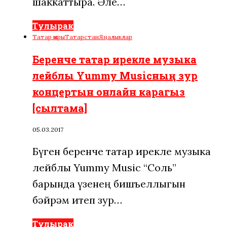
шаккаттыра. Әле…
Тулырак
Татар җыры
Татарстан
Яңалыклар
Беренче татар ирекле музыка
лейблы Yummy Musicның зур
концертын онлайн карагыз
[сылтама]
05.03.2017
Бүген беренче татар ирекле музыка
лейблы Yummy Music “Соль”
барында үзенең бишъеллыгын
бәйрәм итеп зур…
Тулырак