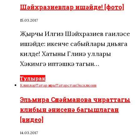
Шәйхразиевлар ишәйде! [фото]
15.03.2017
Җырчы Илгиз Шәйхразиев гаиләсе
ишәйде: икенче сабыйлары дөньяга
килде! Хатыны Гөлинә уллары
Хәкимгә иптәшкә тагын…
Тулырак
Клиплар
Татар җыры
Татарстан
Эксклюзив
Эльмира Сөләйманова чираттагы
клибын әнисенә багышлаган
[видео]
14.03.2017