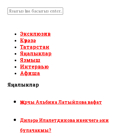
Эксклюзив
Күрәзә
Татарстан
Яңалыклар
Язмыш
Интервью
Афиша
Яңалыклар
Җырчы Альбина Латыйпова вафат
Диләрә Илалетдинова икенчегә әни
булачакмы?