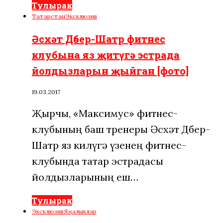
Тулырак
Татарстан
Эксклюзив
Әсхәт Дөбер-Шатр фитнес
клубына яз җитүгә эстрада
йолдызларын җыйган [фото]
19.03.2017
Җырчы, «Максимус» фитнес-
клубының баш тренеры Әсхәт Дөбер-
Шатр яз килүгә үзенең фитнес-
клубында татар эстрадасы
йолдызларының еш…
Тулырак
Эксклюзив
Яңалыклар