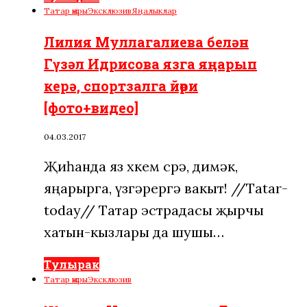
Татар җыры
Эксклюзив
Яңалыклар
Лилия Муллагалиева белән
Гүзәл Идрисова язга яңарып
керә, спортзалга йөри
[фото+видео]
04.03.2017
Җиһанда яз хөкем сөрә, димәк,
яңарырга, үзгәрергә вакыт! //Tatar-
today// Татар эстрадасы җырчы
хатын-кызлары да шушы…
Тулырак
Татар җыры
Эксклюзив