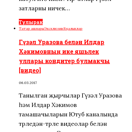
затларны ничек…
Тулырак
Татар ашлары
Эксклюзив
Яңалыклар
Гүзәл Уразова белән Илдар
Хәкимовның ике яшьлек
уллары кондитер булмакчы
[видео]
06.03.2017
Танылган җырчылар Гүзәл Уразова
һәм Илдар Хәкимов
тамашачыларын Ютуб каналында
төрледән-төрле видеолар белән