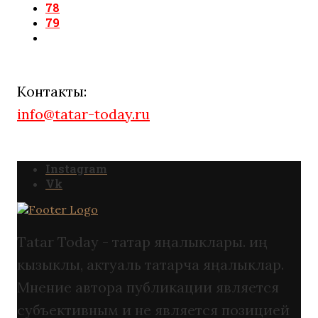
78
79
Контакты:
info@tatar-today.ru
Instagram
Vk
Tatar Today - татар яңалыклары. иң
кызыклы, актуаль татарча яңалыклар.
Мнение автора публикации является
субъективным и не является позицией