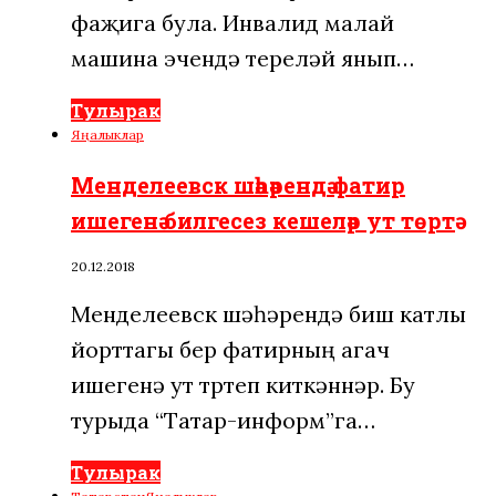
фаҗига була. Инвалид малай
машина эчендә тереләй янып…
Тулырак
Яңалыклар
Менделеевск шәһәрендә фатир
ишегенә билгесез кешеләр ут төртә
20.12.2018
Менделеевск шәһәрендә биш катлы
йорттагы бер фатирның агач
ишегенә ут төртеп киткәннәр. Бу
турыда “Татар-информ”га…
Тулырак