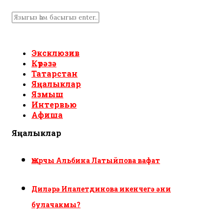
Эксклюзив
Күрәзә
Татарстан
Яңалыклар
Язмыш
Интервью
Афиша
Яңалыклар
Җырчы Альбина Латыйпова вафат
Диләрә Илалетдинова икенчегә әни
булачакмы?