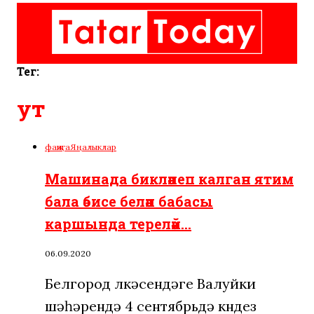
Тег:
ут
фаҗига
Яңалыклар
Машинада бикләнеп калган ятим
бала әбисе белән бабасы
каршында тереләй…
06.09.2020
Белгород өлкәсендәге Валуйки
шәһәрендә 4 сентябрьдә көндез