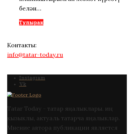
белән…
Тулырак
Контакты:
info@tatar-today.ru
Instagram
Vk
Tatar Today - татар яңалыклары. иң
кызыклы, актуаль татарча яңалыклар.
Мнение автора публикации является