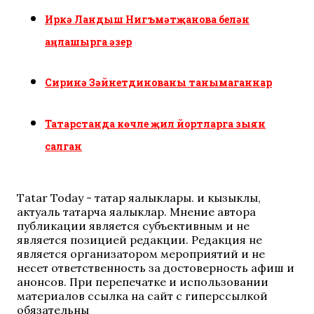
Иркә Ландыш Нигъмәтҗанова белән
аңлашырга әзер
Сиринә Зәйнетдинованы танымаганнар
Татарстанда көчле җил йортларга зыян
салган
Tatar Today - татар яңалыклары. иң кызыклы,
актуаль татарча яңалыклар. Мнение автора
публикации является субъективным и не
является позицией редакции. Редакция не
является организатором мероприятий и не
несет ответственность за достоверность афиш и
анонсов. При перепечатке и использовании
материалов ссылка на сайт с гиперссылкой
обязательны