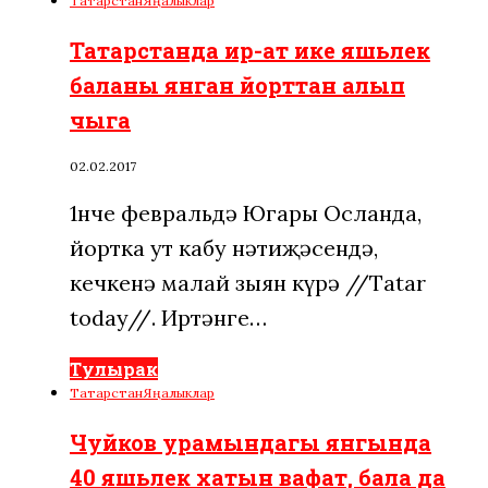
Татарстан
Яңалыклар
Татарстанда ир-ат ике яшьлек
баланы янган йорттан алып
чыга
02.02.2017
1нче февральдә Югары Осланда,
йортка ут кабу нәтиҗәсендә,
кечкенә малай зыян күрә //Tatar
today//. Иртәнге…
Тулырак
Татарстан
Яңалыклар
Чуйков урамындагы янгында
40 яшьлек хатын вафат, бала да