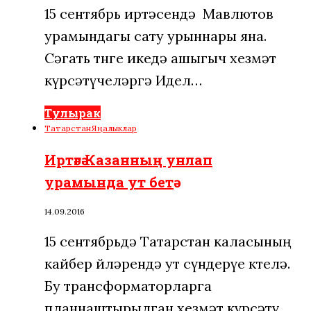
15 сентябрь иртәсендә Мавлютов
урамындагы сату урыннары яна.
Сәгать төнге икедә ашыгыч хезмәт
күрсәтүчеләргә Идел…
Тулырак
Татарстан
Яңалыклар
Иртәгә Казанның унлап
урамында ут бетә
14.09.2016
15 сентябрьдә Татарстан каласының
кайбер өйләрендә ут сүндерүе көтелә.
Бу трансформаторларга
планнаштырылган хезмәт күрсәтү