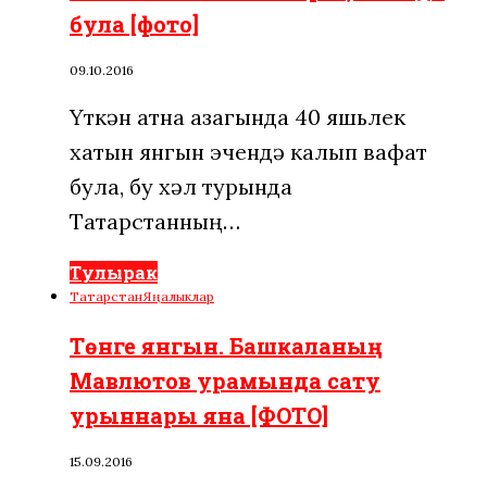
була [фото]
09.10.2016
Үткән атна азагында 40 яшьлек
хатын янгын эчендә калып вафат
була, бу хәл турында
Татарстанның…
Тулырак
Татарстан
Яңалыклар
Төнге янгын. Башкаланың
Мавлютов урамында сату
урыннары яна [ФОТО]
15.09.2016