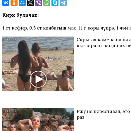
Кирәк булачак:
1 ст кефир, 0,5 ст көнбагыш мае, 11 г коры чүпрә, 1 чә
Скрытая камера на пл
вытворяют, когда их не
Ржу не переставая, эт
раз