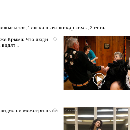
й кашыгы тоз, 1 аш кашыгы шикәр комы, 3 ст он.
яже Крыма: Что люди
i
 видят...
о видео пересмотришь не
i