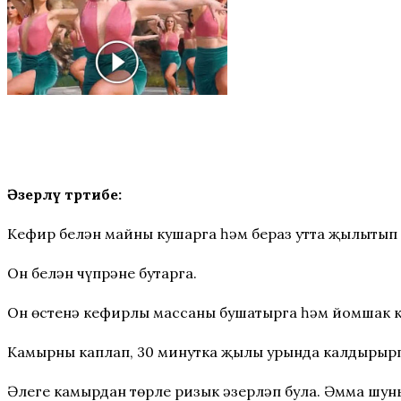
Әзерләү тәртибе:
Кефир белән майны кушарга һәм бераз утта җылытып 
Он белән чүпрәне бутарга.
Он өстенә кефирлы массаны бушатырга һәм йомшак к
Камырны каплап, 30 минутка җылы урында калдырырг
Әлеге камырдан төрле ризык әзерләп була. Әмма шун