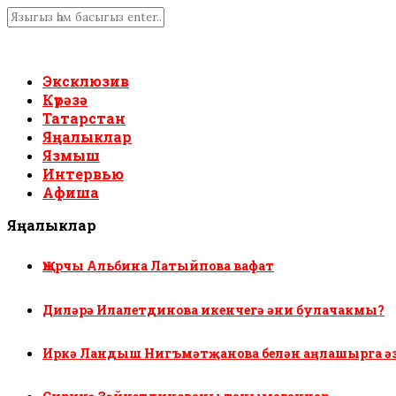
Эксклюзив
Күрәзә
Татарстан
Яңалыклар
Язмыш
Интервью
Афиша
Яңалыклар
Җырчы Альбина Латыйпова вафат
Диләрә Илалетдинова икенчегә әни булачакмы?
Иркә Ландыш Нигъмәтҗанова белән аңлашырга ә