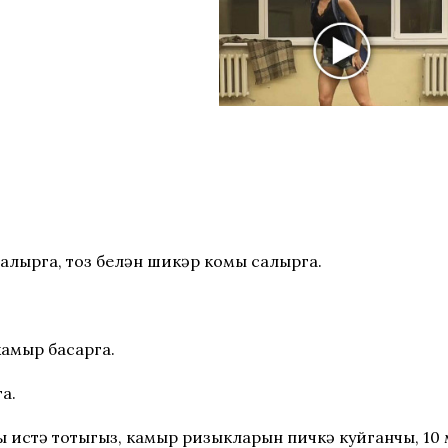
алырга, тоз белән шикәр комы салырга.
амыр басарга.
а.
ы истә тотыгыз, камыр ризыкларын пичкә куйганчы, 10