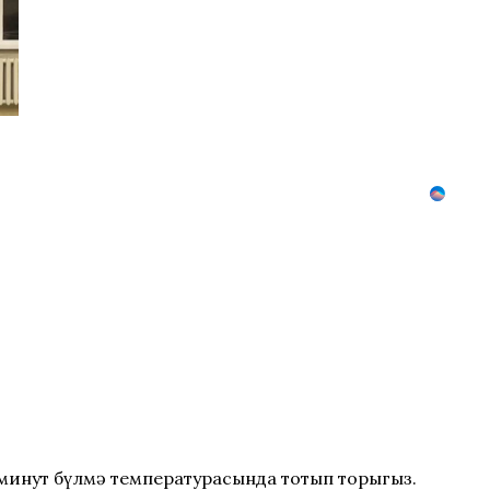
 минут бүлмә температурасында тотып торыгыз.