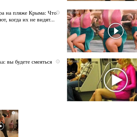
ра на пляже Крыма: Что
i
т, когда их не видят...
а: вы будете смеяться
i
i