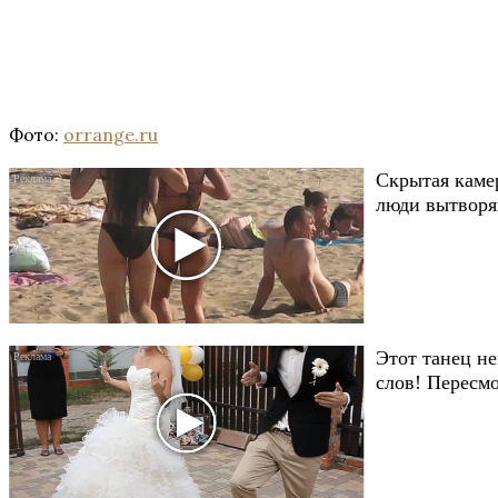
Фото:
orrange.ru
Скрытая каме
люди вытворяю
Этот танец не
слов! Пересмо