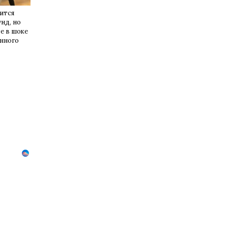
ится
унд, но
е в шоке
енного