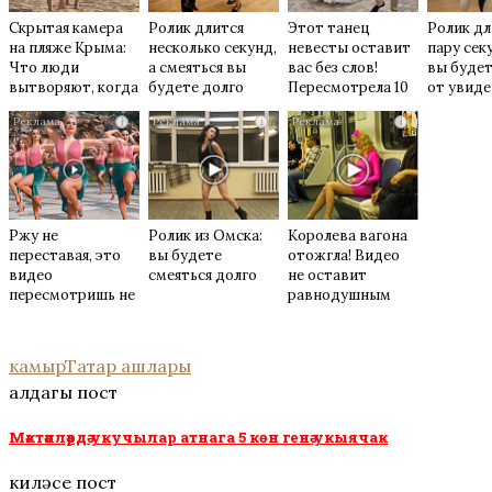
Скрытая камера
Ролик длится
Этот танец
Ролик дл
на пляже Крыма:
несколько секунд,
невесты оставит
пару сек
Что люди
а смеяться вы
вас без слов!
вы будет
вытворяют, когда
будете долго
Пересмотрела 10
от увид
их не видят...
раз
i
i
i
Ржу не
Ролик из Омска:
Королева вагона
переставая, это
вы будете
отожгла! Видео
видео
смеяться долго
не оставит
пересмотришь не
равнодушным
раз
камыр
Татар ашлары
алдагы пост
Мәктәпләрдә укучылар атнага 5 көн генә укыячак
киләсе пост