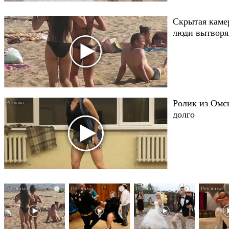
Скрытая каме
люди вытворяю
Ролик из Омск
долго
i
i
i