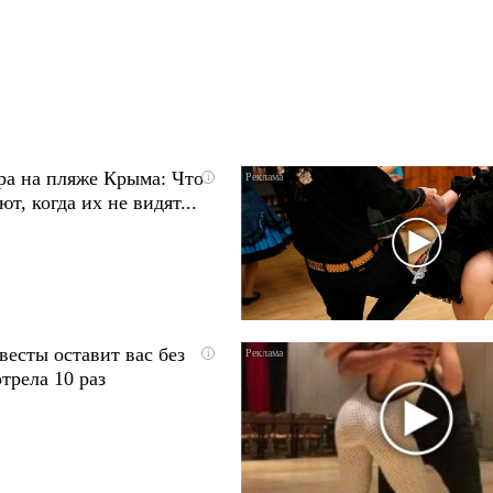
ра на пляже Крыма: Что
i
т, когда их не видят...
весты оставит вас без
i
трела 10 раз