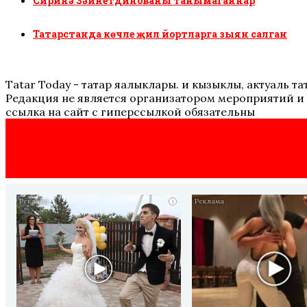
Сиринә Зәйнетдинованы танымаганнар
Татарстанда көчле җил йортларга зыян салган
Tatar Today - татар яңалыклары. иң кызыклы, актуаль
Редакция не является организатором мероприятий и 
ссылка на сайт с гиперссылкой обязательны
i