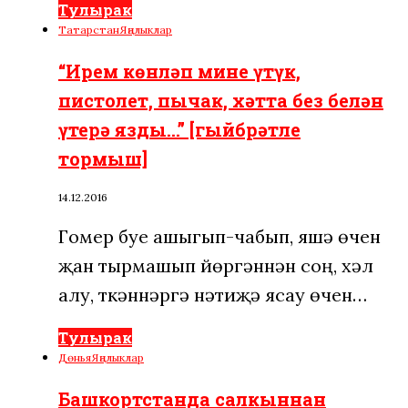
Тулырак
Татарстан
Яңалыклар
“Ирем көнләп мине үтүк,
пистолет, пычак, хәтта без белән
үтерә язды…” [гыйбрәтле
тормыш]
14.12.2016
Гомер буе ашыгып-чабып, яшәү өчен
җан тырмашып йөргәннән соң, хәл
алу, үткәннәргә нәтиҗә ясау өчен…
Тулырак
Дөнья
Яңалыклар
Башкортстанда салкыннан