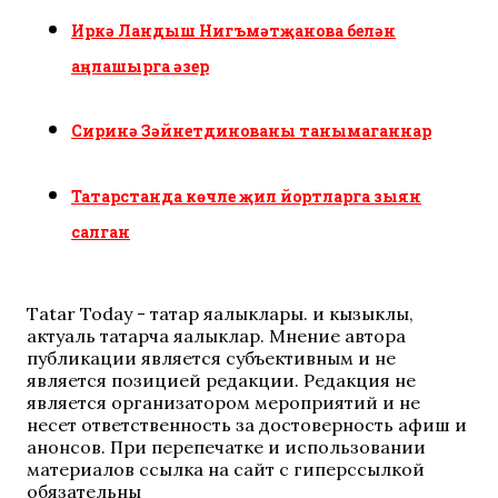
Иркә Ландыш Нигъмәтҗанова белән
аңлашырга әзер
Сиринә Зәйнетдинованы танымаганнар
Татарстанда көчле җил йортларга зыян
салган
Tatar Today - татар яңалыклары. иң кызыклы,
актуаль татарча яңалыклар. Мнение автора
публикации является субъективным и не
является позицией редакции. Редакция не
является организатором мероприятий и не
несет ответственность за достоверность афиш и
анонсов. При перепечатке и использовании
материалов ссылка на сайт с гиперссылкой
обязательны