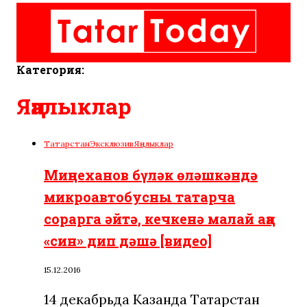
Категория:
Яңалыклар
Татарстан
Эксклюзив
Яңалыклар
Миңнеханов бүләк өләшкәндә
микроавтобусны татарча
сорарга әйтә, кечкенә малай аңа
«син» дип дәшә [видео]
15.12.2016
14 декабрьда Казанда Татарстан