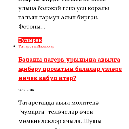
улына бәләкәй генә уен коралы –
тальян гармун алып биргән.
Фотоны…
Тулырак
Татарстан
Яңалыклар
Баланы лагерь урынына авылга
җибәрү проектын балалар үзләре
ничек кабул итәр?
14.12.2016
Татарстанда авыл мохитенә
“чумарга” теләүчеләр өчен
мөмкинлекләр ачыла. Шушы