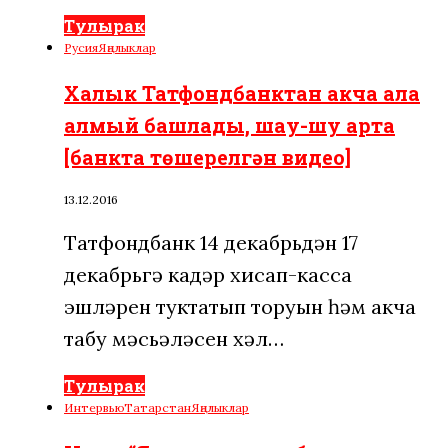
Тулырак
Русия
Яңалыклар
Халык Татфондбанктан акча ала
алмый башлады, шау-шу арта
[банкта төшерелгән видео]
13.12.2016
Татфондбанк 14 декабрьдән 17
декабрьгә кадәр хисап-касса
эшләрен туктатып торуын һәм акча
табу мәсьәләсен хәл…
Тулырак
Интервью
Татарстан
Яңалыклар