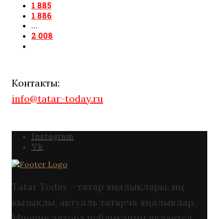
1 885
1 886
…
2 008
Контакты:
info@tatar-today.ru
Instagram
Vk
Tatar Today - татар яңалыклары. иң
кызыклы, актуаль татарча яңалыклар.
Мнение автора публикации является