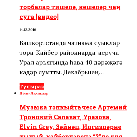
торбалар тишелә, кешеләр чаң
суга [видео]
14.12.2016
Башкортстанда чатнама суыклар
тора. Кайбер районнарда, аеруча
Урал аръягында һава 40 дәрәҗәгә
кадәр суытты. Декабрьнең…
Тулырак
Дөнья
Яңалыклар
Музыка тәнкыйтьчесе Артемий
Троицкий Салават, Уразова,
Elvin Grey, Зәйнәп, Илгизләрне
тыңлый, кайберләренә “2”ле куя