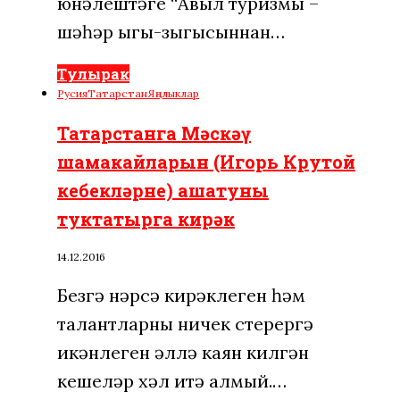
юнәлештәге “Авыл туризмы –
шәһәр ыгы-зыгысыннан…
Тулырак
Русия
Татарстан
Яңалыклар
Татарстанга Мәскәү
шамакайларын (Игорь Крутой
кебекләрне) ашатуны
туктатырга кирәк
14.12.2016
Безгә нәрсә кирәклеген һәм
талантларны ничек үстерергә
икәнлеген әллә каян килгән
кешеләр хәл итә алмый.…