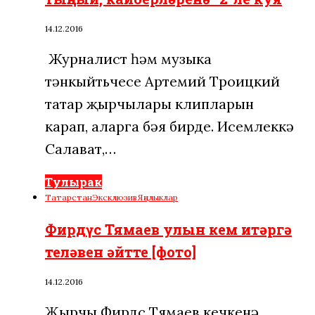
14.12.2016
Журналист һәм музыка
тәнкыйтьчесе Артемий Троицкий
татар җырчылары клипларын
карап, аларга бәя бирде. Исемлеккә
Салават,…
Тулырак
Татарстан
Эксклюзив
Яңалыклар
Фирдүс Тямаев улын кем итәргә
теләвен әйтте [фото]
14.12.2016
Җырчы Фирдүс Тямаев кечкенә