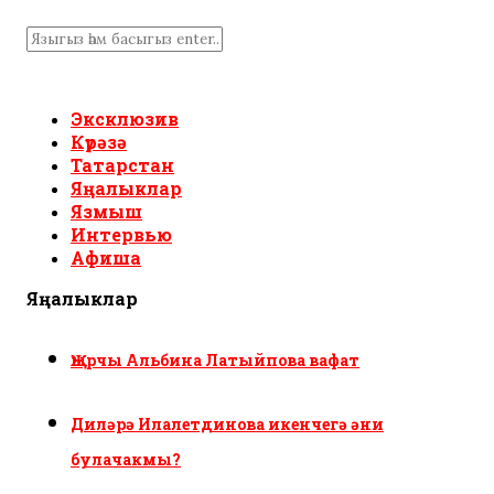
Эксклюзив
Күрәзә
Татарстан
Яңалыклар
Язмыш
Интервью
Афиша
Яңалыклар
Җырчы Альбина Латыйпова вафат
Диләрә Илалетдинова икенчегә әни
булачакмы?