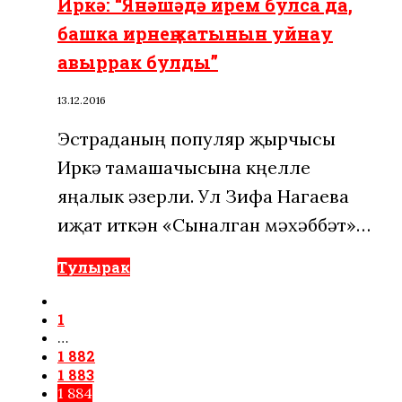
Иркә: “Янәшәдә ирем булса да,
башка ирнең хатынын уйнау
авыррак булды”
13.12.2016
Эстраданың популяр җырчысы
Иркә тамашачысына күңелле
яңалык әзерли. Ул Зифа Нагаева
иҗат иткән «Сыналган мәхәббәт»…
Тулырак
1
…
1 882
1 883
1 884