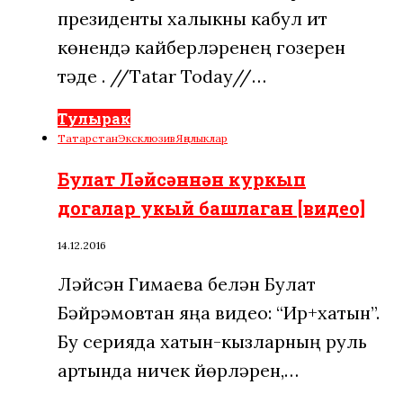
президенты халыкны кабул итү
көнендә кайберләренең гозерен
үтәде . //Tatar Today//…
Тулырак
Татарстан
Эксклюзив
Яңалыклар
Булат Ләйсәннән куркып
догалар укый башлаган [видео]
14.12.2016
Ләйсән Гимаева белән Булат
Бәйрәмовтан яңа видео: “Ир+хатын”.
Бу серияда хатын-кызларның руль
артында ничек йөрүләрен,…