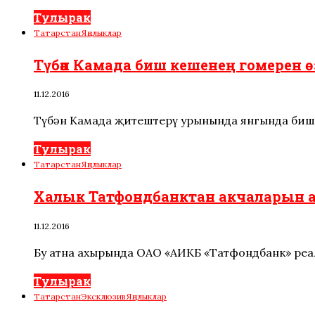
Тулырак
Татарстан
Яңалыклар
Түбән Камада биш кешенең гомерен
11.12.2016
Түбән Камада җитештерү урынында янгында биш 
Тулырак
Татарстан
Яңалыклар
Халык Татфондбанктан акчаларын 
11.12.2016
Бу атна ахырында ОАО «АИКБ «Татфондбанк» ре
Тулырак
Татарстан
Эксклюзив
Яңалыклар