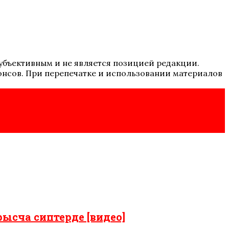
 субъективным и не является позицией редакции.
онсов. При перепечатке и использовании материалов
рысча сиптерде [видео]