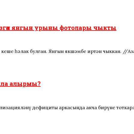
 өзгән янгын урыны фотолары чыкты
кеше һәлак булган. Янгын якшәмбе иртән чыккан. //А
ала алырмы?
ализацияләнү дефициты аркасында акча бирүне тоткар