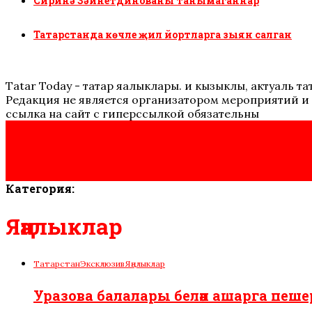
Сиринә Зәйнетдинованы танымаганнар
Татарстанда көчле җил йортларга зыян салган
Tatar Today - татар яңалыклары. иң кызыклы, актуаль
Редакция не является организатором мероприятий и 
ссылка на сайт с гиперссылкой обязательны
Категория:
Яңалыклар
Татарстан
Эксклюзив
Яңалыклар
Уразова балалары белән ашарга пеше