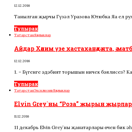
12.12.2016
Танылган җырчы Гүзәл Уразова Ютюбка Яңа ел ру
Тулырак
Татарстан
Яңалыклар
Айдар Хәлим үзе хастаханәдә ята, ә мат
12.12.2016
1. – Бүгенге әдәбият торышын ничек бәялисез? К
Тулырак
Татарстан
Эксклюзив
Яңалыклар
Elvin Grey`ны “Роза” җырын җырларга н
11.12.2016
11 декабрь Elvin Grey`ның җанатарлары өчен бик