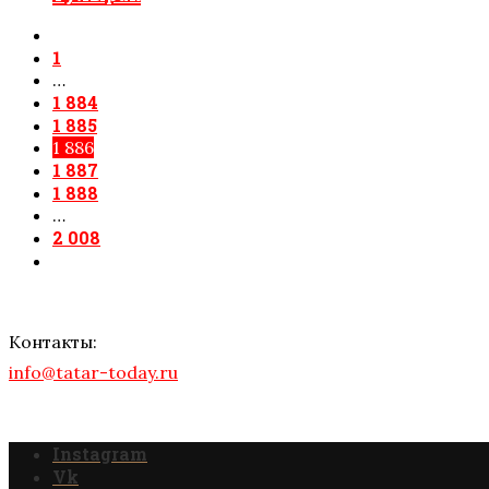
1
…
1 884
1 885
1 886
1 887
1 888
…
2 008
Контакты:
info@tatar-today.ru
Instagram
Vk