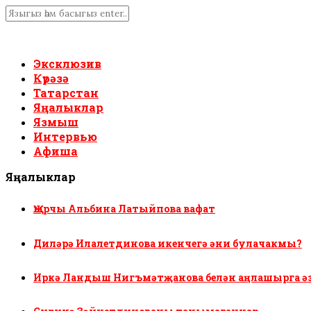
Эксклюзив
Күрәзә
Татарстан
Яңалыклар
Язмыш
Интервью
Афиша
Яңалыклар
Җырчы Альбина Латыйпова вафат
Диләрә Илалетдинова икенчегә әни булачакмы?
Иркә Ландыш Нигъмәтҗанова белән аңлашырга ә