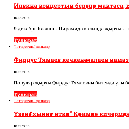
Илвина концертын берәүләр мактаса, и
10.12.2016
9 декабрь Казанның Пирамида залында җырчы Ил
Тулырак
Татарстан
Яңалыклар
Фирдүс Тямаев кечкенә малаен намазга
10.12.2016
Популяр җырчы Фирдүс Тямаевның битендә улы бе
Тулырак
Татарстан
Яңалыклар
Үзенә “хыянәт иткән” Кәримәне кичермәд
10.12.2016