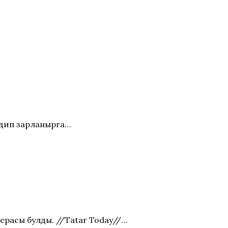
, дип зарланырга…
ьерасы булды. //Tatar Today//…