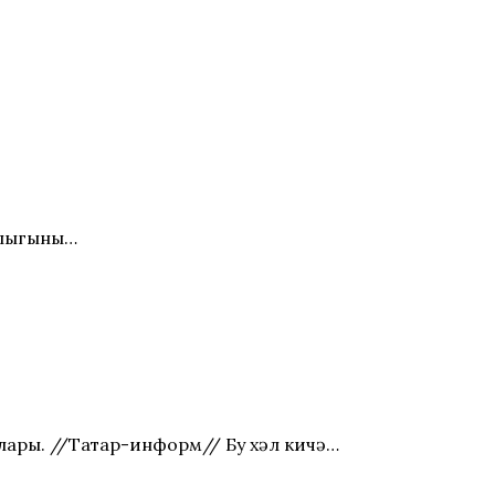
лыгының…
лары. //Татар-информ// Бу хәл кичә…