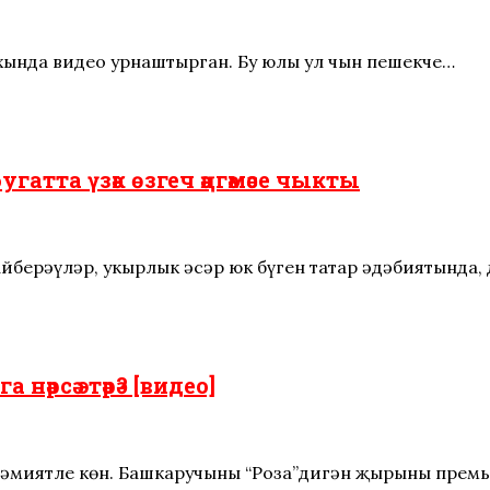
хында видео урнаштырган. Бу юлы ул чын пешекче…
бугатта үзәк өзгеч әңгәмәсе чыкты
айберәүләр, укыр­лык әсәр юк бүген татар әдәбиятында
әрсә этәрә? [видео]
 әһәмиятле көн. Башкаручының “Роза”дигән җырының прем