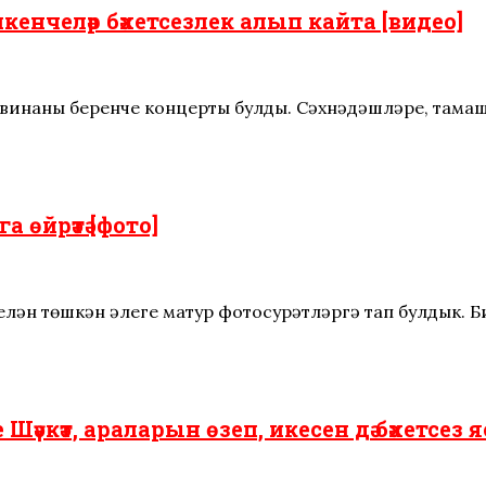
кенчеләр бәхетсезлек алып кайта [видео]
винаның беренче концерты булды. Сәхнәдәшләре, там
 өйрәтә [фото]
лән төшкән әлеге матур фотосурәтләргә тап булдык. 
е Шәүкәт, араларын өзеп, икесен дә бәхетсез 