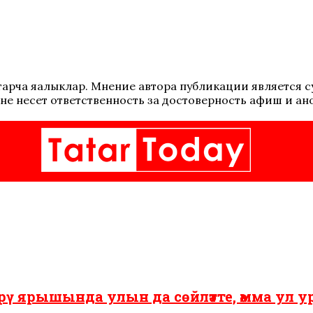
 татарча яңалыклар. Мнение автора публикации является
не несет ответственность за достоверность афиш и ан
рү ярышында улын да сөйләтте, әмма ул у