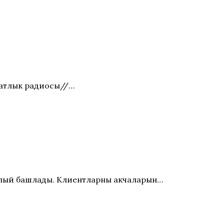
затлык радиосы//…
лый башлады. Клиентларның акчаларын…