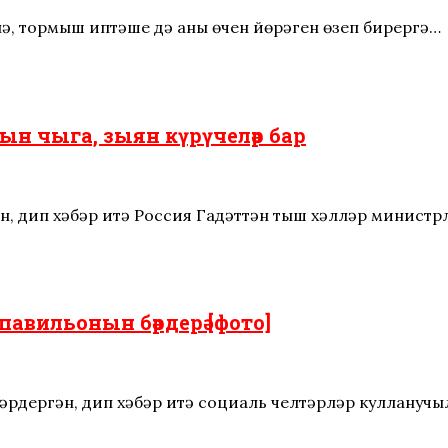
лә, тормыш иптәше дә аның өчен йөрәген өзеп бирергә…
н чыга, зыян күрүчеләр бар
н, дип хәбәр итә Россия Гадәттән тыш хәлләр министр
авильонын бәрдерә [фото]
рдергән, дип хәбәр итә социаль челтәрләр кулланучы