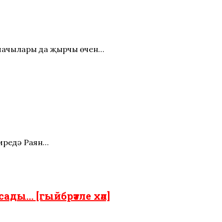
ашачылары да җырчы өчен…
Биредә Раян…
ясады… [гыйбрәтле хәл]