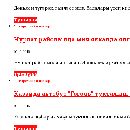
Дөньясы түгәрәк, гаиләсе нык, балалары үсеп ки
Тулырак
Татарстан
Яңалыклар
Нурлат районында мич якканда янгы
10.12.2016
Нурлат районында янгында 54 яшьлек ир-ат үлгә
Тулырак
Татарстан
Яңалыклар
Казанда автобус “Гоголь” тукталыш п
10.12.2016
Казанда шәһәр автобусы тукталыш павильонын бә
Тулырак