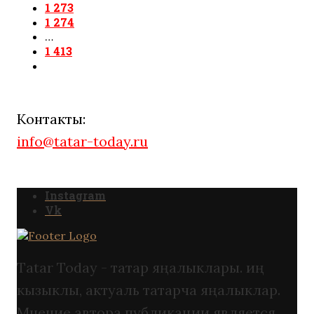
1 273
1 274
…
1 413
Контакты:
info@tatar-today.ru
Instagram
Vk
Tatar Today - татар яңалыклары. иң
кызыклы, актуаль татарча яңалыклар.
Мнение автора публикации является