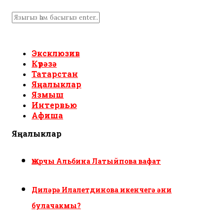
Эксклюзив
Күрәзә
Татарстан
Яңалыклар
Язмыш
Интервью
Афиша
Яңалыклар
Җырчы Альбина Латыйпова вафат
Диләрә Илалетдинова икенчегә әни
булачакмы?