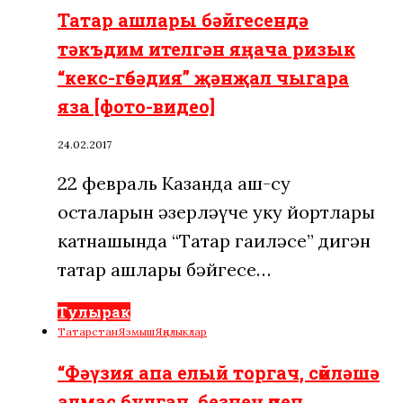
Татар ашлары бәйгесендә
тәкъдим ителгән яңача ризык
“кекс-гөбәдия” җәнҗал чыгара
яза [фото-видео]
24.02.2017
22 февраль Казанда аш-су
осталарын әзерләүче уку йортлары
катнашында “Татар гаиләсе” дигән
татар ашлары бәйгесе…
Тулырак
Татарстан
Язмыш
Яңалыклар
“Фәүзия апа елый торгач, сөйләшә
алмас булган, безнең өчен