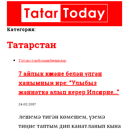
Категория:
Татарстан
Татарстан
Язмыш
Яңалыклар
7 айлык көмәне белән үлгән
ханымның ире: “Улыбыз
җәннәткә алып керер Илсөярне…”
24.02.2017
Өлешемә тигән көмешем, үземә
тиңне таптым дип канатланып кына