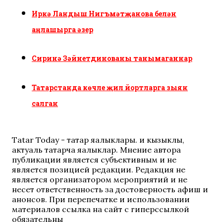
Иркә Ландыш Нигъмәтҗанова белән
аңлашырга әзер
Сиринә Зәйнетдинованы танымаганнар
Татарстанда көчле җил йортларга зыян
салган
Tatar Today - татар яңалыклары. иң кызыклы,
актуаль татарча яңалыклар. Мнение автора
публикации является субъективным и не
является позицией редакции. Редакция не
является организатором мероприятий и не
несет ответственность за достоверность афиш и
анонсов. При перепечатке и использовании
материалов ссылка на сайт с гиперссылкой
обязательны