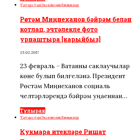
Татарстан
Эксклюзив
Яңалыклар
Рөстәм Миңнеханов бәйрәм белән
котлап, эчтәлекле фото
урнаштыра [карыйбыз]
23.02.2017
23 февраль – Ватанны саклаучылар
көне булып билгеләнә. Президент
Рөстәм Миңнеханов социаль
челтәрләрендә бәйрәм уңаеннан…
Тулырак
Татарстан
Эксклюзив
Яңалыклар
Кукмара итекләре Ришат