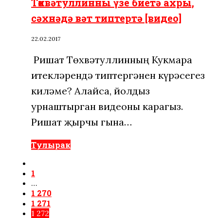
Төхвәтуллинны үзе биетә ахры,
сәхнәдә вәт типтертә [видео]
22.02.2017
Ришат Төхвәтуллинның Кукмара
итекләрендә типтергәнен күрәсегез
киләме? Алайса, йолдыз
урнаштырган видеоны карагыз.
Ришат җырчы гына…
Тулырак
1
…
1 270
1 271
1 272