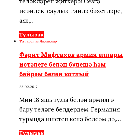
теләкләрен җиткерә! Сезгә
исәнлек-саулык, гаилә бәхетләре,
аяз,…
Тулырак
Татарстан
Яңалыклар
Фәрит Мифтахов армия еллары
истәлеге белән бүлешә һәм
бәйрәм белән котлый
23.02.2017
Мин 18 яшь тулы белән армиягә
бару теләге белдердем. Германия
турында ишетеп кенә белсәм дә,…
Тулырак