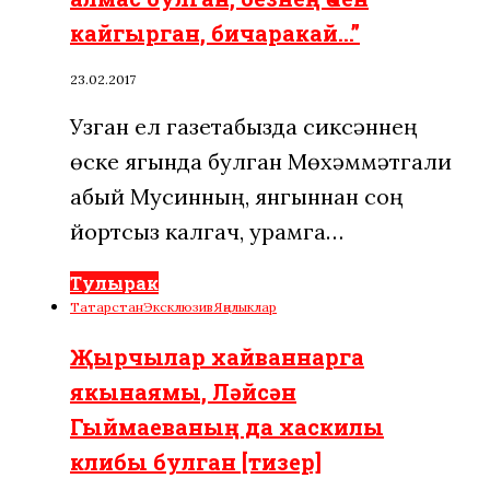
кайгырган, бичаракай…”
23.02.2017
Узган ел газетабызда сиксәннең
өске ягында булган Мөхәммәтгали
абый Мусинның, янгыннан соң
йортсыз калгач, урамга…
Тулырак
Татарстан
Эксклюзив
Яңалыклар
Җырчылар хайваннарга
якынаямы, Ләйсән
Гыймаеваның да хаскилы
клибы булган [тизер]