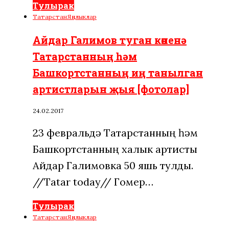
Тулырак
Татарстан
Яңалыклар
Айдар Галимов туган көненә
Татарстанның һәм
Башкортстанның иң танылган
артистларын җыя [фотолар]
24.02.2017
23 февральдә Татарстанның һәм
Башкортстанның халык артисты
Айдар Галимовка 50 яшь тулды.
//Tatar today// Гомер…
Тулырак
Татарстан
Яңалыклар