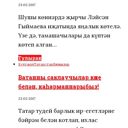
23.02.2017
Шушы көннәрдә җырчы Ләйсән
Гыймаева иҗатында яңалык көтелә.
Үзе дә, тамашачылары да күптән
көтеп алган…
Тулырак
Күчтәнәч
Татарстан
Яңалыклар
Ватанны саклаучылар көне
белән, каһарманнарыбыз!
23.02.2017
Татар тудей барлык ир-егетләрне
бәйрәм белән котлап, ихлас