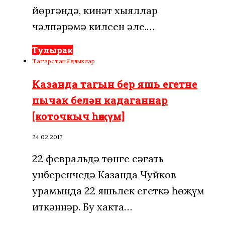
йөргәндә, кинәт хыяллар
чәлпәрәмә килсен әле.…
Тулырак
Татарстан
Яңалыклар
Казанда тагын бер яшь егетне
пычак белән кадаганнар
[коточкыч һөҗүм]
24.02.2017
22 февральдә төнге сәгать
унберенчедә Казанда Чуйков
урамында 22 яшьлек егеткә һөҗүм
иткәннәр. Бу хакта…