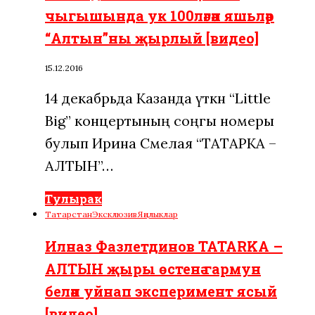
чыгышында ук 100ләгән яшьләр
“Алтын”ны җырлый [видео]
15.12.2016
14 декабрьда Казанда үткән “Little
Big” концертының соңгы номеры
булып Ирина Смелая “ТАТАРКА –
АЛТЫН”…
Тулырак
Татарстан
Эксклюзив
Яңалыклар
Илназ Фазлетдинов TATARKA –
АЛТЫН җыры өстенә гармун
белән уйнап эксперимент ясый
[видео]