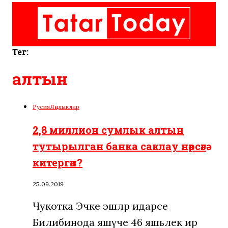
Тег:
алтын
Русия
Яңалыклар
2,8 миллион сумлык алтын
тутырылган банка саклау нәрсәгә
китергән?
25.09.2019
Чукотка Эчке эшләр идарәсе
Билибинода яшәүче 46 яшьлек ир