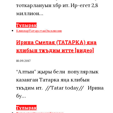
тоткарлануын хәбәр итә. Ир-егет 2,8
миллион…
Тулырак
Клиплар
Татарстан
Эксклюзив
Ирина Смелая (ТАТАРКА) яңа
клибын тәкъдим итте [видео]
18.09.2017
“Алтын” җыры белән популярлык
казанган Татарка яңа клибын
тәкъдим итә. //Tatar today// Ирина
бу…
Тулырак