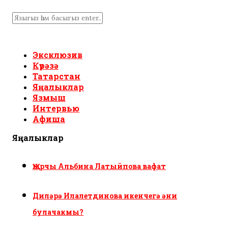
Эксклюзив
Күрәзә
Татарстан
Яңалыклар
Язмыш
Интервью
Афиша
Яңалыклар
Җырчы Альбина Латыйпова вафат
Диләрә Илалетдинова икенчегә әни
булачакмы?