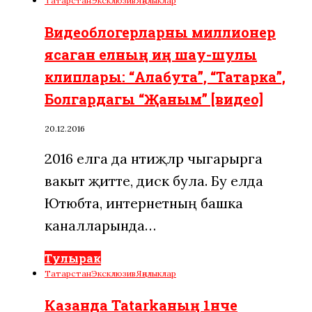
Татарстан
Эксклюзив
Яңалыклар
Видеоблогерларны миллионер
ясаган елның иң шау-шулы
клиплары: “Алабута”, “Татарка”,
Болгардагы “Җаным” [видео]
20.12.2016
2016 елга да нәтиҗәләр чыгарырга
вакыт җитте, дисәк була. Бу елда
Ютюбта, интернетның башка
каналларында…
Тулырак
Татарстан
Эксклюзив
Яңалыклар
Казанда Tatarkaның 1нче