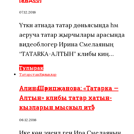
07.12.2016
Үткән атнада татар дөньясында һәм
аеруча татар җырчылары арасында
видеоблогер Ирина Смелаяның
“TATARKA-АЛТЫН” клибы киң…
Тулырак
Татарстан
Яңалыклар
Алинә Шәрипҗанова: «Татарка —
Алтын» клибы татар хатын-
кызларын мыскыл итә”
06.12.2016
Ике көн эчендә генә Ира Смелаяның