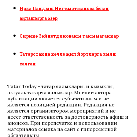
Иркә Ландыш Нигъмәтҗанова белән
аңлашырга әзер
Сиринә Зәйнетдинованы танымаганнар
Татарстанда көчле җил йортларга зыян
салган
Tatar Today - татар яңалыклары. иң кызыклы,
актуаль татарча яңалыклар. Мнение автора
публикации является субъективным и не
является позицией редакции. Редакция не
является организатором мероприятий и не
несет ответственность за достоверность афиш и
анонсов. При перепечатке и использовании
материалов ссылка на сайт с гиперссылкой
обязательны