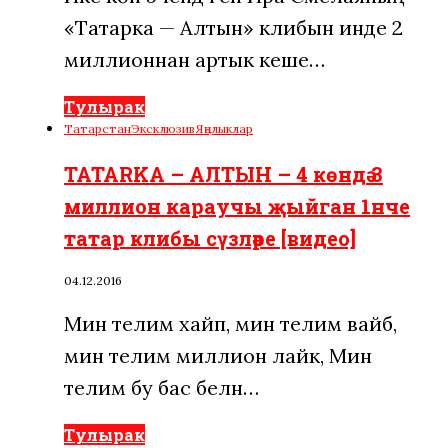
«Татарка — Алтын» клибын инде 2
миллионнан артык кеше…
Тулырак
Татарстан
Эксклюзив
Яңалыклар
TATARKA – АЛТЫН – 4 көндә 3
миллион караучы җыйган 1нче
татар клибы сүзләре [видео]
04.12.2016
Мин телим хайп, мин телим вайб,
мин телим миллион лайк, Мин
телим бу бас белән…
Тулырак