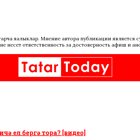
 татарча яңалыклар. Мнение автора публикации является
не несет ответственность за достоверность афиш и ан
чә ел бергә тора? [видео]