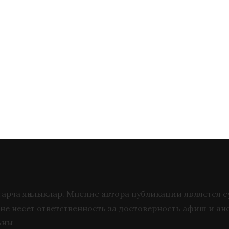
 татарча яңалыклар. Мнение автора публикации является
не несет ответственность за достоверность афиш и ан
ьны