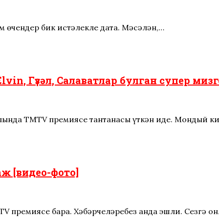
ем өчендер бик истәлекле дата. Мәсәлән,…
vin, Гүзәл, Салаватлар булган супер мизг
залында TMTV премиясе тантанасы үткән иде. Мондый к
ж [видео-фото]
TV премиясе бара. Хәбәрчеләребез анда эшли. Сезгә о