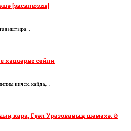
өшә [эксклюзив]
в таныштыра…
е хәлләрне сөйли
липны ничек, кайда,…
ң кара, Гүзәл Уразованың шәмәхә. Ә