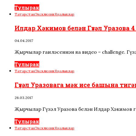
Тулырак
Татарстан
Эксклюзив
Яңалыклар
Илдар Хәкимов белән Гүзәл Уразова 4
04.04.2017
Җырчылар гаиләсеннән яңа видео – challenge. Гүз
Тулырак
Татарстан
Эксклюзив
Яңалыклар
Гүзәл Уразовага мәк исе башына тиг
26.03.2017
Җырчылар Гүзәл Уразова белән Илдар Хәкимов г
Тулырак
Татарстан
Эксклюзив
Яңалыклар