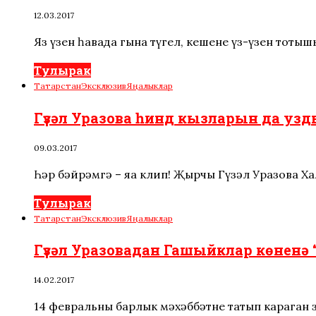
12.03.2017
Яз үзен һавада гына түгел, кешенең үз-үзен тот
Тулырак
Татарстан
Эксклюзив
Яңалыклар
Гүзәл Уразова һинд кызларын да узд
09.03.2017
Һәр бәйрәмгә – яңа клип! Җырчы Гүзәл Уразова Х
Тулырак
Татарстан
Эксклюзив
Яңалыклар
Гүзәл Уразовадан Гашыйклар көненә 
14.02.2017
14 февральны барлык мәхәббәтне татып караган з