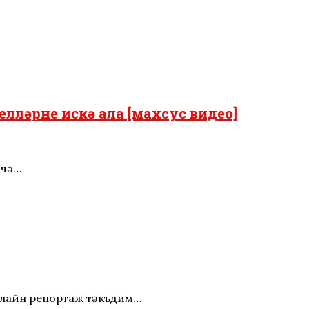
елләрне искә ала [махсус видео]
ичә…
нлайн репортаж тәкъдим…