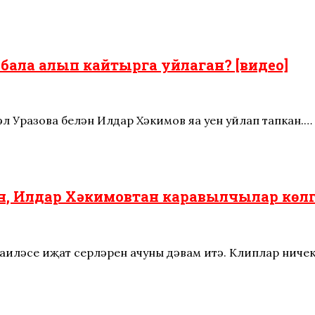
 бала алып кайтырга уйлаган? [видео]
әл Уразова белән Илдар Хәкимов яңа уен уйлап тапкан.…
ән, Илдар Хәкимовтан каравылчылар көлг
аиләсе иҗат серләрен ачуны дәвам итә. Клиплар ниче