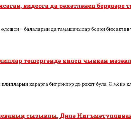
саган, видеога да рәхәтләнеп берүзләре т
 өлешен – балаларын да тамашачылар белән бик акти
клиплар төшергәндә килеп чыккан мәзәкл
 клипларын карарга бигрәкләр дә рәхәт була. Ә менә к
иеваның сызыклы, Дилә Нигъмәтуллинаны