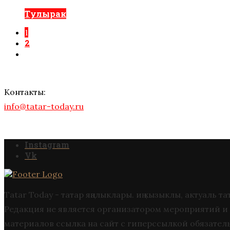
Тулырак
1
2
Контакты:
info@tatar-today.ru
Instagram
Vk
Tatar Today - татар яңалыклары. иң кызыклы, актуаль
Редакция не является организатором мероприятий и 
материалов ссылка на сайт с гиперссылкой обязател