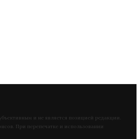
 субъективным и не является позицией редакции.
онсов. При перепечатке и использовании