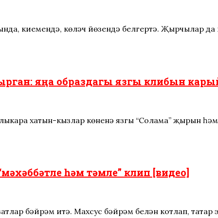
ышында, киемендә, көләч йөзендә белгертә. Җырчылар да
ырган: яңа образдагы язгы клибын карый
алыкара хатын-кызлар көненә язгы “Соңлама” җырын һә
“мәхәббәтле һәм тәмле” клип [видео]
атлар бәйрәм итә. Махсус бәйрәм белән котлап, татар 