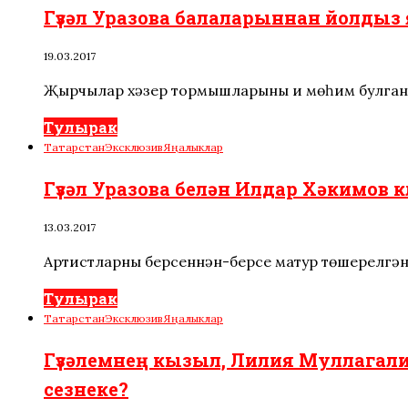
Гүзәл Уразова балаларыннан йолдыз я
19.03.2017
Җырчылар хәзер тормышларының иң мөһим булган
Тулырак
Татарстан
Эксклюзив
Яңалыклар
Гүзәл Уразова белән Илдар Хәкимов 
13.03.2017
Артистларның берсеннән-берсе матур төшерелгән
Тулырак
Татарстан
Эксклюзив
Яңалыклар
Гүзәлемнең кызыл, Лилия Муллагал
сезнеке?