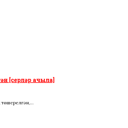
ән [серләр ачыла]
к төшерелгән,…