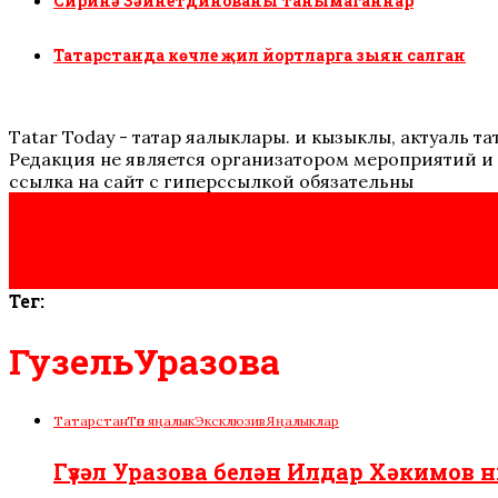
Сиринә Зәйнетдинованы танымаганнар
Татарстанда көчле җил йортларга зыян салган
Tatar Today - татар яңалыклары. иң кызыклы, актуаль
Редакция не является организатором мероприятий и 
ссылка на сайт с гиперссылкой обязательны
Тег:
ГузельУразова
Татарстан
Төп яңалык
Эксклюзив
Яңалыклар
Гүзәл Уразова белән Илдар Хәкимов ни