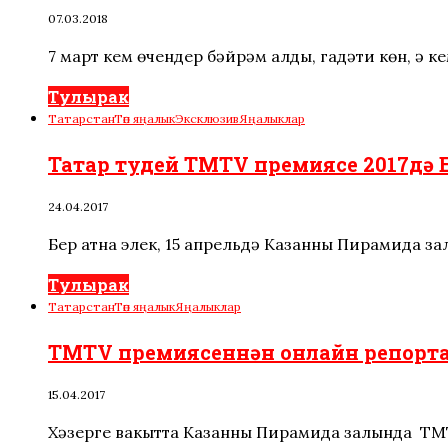
07.03.2018
7 март кем өчендер бәйрәм алды, гадәти көн, ә к
Тулырак
Татарстан
Төп яңалык
Эксклюзив
Яңалыклар
Татар тудей TMTV премиясе 2017дә El
24.04.2017
Бер атна элек, 15 апрельдә Казанның Пирамида 
Тулырак
Татарстан
Төп яңалык
Яңалыклар
TMTV премиясеннән онлайн репорта
15.04.2017
Хәзерге вакытта Казанның Пирамида залында TM