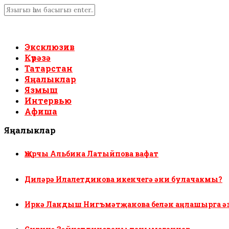
Эксклюзив
Күрәзә
Татарстан
Яңалыклар
Язмыш
Интервью
Афиша
Яңалыклар
Җырчы Альбина Латыйпова вафат
Диләрә Илалетдинова икенчегә әни булачакмы?
Иркә Ландыш Нигъмәтҗанова белән аңлашырга ә