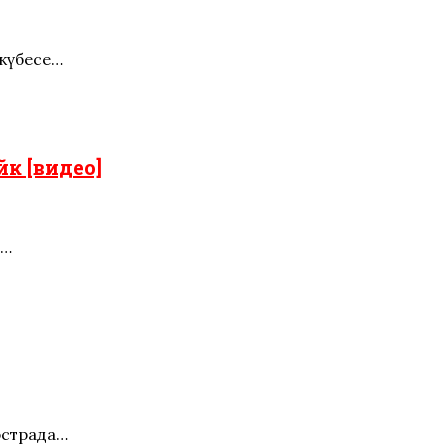
 күбесе…
к [видео]
м…
эстрада…