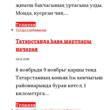
җимеш бакчасының уртасына узды.
Монда, куерган чия,…
Тулырак
Татарстан
Яңалыклар
Татарстанда һава шартлары
начарая
08.11.2019
8 ноябрьдән 9 ноябрьгә каршы төндә
Татарстанның көньяк һәм көнчыгыш
районнарында буран көтелә, 1
километрга…
Тулырак