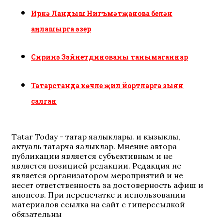
Иркә Ландыш Нигъмәтҗанова белән
аңлашырга әзер
Сиринә Зәйнетдинованы танымаганнар
Татарстанда көчле җил йортларга зыян
салган
Tatar Today - татар яңалыклары. иң кызыклы,
актуаль татарча яңалыклар. Мнение автора
публикации является субъективным и не
является позицией редакции. Редакция не
является организатором мероприятий и не
несет ответственность за достоверность афиш и
анонсов. При перепечатке и использовании
материалов ссылка на сайт с гиперссылкой
обязательны