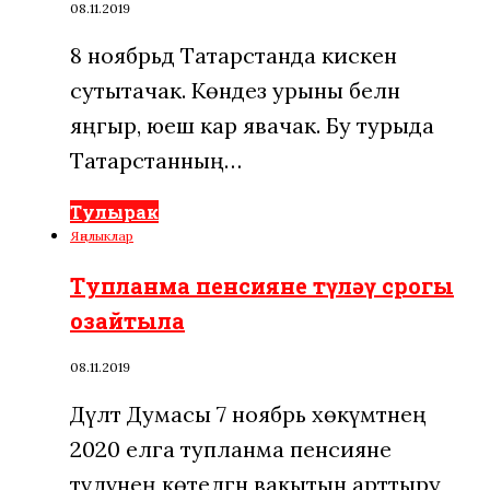
08.11.2019
8 ноябрьдә Татарстанда кискен
сутытачак. Көндез урыны белән
яңгыр, юеш кар явачак. Бу турыда
Татарстанның…
Тулырак
Яңалыклар
Тупланма пенсияне түләү срогы
озайтыла
08.11.2019
Дәүләт Думасы 7 ноябрь хөкүмәтнең
2020 елга тупланма пенсияне
түләүнең көтелгән вакытын арттыру