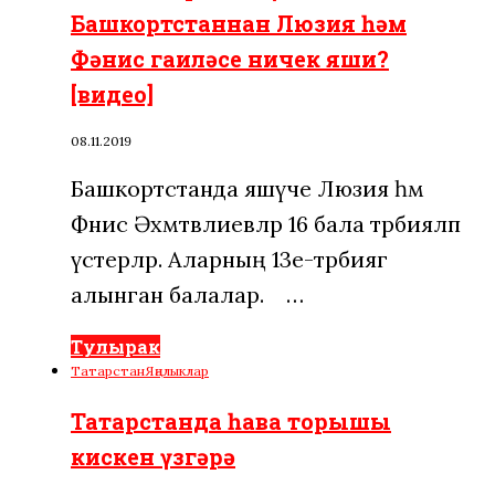
Башкортстаннан Люзия һәм
Фәнис гаиләсе ничек яши?
[видео]
08.11.2019
Башкортстанда яшәүче Люзия һәм
Фәнис Әхмәтвәлиевләр 16 бала тәрбияләп
үстерәләр. Аларның 13е-тәрбиягә
алынган балалар. ⠀…
Тулырак
Татарстан
Яңалыклар
Татарстанда һава торышы
кискен үзгәрә