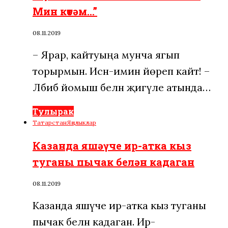
Мин көтәм…”
08.11.2019
– Ярар, кайтуыңа мунча ягып
торырмын. Исән-имин йөреп кайт! –
Ләбибә йомыш белән җигүле атында…
Тулырак
Татарстан
Яңалыклар
Казанда яшәүче ир-атка кыз
туганы пычак белән кадаган
08.11.2019
Казанда яшәүче ир-атка кыз туганы
пычак белән кадаган. Ир-