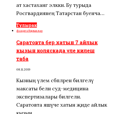
ат хастаханәгә эләккән. Бу турыда
Росгвардиянең Татарстан буенча…
Тулырак
фаҗига
Яңалыклар
Саратовта бер хатын 7 айлык
кызын коляскада үле килеш
таба
08.11.2019
Кызның үлем сәбәпләрен билгеләү
максаты белән суд-медицина
экспертизалары билгеләнә.
Саратовта яшәүче хатын җиде айлык
кызын…