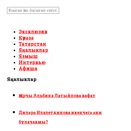
Эксклюзив
Күрәзә
Татарстан
Яңалыклар
Язмыш
Интервью
Афиша
Яңалыклар
Җырчы Альбина Латыйпова вафат
Диләрә Илалетдинова икенчегә әни
булачакмы?