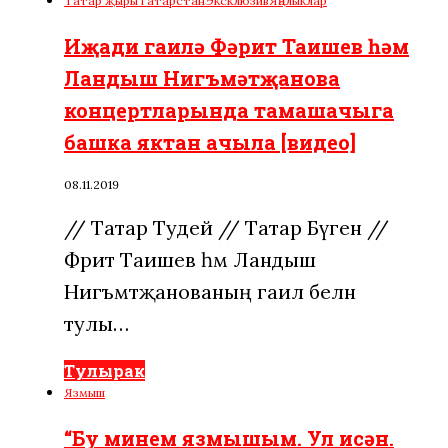
Татар җыры
Татарстан
Эксклюзив
Яңалыклар
Иҗади гаилә Фәрит Таишев һәм
Ландыш Нигъмәтҗанова
концертларында тамашачыга
башка яктан ачыла [видео]
08.11.2019
// Татар Тудей // Татар Бүген //
Фәрит Таишев һәм Ландыш
Нигъмәтҗанованың гаилә белән
тулы…
Тулырак
Язмыш
“Бу минем язмышым. Ул исән.