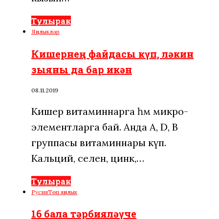
Тулырак
Яңалыклар
Кишернең файдасы күп, ләкин
зыяны да бар икән
08.11.2019
Кишер витаминнарга һәм микро­
элементларга бай. Анда А, D, В
группасы витаминнары күп.
Кальций, селен, цинк,…
Тулырак
Русия
Төп яңалык
16 бала тәрбияләүче