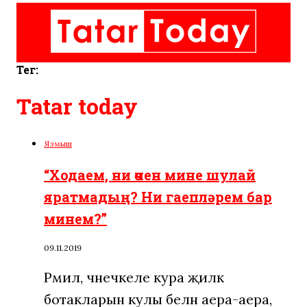
Тег:
Tatar today
Язмыш
“Ходаем, ни өчен мине шулай
яратмадың? Ни гаепләрем бар
минем?”
09.11.2019
Рәмилә, чәнечкеле кура җиләк
ботакларын кулы белән аера-аера,