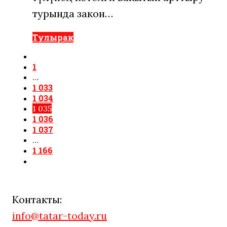
турында закон…
Тулырак
1
…
1 033
1 034
1 035
1 036
1 037
…
1 166
Контакты:
info@tatar-today.ru