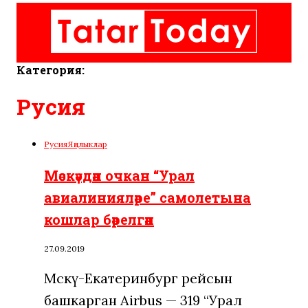
Категория:
Русия
Русия
Яңалыклар
Мәскәүдән очкан “Урал
авиалинияләре” самолетына
кошлар бәрелгән
27.09.2019
Мәскәү-Екатеринбург рейсын
башкарган Airbus — 319 “Урал