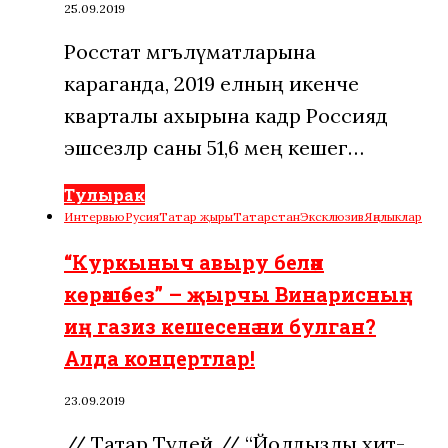
25.09.2019
Росстат мәгълүматларына
караганда, 2019 елның икенче
кварталы ахырына кадәр Россиядә
эшсезләр саны 51,6 мең кешегә…
Тулырак
Интервью
Русия
Татар җыры
Татарстан
Эксклюзив
Яңалыклар
“Куркыныч авыру белән
көрәшәбез” – җырчы Винарисның
иң газиз кешесенә ни булган?
Алда концертлар!
23.09.2019
// Татар Тудей // “Йолдызлы хит-