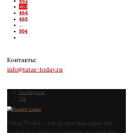
462
463
464
465
…
504
Контакты:
info@tatar-today.ru
Instagram
Vk
Tatar Today - татар яңалыклары. иң
кызыклы, актуаль татарча яңалыклар.