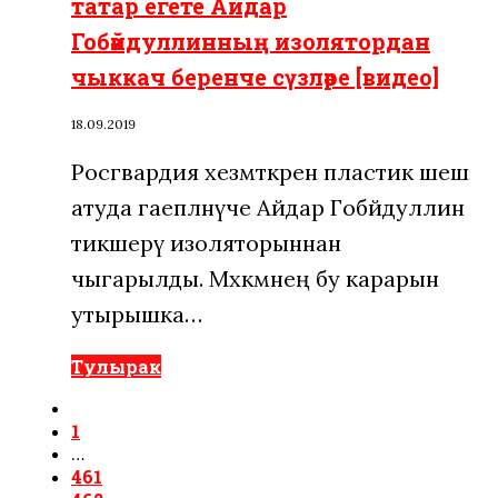
татар егете Айдар
Гобәйдуллинның изолятордан
чыккач беренче сүзләре [видео]
18.09.2019
Росгвардия хезмәткәренә пластик шешә
атуда гаепләнүче Айдар Гобәйдуллин
тикшерү изоляторыннан
чыгарылды. Мәхкәмәнең бу карарын
утырышка…
Тулырак
1
…
461