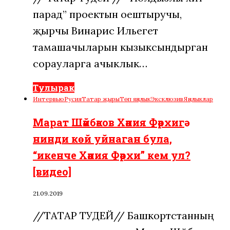
парад” проектын оештыручы,
җырчы Винарис Ильегет
тамашачыларын кызыксындырган
сорауларга ачыклык…
Тулырак
Интервью
Русия
Татар җыры
Төп яңалык
Эксклюзив
Яңалыклар
Марат Шәйбәков Хәния Фәрхигә
нинди көй уйнаган була,
“икенче Хәния Фәрхи” кем ул?
[видео]
21.09.2019
//ТАТАР ТУДЕЙ// Башкортстанның