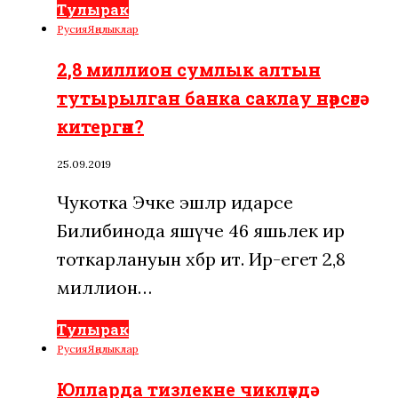
Тулырак
Русия
Яңалыклар
2,8 миллион сумлык алтын
тутырылган банка саклау нәрсәгә
китергән?
25.09.2019
Чукотка Эчке эшләр идарәсе
Билибинода яшәүче 46 яшьлек ир
тоткарлануын хәбәр итә. Ир-егет 2,8
миллион…
Тулырак
Русия
Яңалыклар
Юлларда тизлекне чикләүдә