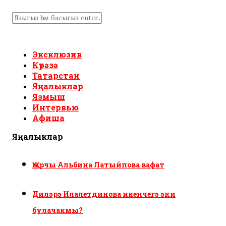
Эксклюзив
Күрәзә
Татарстан
Яңалыклар
Язмыш
Интервью
Афиша
Яңалыклар
Җырчы Альбина Латыйпова вафат
Диләрә Илалетдинова икенчегә әни
булачакмы?