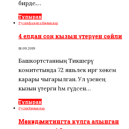
бирде.…
Тулырак
Русия
фаҗига
Яңалыклар
4 елдан соң кызын үтерүен сөйли
18.09.2019
Башкортстанның Тикшерү
комитетында 72 яшьлек иргә хөкем
карары чыгарылган. Ул үзенең
кызын үтергән һәм гәүдәсен…
Тулырак
Русия
Яңалыклар
Мәскәүдә митингта кулга алынган