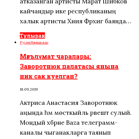
атказанган артисты Марат Шәйбәков
кайчандыр ике республиканың
халык артисты Хәния Фәрхигә баянда…
Тулырак
Русия
Яңалыклар
Мәгълүмат чаралары:
Заворотнюк палатасы янына
ник сак куелган?
18.09.2019
Актриса Анастасия Заворотнюк
аңында һәм мөстәкыйль рәвештә сулый.
Мондый хәбәрне Baza телеграмм-
каналы чыганакларга таянып