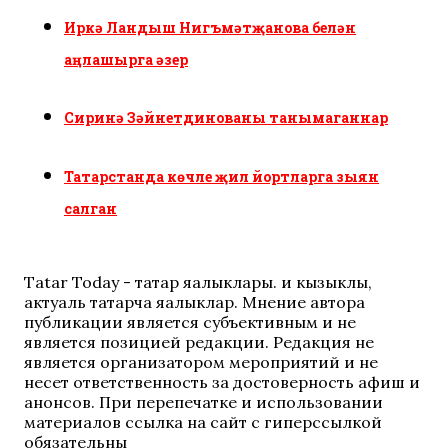
Иркә Ландыш Нигъмәтҗанова белән
аңлашырга әзер
Сиринә Зәйнетдинованы танымаганнар
Татарстанда көчле җил йортларга зыян
салган
Tatar Today - татар яңалыклары. иң кызыклы,
актуаль татарча яңалыклар. Мнение автора
публикации является субъективным и не
является позицией редакции. Редакция не
является организатором мероприятий и не
несет ответственность за достоверность афиш и
анонсов. При перепечатке и использовании
материалов ссылка на сайт с гиперссылкой
обязательны