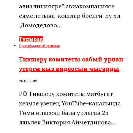
авиалинияләре” авиакомпаниясе
самолетына кошлар бәрелгән. Бу хәл
Домодедово…
Тулырак
Русия
фаҗига
Яңалыклар
Тикшерү комитеты сабый урлап
үтергән кыз видеосын чыгарды
26.09.2019
РФ Тикшерү комитеты матбугат
хезмәте үзенең YouTube-каналында
Төмән өлкәсендә бала урлаган 25
яшьлек Виктория Айметдинова…