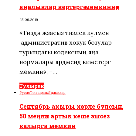
яңалыклар кертергә мөмкиннәр
25.09.2019
«Тиздән җәзасыз тизлек күләмен
административ хокук бозулар
турындагы кодексның яңа
нормалары ярдәмендә киметергә
мөмкин», –…
Тулырак
Русия
Төп яңалык
Яңалыклар
Сентябрь ахыры хәерле булсын,
50 меңнән артык кеше эшсез
калырга мөмкин