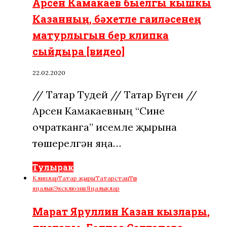
Арсен Камакаев быелгы кышкы
Казанның, бәхетле гаиләсенең
матурлыгын бер клипка
сыйдыра [видео]
22.02.2020
// Татар Тудей // Татар Бүген //
Арсен Камакаевның “Сине
очратканга” исемле җырына
төшерелгән яңа…
Тулырак
Клиплар
Татар җыры
Татарстан
Төп
яңалык
Эксклюзив
Яңалыклар
Марат Яруллин Казан кызлары,