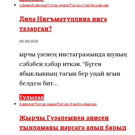
Афиша
Клиплар
Татар җыры
Татарстан
Эксклюзив
Дилә Нигъмәтуллина нигә
тазарган?
05.09.2021
Җырчы үзенең инстаграмында шуның
сәбәбен хәбәр иткән. “Бүген
ябыклыкның тагын бер уңай ягын
белдем бит…
Тулырак
Клиплар
Татар җыры
Татарстан
Яңалыклар
Җырчы Гүзәлемнең әнисен
тыңламавы нәрсәгә алып барып