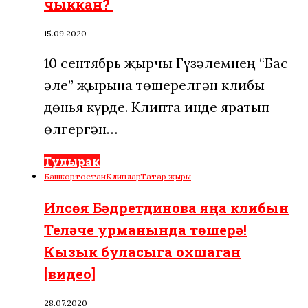
чыккан?
15.09.2020
10 сентябрь җырчы Гүзәлемнең “Бас
әле” җырына төшерелгән клибы
дөнья күрде. Клипта инде яратып
өлгергән…
Тулырак
Башкортостан
Клиплар
Татар җыры
Илсөя Бәдретдинова яңа клибын
Теләче урманында төшерә!
Кызык буласыга охшаган
[видео]
28.07.2020