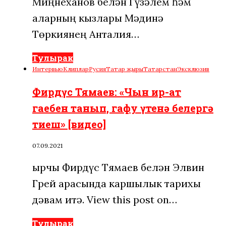
Миңнеханов белән Гүзәлем һәм
аларның кызлары Мәдинә
Төркиянең Анталия…
Тулырак
Интервью
Клиплар
Русия
Татар җыры
Татарстан
Эксклюзив
Фирдүс Тямаев: «Чын ир-ат
гаебен танып, гафу үтенә белергә
тиеш» [видео]
07.09.2021
Җырчы Фирдүс Тямаев белән Элвин
Грей арасында каршылык тарихы
дәвам итә. View this post on…
Тулырак