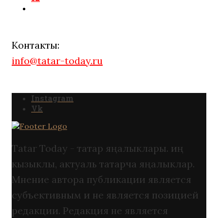
Контакты:
info@tatar-today.ru
Instagram
Vk
Tatar Today - татар яңалыклары. иң
кызыклы, актуаль татарча яңалыклар.
Мнение автора публикации является
субъективным и не является позицией
редакции. Редакция не является