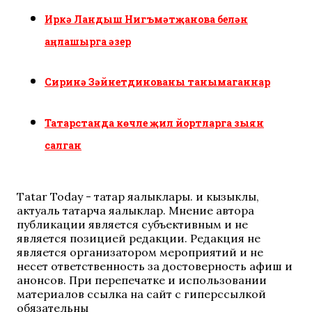
Иркә Ландыш Нигъмәтҗанова белән
аңлашырга әзер
Сиринә Зәйнетдинованы танымаганнар
Татарстанда көчле җил йортларга зыян
салган
Tatar Today - татар яңалыклары. иң кызыклы,
актуаль татарча яңалыклар. Мнение автора
публикации является субъективным и не
является позицией редакции. Редакция не
является организатором мероприятий и не
несет ответственность за достоверность афиш и
анонсов. При перепечатке и использовании
материалов ссылка на сайт с гиперссылкой
обязательны