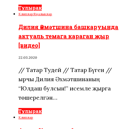
Тулырак
Клиплар
Яңалыклар
Дилия Әхмәтшина башкаруында
актуаль темага караган җыр
[видео]
22.03.2020
// Татар Тудей // Татар Бүген //
Җырчы Дилия Әхмәтшинаның
“Юлдаш булсын!” исемле җырга
төшерелгән…
Тулырак
Клиплар