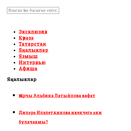
Эксклюзив
Күрәзә
Татарстан
Яңалыклар
Язмыш
Интервью
Афиша
Яңалыклар
Җырчы Альбина Латыйпова вафат
Диләрә Илалетдинова икенчегә әни
булачакмы?