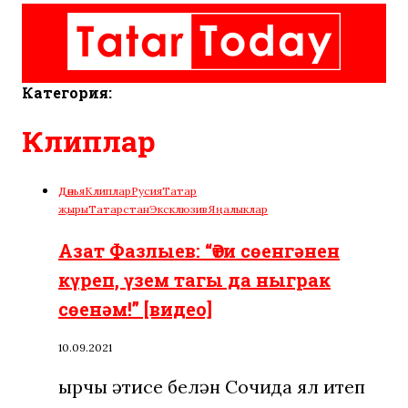
Категория:
Клиплар
Дөнья
Клиплар
Русия
Татар
җыры
Татарстан
Эксклюзив
Яңалыклар
Азат Фазлыев: “Әти сөенгәнен
күреп, үзем тагы да ныграк
сөенәм!” [видео]
10.09.2021
Җырчы әтисе белән Сочида ял итеп