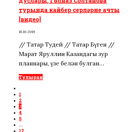
дуслары, Гөлназ Солтанова
турында кайбер серләрне ачты
[видео]
16.10.2019
// Татар Тудей // Татар Бүген //
Марат Яруллин Казандагы зур
планнары, үзе белән булган…
Тулырак
1
2
3
4
5
…
12