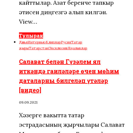
кайттылар. Азат беренче тапкыр
әтисен диңгезгә алып килгән.
View…
Тулырак
Дөнья
Интервью
Клиплар
Русия
Татар
җыры
Татарстан
Эксклюзив
Яңалыклар
Салават белән Гүзәлем ял
иткәндә гаиләләре өчен мөһим
даталарны билгеләп үтәләр
[видео]
09.09.2021
Хәзерге вакытта татар
эстрадасының җырчылары Салават