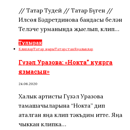
// Татар Тудей // Татар Бүген //
Илсөя Бәдретдинова бандасы белән
Теләче урманында җыелып, клип…
Тулырак
Клиплар
Татар җыры
Татарстан
Яңалыклар
Гүзәл Уразова: «Нокта” куярга
язмасын»
24.06.2020
Халык артисты Гүзәл Уразова
тамашачыларына “Нокта” дип
аталган яңа клип тәкъдим итте. Яңа
чыккан клипка…