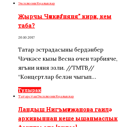
Эксклюзив
Яңалыклар
Җырчы Чәчкәгә “няня” кирәк, кем
таба?
20.10.2017
Татар эстрадасының бердәнбер
Чәчкәсе кызы Весна өчен тәрбияче,
ягъни няня эзли. //ТМТВ//
“Концертлар белән чыгып…
Тулырак
Татарстан
Эксклюзив
Яңалыклар
Ландыш Нигъмәтҗанова гаилә
архивыннан кеше ышанмаслык