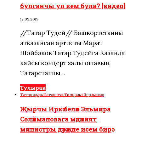
булганчы ул кем була? [видео]
12.09.2019
//Татар Тудей// Башкортстанның
атказанган артисты Марат
Шәйбәков Татар Тудейга Казанда
кайсы концерт залы ошавын,
Татарстанның…
Тулырак
Татар җыры
Татарстан
Төп яңалык
Яңалыклар
Җырчы Иркә белән Эльмира
Сөләймановага мәдәният
министры дәрәҗәле исем бирә