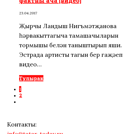
фактны ача [видео]
23.04.2017
Җырчы Ландыш Нигъмәтҗанова
һәрвакыттагыча тамашачыларын
тормышы белән таныштырып яши.
Эстрада артисты тагын бер гаҗәеп
видео…
Тулырак
1
2
Контакты:
info@tatar-today.ru