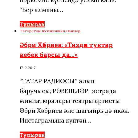
“Бер алманы…
Тулырак
Татарстан
Эксклюзив
Яңалыклар
Әбри Хәбриев: «Тиздән туктар
кебек барсы да…»
17.12.2017
“ТАТАР РАДИОСЫ” алып
баручысы,”РӘВЕШЛӘР” эстрада
миниатюралары театры артисты
Әбри Хәбриев әле шагыйрь дә икән.
Инстаграмына күптән…
Тулырак