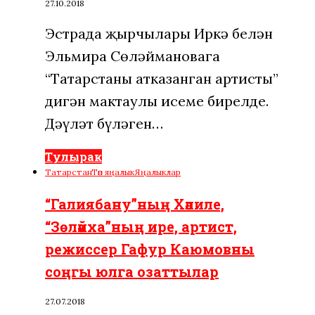
27.10.2018
Эстрада җырчылары Иркә белән
Эльмира Сөләймановага
“Татарстаның атказанган артисты”
дигән мактаулы исеме бирелде.
Дәүләт бүләген…
Тулырак
Татарстан
Төп яңалык
Яңалыклар
“Галиябану”ның Хәлиле,
“Зөләйха”ның ире, артист,
режиссер Гафур Каюмовны
соңгы юлга озаттылар
27.07.2018