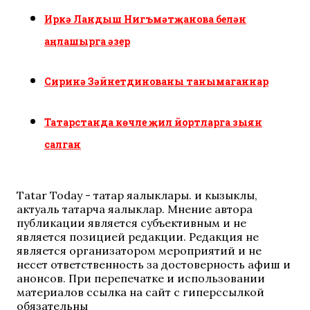
Иркә Ландыш Нигъмәтҗанова белән
аңлашырга әзер
Сиринә Зәйнетдинованы танымаганнар
Татарстанда көчле җил йортларга зыян
салган
Tatar Today - татар яңалыклары. иң кызыклы,
актуаль татарча яңалыклар. Мнение автора
публикации является субъективным и не
является позицией редакции. Редакция не
является организатором мероприятий и не
несет ответственность за достоверность афиш и
анонсов. При перепечатке и использовании
материалов ссылка на сайт с гиперссылкой
обязательны