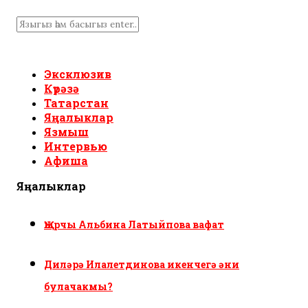
Эксклюзив
Күрәзә
Татарстан
Яңалыклар
Язмыш
Интервью
Афиша
Яңалыклар
Җырчы Альбина Латыйпова вафат
Диләрә Илалетдинова икенчегә әни
булачакмы?