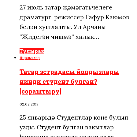
27 июль татар җәмәгатьчелеге
драматург, режиссер Гафур Каюмов
белән хушлашты. Ул Арчаның
“Җидегән чишмә” халык…
Тулырак
Яңалыклар
Татар эстрадасы йолдызлары
нинди студент булган?
[сораштыру]
02.02.2018
25 январьдә Студентлар көне булып
узды. Студент булган вакытлар
һәркемнең күңелендә уелып кала.