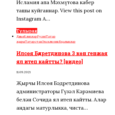
Исламия апа Мәхмүтова кабер
ташы куйганнар. View this post on
Instagram A…
Тулырак
Дөнья
Клиплар
Русия
Татар
җыры
Татарстан
Эксклюзив
Яңалыклар
Илсөя Бәдретдинова 3 көн генә кая
ял итеп кайтты? [видео]
11.09.2021
Җырчы Илсөя Бәдретдинова
администраторы Гүзәл Кәрәмиева
белән Сочида ял итеп кайтты. Алар
андагы матурлыкка, чиста…