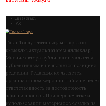
Instagram
Vk
Tatar Today - татар яңалыклары. иң
кызыклы, актуаль татарча яңалыклар.
Мнение автора публикации является
субъективным и не является позицией
редакции. Редакция не является
организатором мероприятий и не несет
ответственность за достоверность
афиш и анонсов. При перепечатке и
использовании материалов ссылка на