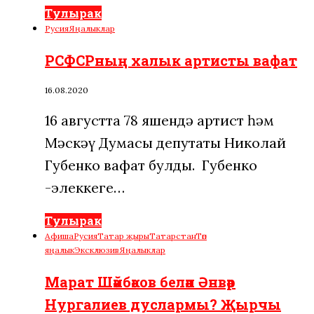
Тулырак
Русия
Яңалыклар
РСФСРның халык артисты вафат
16.08.2020
16 августта 78 яшендә артист һәм
Мәскәү Думасы депутаты Николай
Губенко вафат булды. Губенко
-элеккеге…
Тулырак
Афиша
Русия
Татар җыры
Татарстан
Төп
яңалык
Эксклюзив
Яңалыклар
Марат Шәйбәков белән Әнвәр
Нургалиев дуслармы? Җырчы