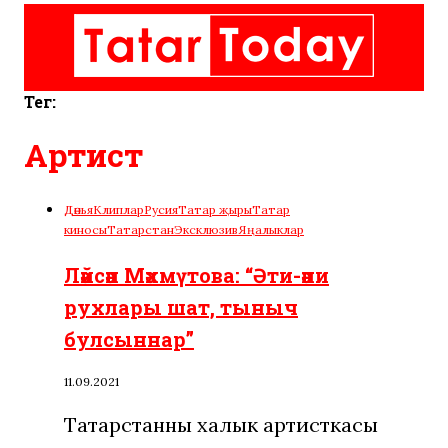
Тег:
Артист
Дөнья
Клиплар
Русия
Татар җыры
Татар
киносы
Татарстан
Эксклюзив
Яңалыклар
Ләйсән Мәхмүтова: “Әти-әни
рухлары шат, тыныч
булсыннар”
11.09.2021
Татарстанның халык артисткасы