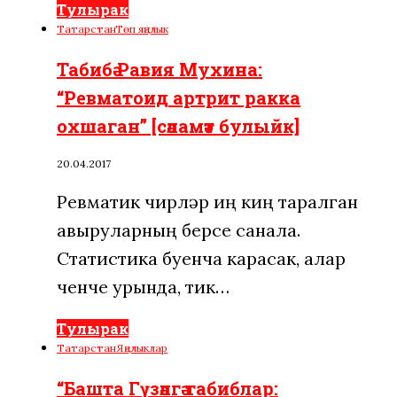
Тулырак
Татарстан
Төп яңалык
Табибә Равия Мухина:
“Ревматоид артрит ракка
охшаган” [сәламәт булыйк]
20.04.2017
Ревматик чирләр иң киң таралган
авыруларның берсе санала.
Статистика буенча карасак, алар
өченче урында, тик…
Тулырак
Татарстан
Яңалыклар
“Башта Гүзәлгә табиблар: