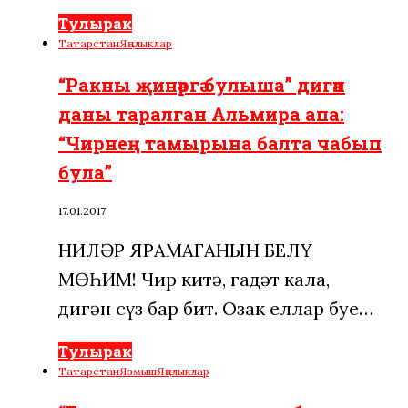
Тулырак
Татарстан
Яңалыклар
“Ракны җинәргә булыша” дигән
даны таралган Альмира апа:
“Чирнең тамырына балта чабып
була”
17.01.2017
НИЛӘР ЯРАМАГАНЫН БЕЛҮ
МӨҺИМ! Чир китә, гадәт кала,
дигән сүз бар бит. Озак еллар буе…
Тулырак
Татарстан
Язмыш
Яңалыклар