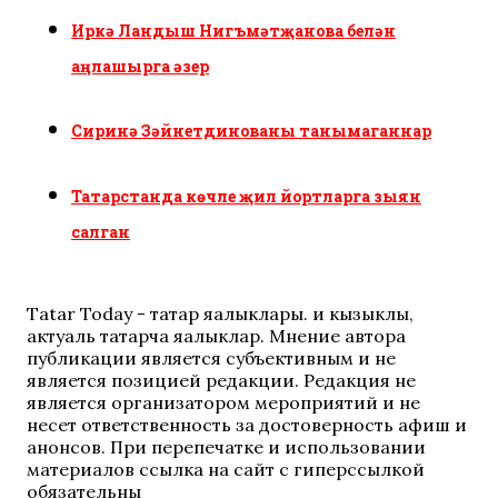
Иркә Ландыш Нигъмәтҗанова белән
аңлашырга әзер
Сиринә Зәйнетдинованы танымаганнар
Татарстанда көчле җил йортларга зыян
салган
Tatar Today - татар яңалыклары. иң кызыклы,
актуаль татарча яңалыклар. Мнение автора
публикации является субъективным и не
является позицией редакции. Редакция не
является организатором мероприятий и не
несет ответственность за достоверность афиш и
анонсов. При перепечатке и использовании
материалов ссылка на сайт с гиперссылкой
обязательны