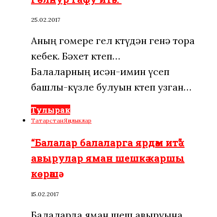
25.02.2017
Аның гомере гел көтүдән генә тора
кебек. Бәхет көтеп…
Балаларның исән-имин үсеп
башлы-күзле булуын көтеп узган…
Тулырак
Татарстан
Яңалыклар
“Балалар балаларга ярдәм итә”:
авырулар яман шешкә каршы
көрәшә
15.02.2017
Балаларда яман шеш авыруына