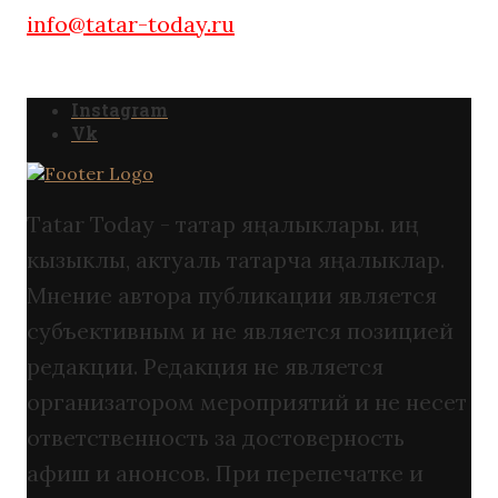
info@tatar-today.ru
Instagram
Vk
Tatar Today - татар яңалыклары. иң
кызыклы, актуаль татарча яңалыклар.
Мнение автора публикации является
субъективным и не является позицией
редакции. Редакция не является
организатором мероприятий и не несет
ответственность за достоверность
афиш и анонсов. При перепечатке и