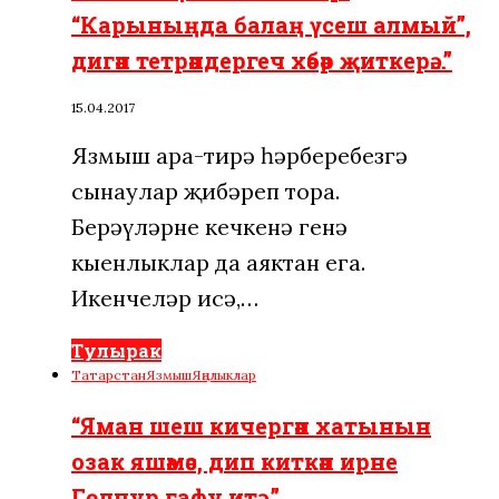
“Карыныңда балаң үсеш алмый”,
дигән тетрәндергеч хәбәр җиткерә…”
15.04.2017
Язмыш ара-тирә һәрберебезгә
сынаулар җибәреп тора.
Берәүләрне кечкенә генә
кыенлыклар да аяктан ега.
Икенчеләр исә,…
Тулырак
Татарстан
Язмыш
Яңалыклар
“Яман шеш кичергән хатынын
озак яшәмәс, дип киткән ирне
Гөлнур гафу итә…”