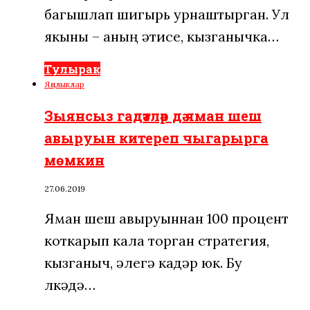
багышлап шигырь урнаштырган. Ул
якыны – аның әтисе, кызганычка…
Тулырак
Яңалыклар
Зыянсыз гадәтләр дә яман шеш
авыруын китереп чыгарырга
мөмкин
27.06.2019
Яман шеш авыруыннан 100 процент
коткарып кала торган стратегия,
кызганыч, әлегә кадәр юк. Бу
өлкәдә…