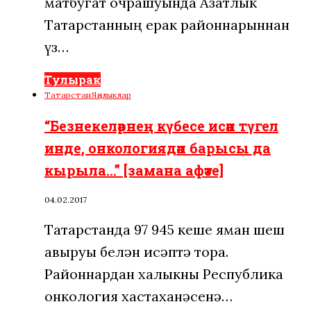
матбугат очрашуында Азатлык
Татарстанның ерак районнарыннан
үз…
Тулырак
Татарстан
Яңалыклар
“Безнекеләрнең күбесе исән түгел
инде, онкологиядән барысы да
кырыла…” [замана афәте]
04.02.2017
Татарстанда 97 945 кеше яман шеш
авыруы белән исәптә тора.
Районнардан халыкны Республика
онкология хастаханәсенә…