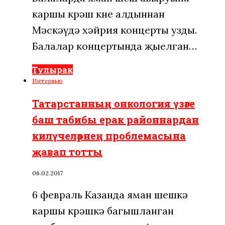
каршы көрәш көне алдыннан
Мәскәүдә хәйрия концерты узды.
Балалар концертында җыелган…
Тулырак
Интервью
Татарстанның онкология үзәге
баш табибы ерак районнардан
килүчеләрнең проблемасына
җавап тотты
06.02.2017
6 февраль Казанда яман шешкә
каршы көрәшкә багышланган