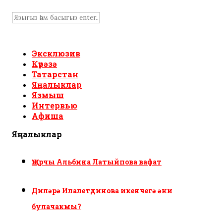
Эксклюзив
Күрәзә
Татарстан
Яңалыклар
Язмыш
Интервью
Афиша
Яңалыклар
Җырчы Альбина Латыйпова вафат
Диләрә Илалетдинова икенчегә әни
булачакмы?