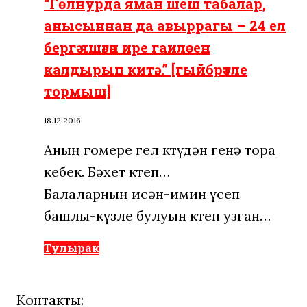
“Гөлнурда яман шеш табалар,
анысыннан да авыррагы – 24 ел
бергә яшәгән ире гаиләсен
калдырып китә…” [гыйбрәтле
тормыш]
18.12.2016
Аның гомере гел көтүдән генә тора
кебек. Бәхет көтеп…
Балаларның исән-имин үсеп
башлы-күзле булуын көтеп узган…
Тулырак
Контакты: