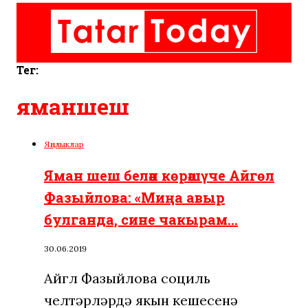
Тег:
яманшеш
Яңалыклар
Яман шеш белән көрәшүче Айгөл
Фазыйлова: «Миңа авыр
булганда, сине чакырам…
30.06.2019
Айгөл Фазыйлова социль
челтәрләрдә якын кешесенә