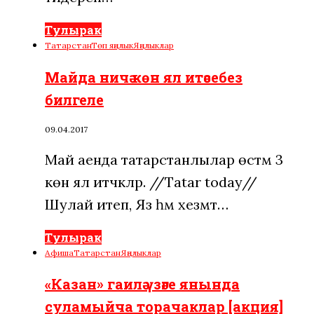
Тулырак
Татарстан
Төп яңалык
Яңалыклар
Майда ничә көн ял итәсебез
билгеле
09.04.2017
Май аенда татарстанлылар өстәмә 3
көн ял итәчәкләр. //Tatar today//
Шулай итеп, Яз һәм хезмәт…
Тулырак
Афиша
Татарстан
Яңалыклар
«Казан» гаилә үзәге янында
суламыйча торачаклар [акция]