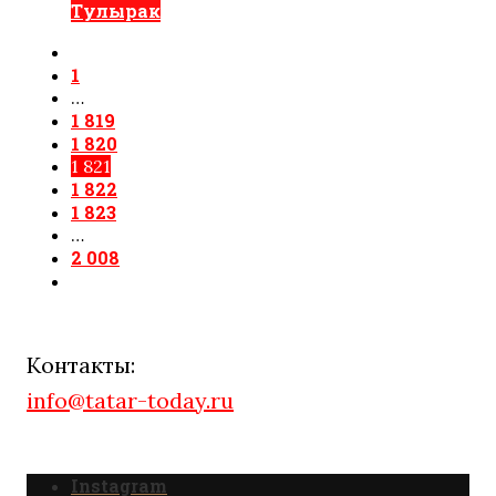
Тулырак
1
…
1 819
1 820
1 821
1 822
1 823
…
2 008
Контакты:
info@tatar-today.ru
Instagram