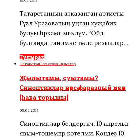
10.04.2017
Татарстанның атказанган артисты
Гүзәл Уразованың уңган хуҗабикә
булуы һәркемгә мәгълүм. “Өйдә
булганда, гаиләмне тәмле ризыклар…
Тулырак
Татарстан
Төп яңалык
Яңалыклар
Җылытамы, суытамы?
Синоптиклар нәрсә фаразлый икән
[һава торышы]
09.04.2017
Синоптиклар белдергәнчә, 10 апрельдә
явым-төшемнәр көтелми. Көндез 10