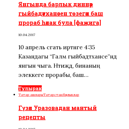
Янгында барлык диннәр
гыйбадәтханәсен төзегән баш
прораб һәлак була [фаҗига]
10.04.2017
10 апрель cәгать иртәнге 4:35
Казандагы “Галәм гыйбадәтханәсе”ндә
янгын чыга. Нәтиҗәдә, бинаның
элеккеге прорабы, баш…
Тулырак
Татар ашлары
Татарстан
Яңалыклар
Гүзәл Уразовадан мантый
рецепты