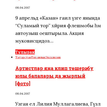
08.04.2017
9 апрельдә «Казан» гаилә үзәге янында
“Суламый тор” хәйрия флешмобы һәм
автоузыш оештырыла. Акция
муковисцидоз…
Тулырак
Татарстан
Төп яңалык
Эксклюзив
Артистлар яңа клип төшерә: бу
юлы балалары да җырлый
[фото]
08.04.2017
Узган ел Лилия Муллагалиева, Гүзәл