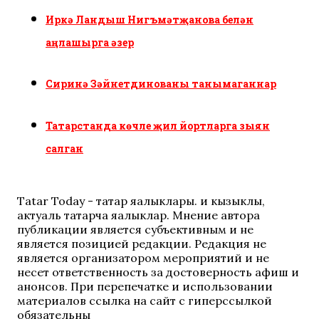
Иркә Ландыш Нигъмәтҗанова белән
аңлашырга әзер
Сиринә Зәйнетдинованы танымаганнар
Татарстанда көчле җил йортларга зыян
салган
Tatar Today - татар яңалыклары. иң кызыклы,
актуаль татарча яңалыклар. Мнение автора
публикации является субъективным и не
является позицией редакции. Редакция не
является организатором мероприятий и не
несет ответственность за достоверность афиш и
анонсов. При перепечатке и использовании
материалов ссылка на сайт с гиперссылкой
обязательны