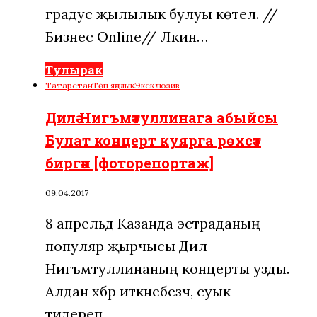
градус җылылык булуы көтелә. //
Бизнес Online// Ләкин…
Тулырак
Татарстан
Төп яңалык
Эксклюзив
Дилә Нигъмәтуллинага абыйсы
Булат концерт куярга рөхсәт
биргән [фоторепортаж]
09.04.2017
8 апрельдә Казанда эстраданың
популяр җырчысы Дилә
Нигъмәтуллинаның концерты узды.
Алдан хәбәр иткәнебезчә, суык
тидереп…