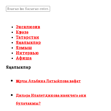
Эксклюзив
Күрәзә
Татарстан
Яңалыклар
Язмыш
Интервью
Афиша
Яңалыклар
Җырчы Альбина Латыйпова вафат
Диләрә Илалетдинова икенчегә әни
булачакмы?