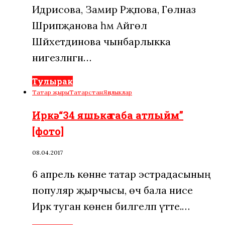
Идрисова, Замирә Рәҗәпова, Гөлназ
Шәрипҗанова һәм Айгөл
Шәйхетдинова чынбарлыкка
нигезләнгән…
Тулырак
Татар җыры
Татарстан
Яңалыклар
Иркә: “34 яшькә таба атлыйм”
[фото]
08.04.2017
6 апрель көнне татар эстрадасының
популяр җырчысы, өч бала әнисе
Иркә туган көнен билгеләп үтте.…