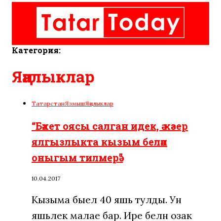
Категория:
Яңалыклар
Татарстан
Язмыш
Яңалыклар
“Бәхет оясы салган идек, ә хәзер
ялгызлыкта кызым белән
оныгым тилмерә”
10.04.2017
Кызыма быел 40 яшь тулды. Ун
яшьлек малае бар. Ире белән озак