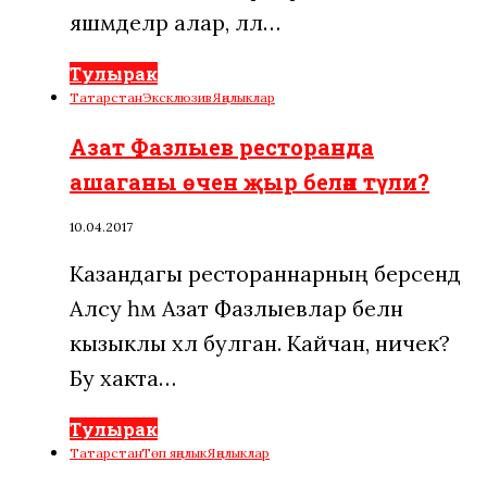
яшәмәделәр алар, әллә…
Тулырак
Татарстан
Эксклюзив
Яңалыклар
Азат Фазлыев ресторанда
ашаганы өчен җыр белән түли?
10.04.2017
Казандагы рестораннарның берсендә
Алсу һәм Азат Фазлыевлар белән
кызыклы хәл булган. Кайчан, ничек?
Бу хакта…
Тулырак
Татарстан
Төп яңалык
Яңалыклар