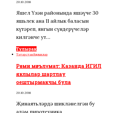
20.10.2016
Яшел Үзән районында яшәүче 30
яшьлек ана 11 айлык баласын
күтәреп, янгын сүндерүчеләр
килгәнче ут…
Тулырак
Татарстан
Яңалыклар
Рәсми мәгълүмат: Казанда ИГИЛ
яклылар шартлау
оештырмакчы була
20.10.2016
Җинаятьләрдә шикләнелгән бу
адәм пиротехника