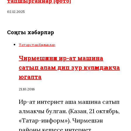
тапшырганнар [фото]
02.12.2025
Соңгы хәбәрләр
Татарстан
Яңалыклар
Чирмешәннән ир-ат машина
сатып алам дип зур күләмдә акча
югалта
21.10.2016
Ир-ат интернет аша машина сатып
алмакчы булган. (Казан, 21 октябрь,
«Татар-информ»). Чирмешән
районы кешесе интернет…