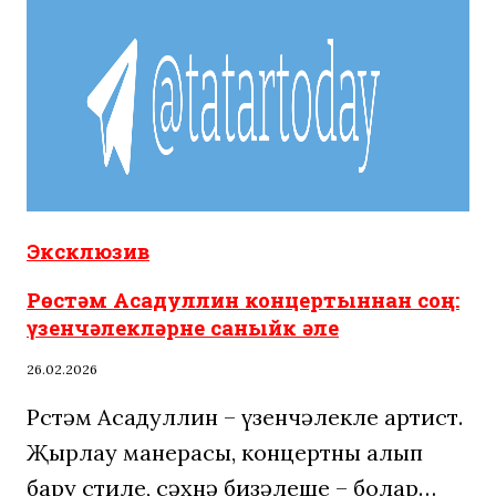
Эксклюзив
Рөстәм Асадуллин концертыннан соң:
үзенчәлекләрне саныйк әле
26.02.2026
Рөстәм Асадуллин – үзенчәлекле артист.
Җырлау манерасы, концертны алып
бару стиле, сәхнә бизәлеше – болар…