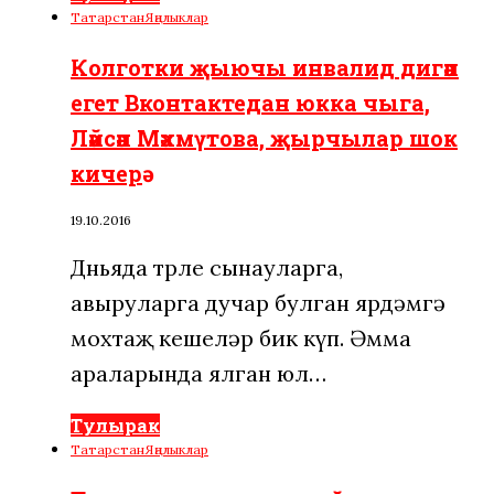
Татарстан
Яңалыклар
Колготки җыючы инвалид дигән
егет Вконтактедан юкка чыга,
Ләйсән Мәхмүтова, җырчылар шок
кичерә
19.10.2016
Дөньяда төрле сынауларга,
авыруларга дучар булган ярдәмгә
мохтаҗ кешеләр бик күп. Әмма
араларында ялган юл…
Тулырак
Татарстан
Яңалыклар