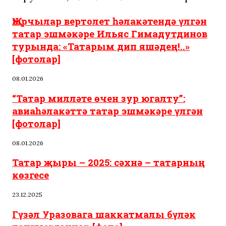
Җырчылар вертолет һәлакәтендә үлгән
татар эшмәкәре Ильяc Гимадутдинов
турында: «Татарым дип яшәдең!..»
[фотолар]
08.01.2026
“Татар милләте өчен зур югалту”:
авиаһәлакәттә татар эшмәкәре үлгән
[фотолар]
08.01.2026
Татар җыры – 2025: сәхнә – татарның
көзгесе
23.12.2025
Гүзәл Уразовага шаккатмалы бүләк