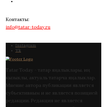
Контакты:
info@tatar-today.ru
Instagram
Vk
Tatar Today - татар яңалыклары. иң
кызыклы, актуаль татарча яңалыклар.
Мнение автора публикации является
субъективным и не является позицией
редакции. Редакция не является