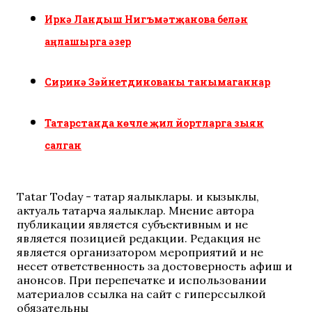
Иркә Ландыш Нигъмәтҗанова белән
аңлашырга әзер
Сиринә Зәйнетдинованы танымаганнар
Татарстанда көчле җил йортларга зыян
салган
Tatar Today - татар яңалыклары. иң кызыклы,
актуаль татарча яңалыклар. Мнение автора
публикации является субъективным и не
является позицией редакции. Редакция не
является организатором мероприятий и не
несет ответственность за достоверность афиш и
анонсов. При перепечатке и использовании
материалов ссылка на сайт с гиперссылкой
обязательны