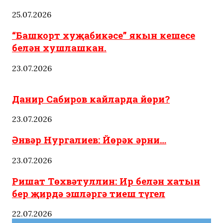
25.07.2026
“Башкорт хуҗабикәсе” якын кешесе
белән хушлашкан.
23.07.2026
Татарстан
Язмыш
Яңалыклар
Данир Сабиров кайларда йөри?
23.07.2026
Әнвәр Нургалиев: Йөрәк әрни…
23.07.2026
Ришат Төхвәтуллин: Ир белән хатын
бер җирдә эшләргә тиеш түгел
22.07.2026