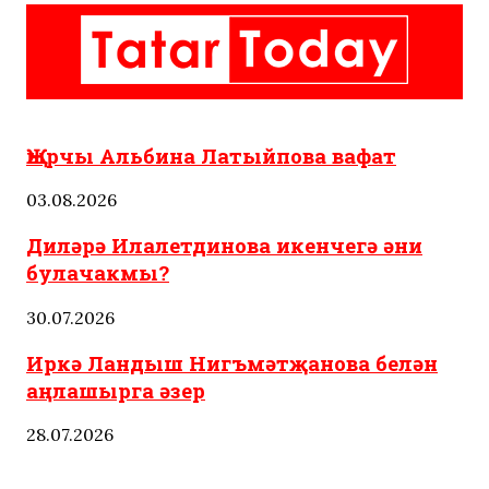
Татарстан
Яңалыклар
Җырчы Альбина Латыйпова вафат
03.08.2026
Диләрә Илалетдинова икенчегә әни
булачакмы?
30.07.2026
Иркә Ландыш Нигъмәтҗанова белән
аңлашырга әзер
28.07.2026
Татар ашлары