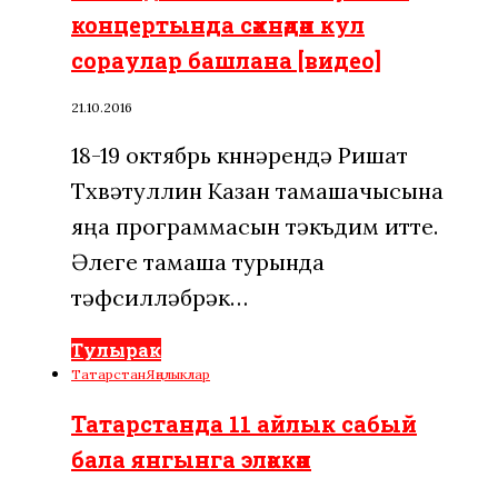
концертында сәхнәдән кул
сораулар башлана [видео]
21.10.2016
18-19 октябрь көннәрендә Ришат
Төхвәтуллин Казан тамашачысына
яңа программасын тәкъдим итте.
Әлеге тамаша турында
тәфсилләбрәк…
Тулырак
Татарстан
Яңалыклар
Татарстанда 11 айлык сабый
бала янгынга эләккән