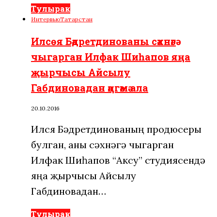
Тулырак
Интервью
Татарстан
Илсөя Бәдретдинованы сәхнәгә
чыгарган Илфак Шиһапов яңа
җырчысы Айсылу
Габдиновадан әңгәмә ала
20.10.2016
Илсөя Бәдретдинованың продюсеры
булган, аны сәхнәгә чыгарган
Илфак Шиһапов “Аксу” студиясендә
яңа җырчысы Айсылу
Габдиновадан…
Тулырак