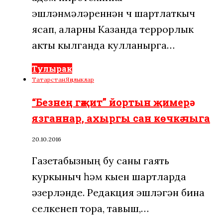
эшләнмәләреннән өч шартлаткыч
ясап, аларны Казанда террорлык
акты кылганда кулланырга…
Тулырак
Татарстан
Яңалыклар
“Безнең гәҗит” йортын җимерә
язганнар, ахыргы сан көчкә чыга
20.10.2016
Газетабызның бу саны гаять
куркыныч һәм кыен шартларда
әзерләнде. Редакция эшләгән бина
селкенеп тора, тавыш,…