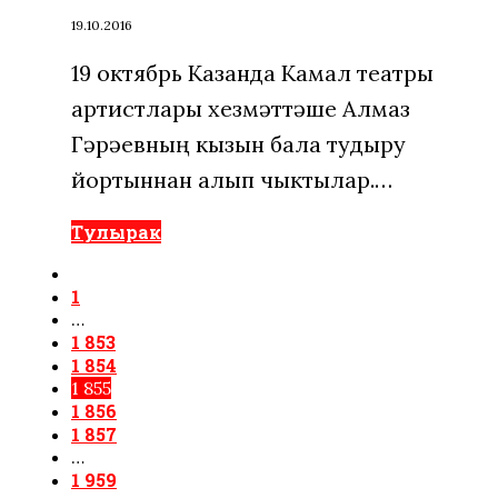
19.10.2016
19 октябрь Казанда Камал театры
артистлары хезмәттәше Алмаз
Гәрәевның кызын бала тудыру
йортыннан алып чыктылар.…
Тулырак
1
…
1 853
1 854
1 855
1 856
1 857
…
1 959