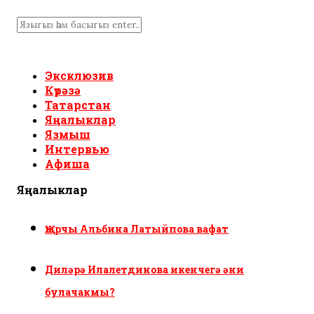
Эксклюзив
Күрәзә
Татарстан
Яңалыклар
Язмыш
Интервью
Афиша
Яңалыклар
Җырчы Альбина Латыйпова вафат
Диләрә Илалетдинова икенчегә әни
булачакмы?