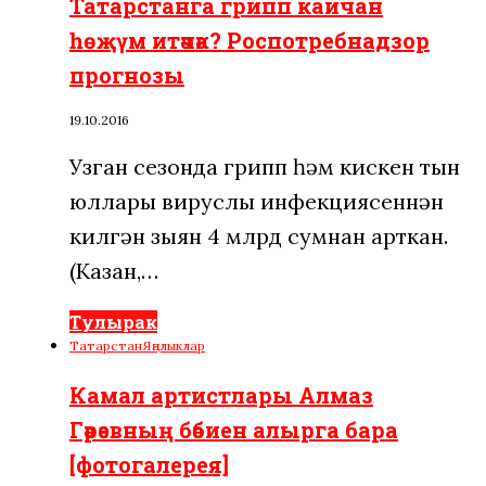
Татарстанга грипп кайчан
һөҗүм итәчәк? Роспотребнадзор
прогнозы
19.10.2016
Узган сезонда грипп һәм кискен тын
юллары вируслы инфекциясеннән
килгән зыян 4 млрд сумнан арткан.
(Казан,…
Тулырак
Татарстан
Яңалыклар
Камал артистлары Алмаз
Гәрәевның бәбиен алырга бара
[фотогалерея]