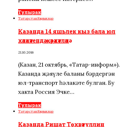
Тулырак
Татарстан
Яңалыклар
Казанда 14 яшьлек кыз бала юл
хәләкәтендә җәрәхәтләнә
21.10.2016
(Казан, 21 октябрь, «Татар-информ»).
Казанда җәяүле баланы бәрдергән
юл-транспорт һәлакәте булган. Бу
хакта Россия Эчке…
Тулырак
Татарстан
Яңалыклар
Казанда Ришат Төхвәтуллин