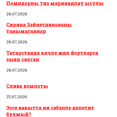
Помидорны тиз маринадлау ысулы
28.07.2026
Сиринә Зәйнетдинованы
танымаганнар
28.07.2026
Татарстанда көчле җил йортларга
зыян салган
28.07.2026
Татар ашлары
Слива компоты
25.07.2026
Эссе вакытта ни сәбәпле аппетит
булмый?