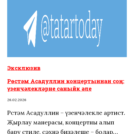
Эксклюзив
Рөстәм Асадуллин концертыннан соң:
үзенчәлекләрне саныйк әле
26.02.2026
Рөстәм Асадуллин – үзенчәлекле артист.
Җырлау манерасы, концертны алып
бару стиле, сәхнә бизәлеше – болар…