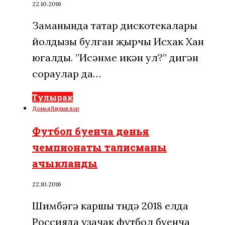
22.10.2016
Заманында татар дискотекалары
йолдызы булган җырчы Исхак Хан
югалды. ”Исәнме икән ул?” дигән
сораулар да…
Тулырак
Дөнья
Яңалыклар
Футбол буенча дөнья
чемпионаты талисманы
ачыкланды
22.10.2016
Шимбәгә каршы төндә 2018 елда
Россияда узачак футбол буенча