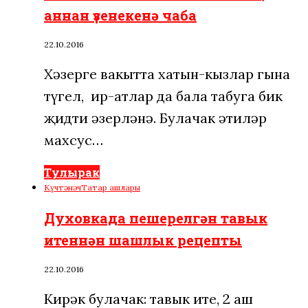
аннан үзенекенә чаба
22.10.2016
Хәзерге вакытта хатын-кызлар гына
түгел, ир-атлар да бала табуга бик
җидти әзерләнә. Булачак әтиләр
махсус…
Тулырак
Күчтәнәч
Татар ашлары
Духовкада пешерелгән тавык
итеннән шашлык рецепты
22.10.2016
Кирәк булачак: тавык ите, 2 аш