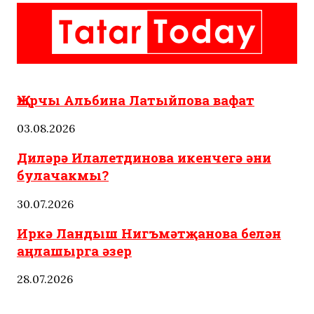
Татарстан
Яңалыклар
Җырчы Альбина Латыйпова вафат
03.08.2026
Диләрә Илалетдинова икенчегә әни
булачакмы?
30.07.2026
Иркә Ландыш Нигъмәтҗанова белән
аңлашырга әзер
28.07.2026
Татар ашлары