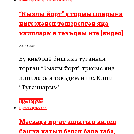
Клиплар
Татар җыры
Яңалыклар
“Кызлы йорт” үз тормышларына
нигезләнеп төшерелгән яңа
клипларын тәкъдим итә [видео]
23.10.2016
Бу көннәрдә биш кыз туганнан
торган “Кызлы йорт” төркеме яңа
клипларын тәкъдим итте. Клип
“Туганнарым”…
Тулырак
Русия
Яңалыклар
Мәскәүдә ир-ат ашыгып килеп
башка хатын белән бала таба,