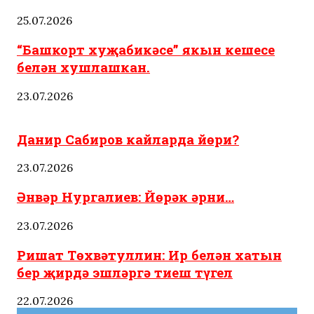
25.07.2026
“Башкорт хуҗабикәсе” якын кешесе
белән хушлашкан.
23.07.2026
Татарстан
Язмыш
Яңалыклар
Данир Сабиров кайларда йөри?
23.07.2026
Әнвәр Нургалиев: Йөрәк әрни…
23.07.2026
Ришат Төхвәтуллин: Ир белән хатын
бер җирдә эшләргә тиеш түгел
22.07.2026