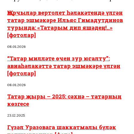
Җырчылар вертолет һәлакәтендә үлгән
татар эшмәкәре Ильяc Гимадутдинов
турында: «Татарым дип яшәдең!..»
[фотолар]
08.01.2026
“Татар милләте өчен зур югалту”:
авиаһәлакәттә татар эшмәкәре үлгән
[фотолар]
08.01.2026
Татар җыры – 2025: сәхнә – татарның
көзгесе
23.12.2025
Гүзәл Уразовага шаккатмалы бүләк