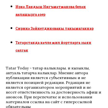
Иркә Ландыш Нигъмәтҗанова белән
аңлашырга әзер
Сиринә Зәйнетдинованы танымаганнар
Татарстанда көчле җил йортларга зыян
салган
Tatar Today - татар яңалыклары. иң кызыклы,
актуаль татарча яңалыклар. Мнение автора
публикации является субъективным и не
является позицией редакции. Редакция не
является организатором мероприятий и не
несет ответственность за достоверность афиш и
анонсов. При перепечатке и использовании
материалов ссылка на сайт с гиперссылкой
обязательны