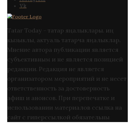
Vk
Tatar Today - татар яңалыклары. иң
кызыклы, актуаль татарча яңалыклар.
Мнение автора публикации является
субъективным и не является позицией
редакции. Редакция не является
организатором мероприятий и не несет
ответственность за достоверность
афиш и анонсов. При перепечатке и
использовании материалов ссылка на
сайт с гиперссылкой обязательны