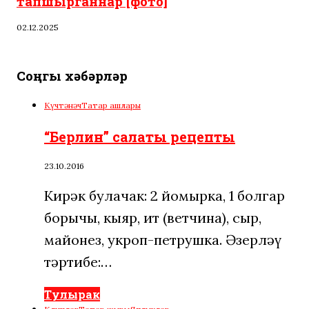
тапшырганнар [фото]
02.12.2025
Соңгы хәбәрләр
Күчтәнәч
Татар ашлары
“Берлин” салаты рецепты
23.10.2016
Кирәк булачак: 2 йомырка, 1 болгар
борычы, кыяр, ит (ветчина), сыр,
майонез, укроп-петрушка. Әзерләү
тәртибе:…
Тулырак