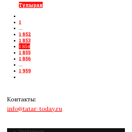
Тулырак
1
…
1 852
1 853
1 854
1 855
1 856
…
1 959
Контакты:
info@tatar-today.ru
Instagram