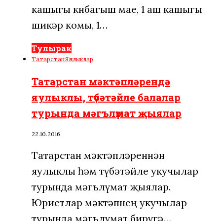
кашыгы көнбагыш мае, 1 аш кашыгы
шикәр комы, 1…
Тулырак
Татарстан
Яңалыклар
Татарстан мәктәпләрендә
яулыклы, түбәтәйле балалар
турында мәгълүмат җыялар
22.10.2016
Татарстан мәктәпләреннән
яулыклы һәм түбәтәйле укучылар
турында мәгълүмат җыялар.
Юристлар мәктәпнең укучылар
турында мәгълүмат бирүгә…