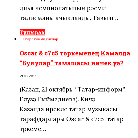
дөнья чемпионатының рәсми
талисманы ачыкланды. Тавыш…
Тулырак
Татарстан
Яңалыклар
Oscar & c7c5 төркеменең Камалда
“Буяулар” тамашасы ничек үтә?
21.10.2016
(Казан, 21 октябрь, “Татар-информ”,
Гөлүзә Гыймадиева). Кичә
Казанда ирекле татар музыкасы
тарафдарлары Oscar & c7c5 татар
төркеме…