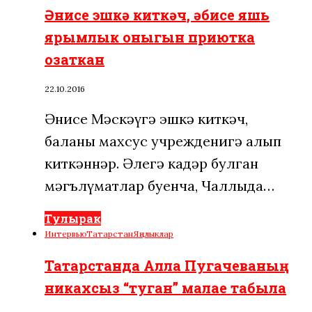
Әнисе эшкә киткәч, әбисе яшь
ярымлык оныгын приютка
озаткан
22.10.2016
Әнисе Мәскәүгә эшкә киткәч,
баланы махсус учрежденигә алып
киткәннәр. Әлегә кадәр булган
мәгълүматлар буенча, Чаллыда…
Тулырак
Интервью
Татарстан
Яңалыклар
Татарстанда Алла Пугачеваның
никахсыз “туган” малае табыла