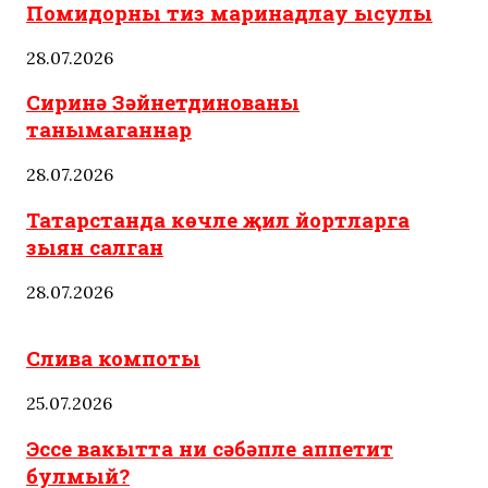
Помидорны тиз маринадлау ысулы
28.07.2026
Сиринә Зәйнетдинованы
танымаганнар
28.07.2026
Татарстанда көчле җил йортларга
зыян салган
28.07.2026
Татар ашлары
Слива компоты
25.07.2026
Эссе вакытта ни сәбәпле аппетит
булмый?