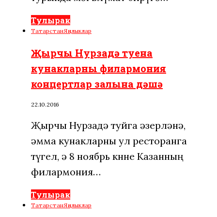
Тулырак
Татарстан
Яңалыклар
Җырчы Нурзадә туена
кунакларны филармония
концертлар залына дәшә
22.10.2016
Җырчы Нурзадә туйга әзерләнә,
әмма кунакларны ул ресторанга
түгел, ә 8 ноябрь көнне Казанның
филармония…
Тулырак
Татарстан
Яңалыклар