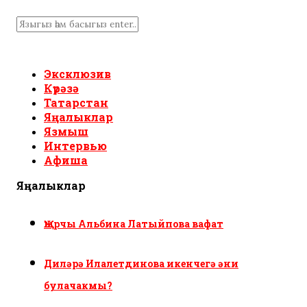
Эксклюзив
Күрәзә
Татарстан
Яңалыклар
Язмыш
Интервью
Афиша
Яңалыклар
Җырчы Альбина Латыйпова вафат
Диләрә Илалетдинова икенчегә әни
булачакмы?