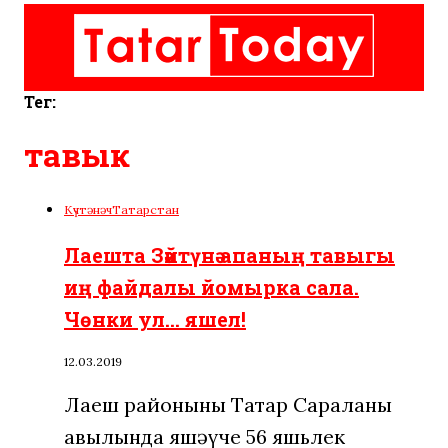
Тег:
тавык
Күчтәнәч
Татарстан
Лаешта Зәйтүнә апаның тавыгы
иң файдалы йомырка сала.
Чөнки ул… яшел!
12.03.2019
Лаеш районының Татар Сараланы
авылында яшәүче 56 яшьлек