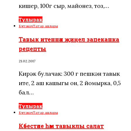
кишер, 100г сыр, майонез, тоз,…
Тулырак
Күчтәнәч
Татар ашлары
Тавык итеннән җиңел запеканка
рецепты
21.02.2017
Кирәк булачак: 300 г пешкән тавык
ите, 2 аш кашыгы он, 2 йомырка, 0,5
бал…
Тулырак
Күчтәнәч
Татар ашлары
Кәбестәле һәм тавыклы салат