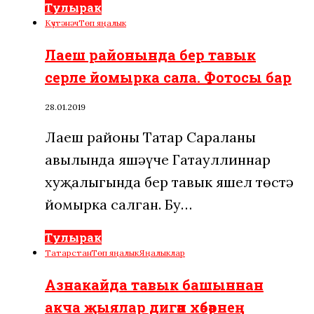
Тулырак
Күчтәнәч
Төп яңалык
Лаеш районында бер тавык
серле йомырка сала. Фотосы бар
28.01.2019
Лаеш районы Татар Сараланы
авылында яшәүче Гатауллиннар
хуҗалыгында бер тавык яшел төстә
йомырка салган. Бу…
Тулырак
Татарстан
Төп яңалык
Яңалыклар
Азнакайда тавык башыннан
акча җыялар дигән хәбәрнең