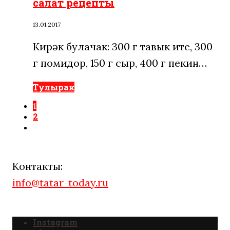
салат рецепты
13.01.2017
Кирәк булачак: 300 г тавык ите, 300
г помидор, 150 г сыр, 400 г пекин…
Тулырак
1
2
Контакты:
info@tatar-today.ru
Instagram