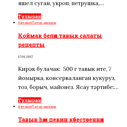
яшел суган, укроп, петрушка,…
Тулырак
Күчтәнәч
Татар ашлары
Коймак белән тавык салаты
рецепты
17.01.2017
Кирәк булачак: 500 г тавык ите, 7
йомырка, консерваланган кукуруз,
тоз, борыч, майонез. Ясау тәртибе:…
Тулырак
Күчтәнәч
Татар ашлары
Тавык һәм пекин кәбестәсеннән