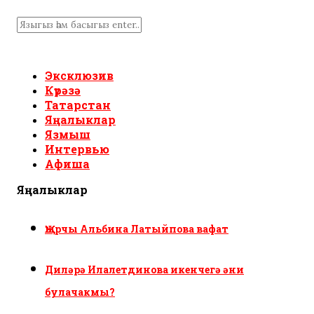
Эксклюзив
Күрәзә
Татарстан
Яңалыклар
Язмыш
Интервью
Афиша
Яңалыклар
Җырчы Альбина Латыйпова вафат
Диләрә Илалетдинова икенчегә әни
булачакмы?