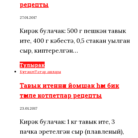
рецепты
27.01.2017
Кирәк булачак: 500 г пешкән тавык
ите, 400 г кәбестә, 0,5 стакан уылган
сыр, киптерелгән…
Тулырак
Күчтәнәч
Татар ашлары
Тавык итеннән йомшак һәм бик
тәмле котлетлар рецепты
23.01.2017
Кирәк булачак: 1 кг тавык ите, 3
пачка эретелгән сыр (плавленый),