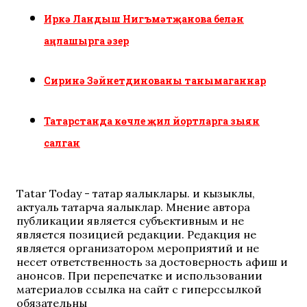
Иркә Ландыш Нигъмәтҗанова белән
аңлашырга әзер
Сиринә Зәйнетдинованы танымаганнар
Татарстанда көчле җил йортларга зыян
салган
Tatar Today - татар яңалыклары. иң кызыклы,
актуаль татарча яңалыклар. Мнение автора
публикации является субъективным и не
является позицией редакции. Редакция не
является организатором мероприятий и не
несет ответственность за достоверность афиш и
анонсов. При перепечатке и использовании
материалов ссылка на сайт с гиперссылкой
обязательны