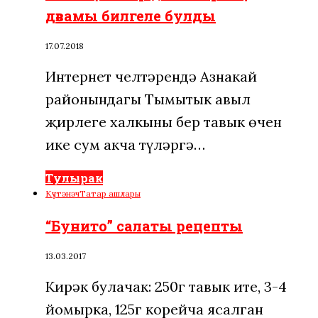
дәвамы билгеле булды
17.07.2018
Интернет челтәрендә Азнакай
районындагы Тымытык авыл
җирлеге хал­кының бер тавык өчен
ике сум акча түләргә…
Тулырак
Күчтәнәч
Татар ашлары
“Бунито” салаты рецепты
13.03.2017
Кирәк булачак: 250г тавык ите, 3-4
йомырка, 125г корейча ясалган