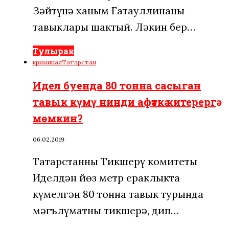
Зәйтүнә ханым Гатауллинаның
тавыклары шактый. Ләкин бер…
Тулырак
криминал
Татарстан
Идел буенда 80 тонна сасыган
тавык күмү нинди афәткә китерергә
мөмкин?
06.02.2019
Татарстанның Тикшерү комитеты
Иделдән йөз метр ераклыкта
күмелгән 80 тонна тавык турында
мәгълүматны тикшерә, дип…