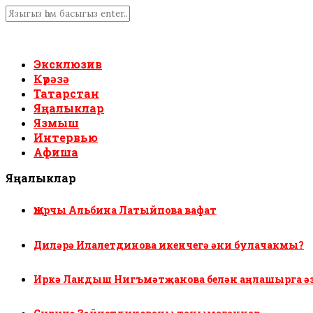
Эксклюзив
Күрәзә
Татарстан
Яңалыклар
Язмыш
Интервью
Афиша
Яңалыклар
Җырчы Альбина Латыйпова вафат
Диләрә Илалетдинова икенчегә әни булачакмы?
Иркә Ландыш Нигъмәтҗанова белән аңлашырга ә