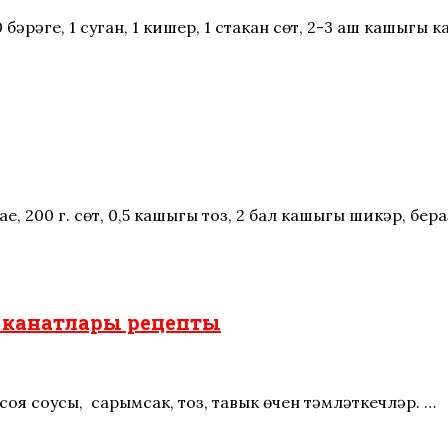
бәрәңге, 1 суган, 1 кишер, 1 стакан сөт, 2-3 аш кашыгы к
, 200 г. сөт, 0,5 кашыгы тоз, 2 бал кашыгы шикәр, бер
 канатлары рецепты
соя соусы, сарымсак, тоз, тавык өчен тәмләткечләр. …