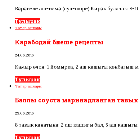
Бәрәңгеле аш-измә (суп-пюре) Кирәк булачак: 8-10 
Тулырак
Татар ашлары
Карабодай бәлеше рецепты
24.06.2016
Камыр өчен: 1 йомырка, 2 аш кашыгы көнбагыш мае
Тулырак
Татар ашлары
Баллы соуста маринадланган тавык
23.06.2016
8 тавык канатына: 2 аш кашыгы бал, 5 аш кашыгы 
Тулырак