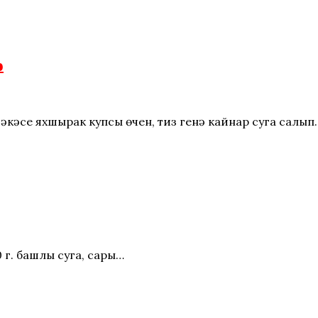
р
әңкәсе яхшырак купсы өчен, тиз генә кайнар суга салып
20 г. башлы суга, сары…