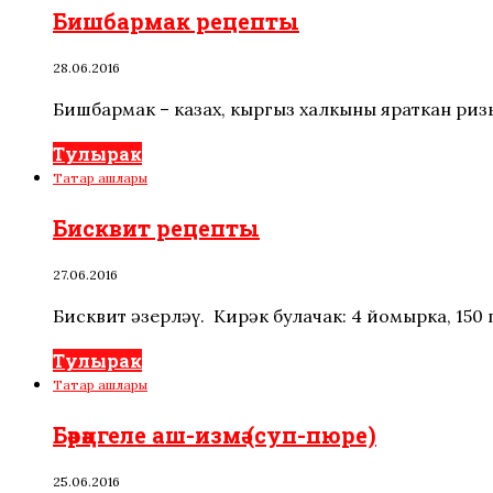
Бишбармак рецепты
28.06.2016
Бишбармак – казах, кыргыз халкының яраткан ризы
Тулырак
Татар ашлары
Бисквит рецепты
27.06.2016
Бисквит әзерләү. Кирәк булачак: 4 йомырка, 150 
Тулырак
Татар ашлары
Бәрәңгеле аш-измә (суп-пюре)
25.06.2016