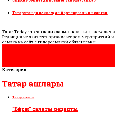
Сиринә Зәйнетдинованы танымаганнар
Татарстанда көчле җил йортларга зыян салган
Tatar Today - татар яңалыклары. иң кызыклы, актуаль
Редакция не является организатором мероприятий и 
ссылка на сайт с гиперссылкой обязательны
Категория:
Татар ашлары
Татар ашлары
“Бәйрәм” салаты рецепты