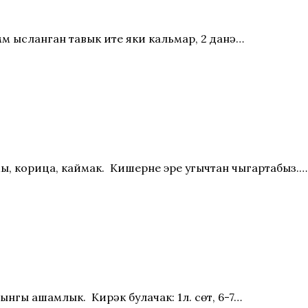
амм ысланган тавык ите яки кальмар, 2 данә…
омы, корица, каймак. Кишерне эре угычтан чыгартабыз.…
ынгы ашамлык. Кирәк булачак: 1л. сөт, 6-7…