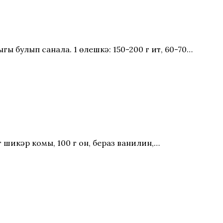
гы булып санала. 1 өлешкә: 150-200 г ит, 60-70…
г шикәр комы, 100 г он, бераз ванилин,…