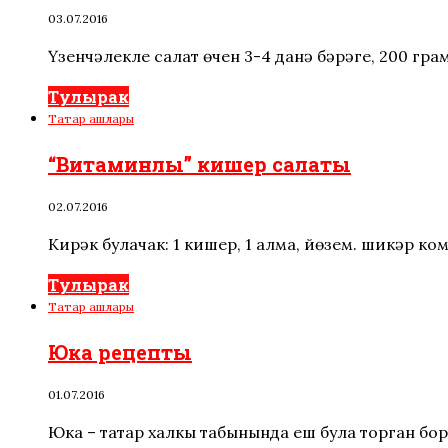
03.07.2016
Үзенчәлекле салат өчен 3-4 данә бәрәңге, 200 гр
Тулырак
Татар ашлары
“Витаминлы” кишер салаты
02.07.2016
Кирәк булачак: 1 кишер, 1 алма, йөзем. шикәр к
Тулырак
Татар ашлары
Юка рецепты
01.07.2016
Юка – татар халкы табынында еш була торган бор