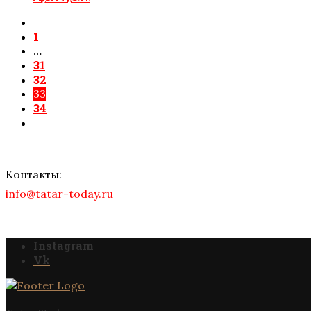
1
…
31
32
33
34
Контакты:
info@tatar-today.ru
Instagram
Vk