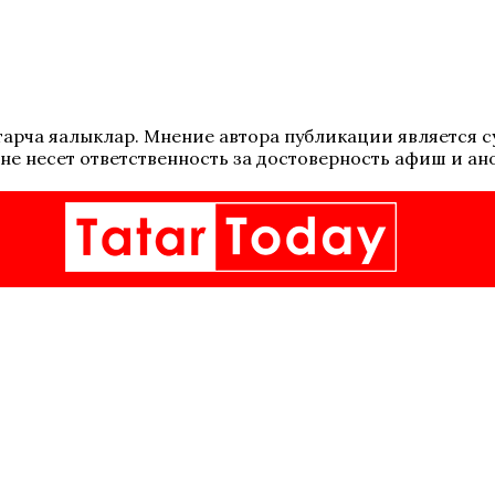
 татарча яңалыклар. Мнение автора публикации является
не несет ответственность за достоверность афиш и ан