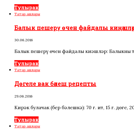
Тулырак
Татар ашлары
Балык пешерү өчен файдалы киңәшлә
30.06.2016
Балык пешерү өчен файдалы киңәшләр: Балыкның т
Тулырак
Татар ашлары
Дөгеле вак бәлеш рецепты
29.06.2016
Кирәк булачак (бер бәлешкә): 70 г. ит, 15 г. дөге, 
Тулырак
Татар ашлары